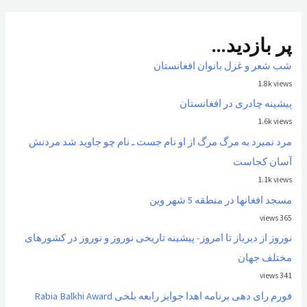
پر بازدید...
شب شعر و غزل بانوان افغانستان
1.8k views
پیشینه چادری در افغانستان
1.6k views
مرد نمیرد به مرگ مرگ از او نام جست ـ نام چو جاوید شد مردنش
آسان کجاست
1.1k views
مسجد افغانها در منطقه 5 شهر وین
365 views
نوروز از ديرباز تا امروز- پیشینه تاریخی نوروز و نوروز در کشورهای
مختلف جهان
341 views
فورم رای دهی برنامه اهدا جوایز رابعه بلخی Rabia Balkhi Award