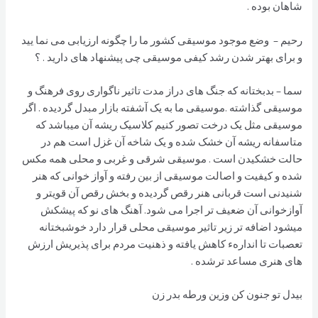
شاهان بوده .
رحیم – وضع موجود موسیقی کشور ما را چگونه ارزیابی می نما یید
و برای بهتر شدن رشد کیفی موسیقی چی پیشنهاد های دارید . ؟
سما – بدبختانه که جنگ های دراز مدت تاثیر ناگواری روی فرهنگ و
موسیقی گذاشته .موسیقی ما به یک آشفته بازار مبدل گردیده . اگر
موسیقی مثل یک درخت تصور کنیم کلاسیک ریشه آن میباشد که
متاسفانه ریشه آن خشک شده و یک شاخه آن غزل است هم در
حالت خشکیدن است . موسیقی شرقی و غربی و محلی همه مکس
شده و کیفیت و اصالت موسیقی از بین رفته و آواز خوانی که هنر
شنیدنی است قربانی هنر رقص گردیده و بخش رقص آن قویتر و
آوازخوانی آن ضعیف تر اجرا می شود. آهنگ های نو که پیشکش
میشود اضافه تر زیر تاثیر موسیقی محلی قرار دارد خوشبختانه
تعصبات تا اندارهء کاهش یافته و ذهنیت مردم برای پذیریش ارزش
های هنری مساعد ترشده .
بیدل تو جنون کن وزین ورطه بدر زن