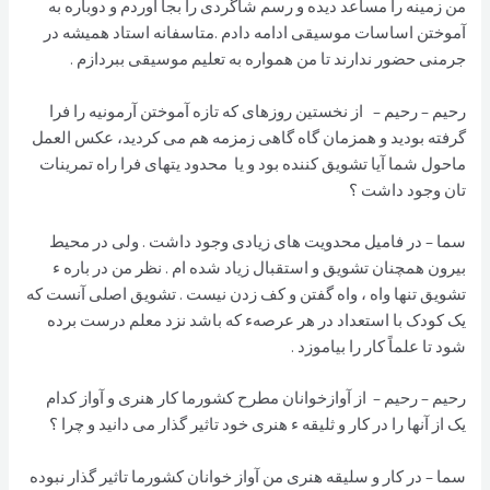
من زمینه را مساعد دیده و رسم شاگردی را بجا آوردم و دوباره به
آموختن اساسات موسیقی ادامه دادم .متاسفانه استاد همیشه در
جرمنی حضور ندارند تا من همواره به تعلیم موسیقی ببردازم .
رحیم – رحیم – از نخستین روزهای که تازه آموختن آرمونیه را فرا
گرفته بودید و همزمان گاه گاهی زمزمه هم می کردید، عکس العمل
ماحول شما آیا تشویق کننده بود و یا محدود يتهای فرا راه تمرینات
تان وجود داشت ؟
سما – در فامیل محدویت های زیادی وجود داشت . ولی در محیط
بیرون همچنان تشویق و استقبال زیاد شده ام . نظر من در باره ء
تشویق تنها واه ، واه گفتن و کف زدن نیست . تشویق اصلی آنست که
یک کودک با استعداد در هر عرصهء که باشد نزد معلم درست برده
شود تا علماً کار را بیاموزد .
رحیم – رحیم – از آوازخوانان مطرح کشورما کار هنری و آواز کدام
یک از آنها را در کار و ثلیقه ء هنری خود تاثیر گذار می دانید و چرا ؟
سما – در کار و سلیقه هنری من آواز خوانان کشورما تاثیر گذار نبوده