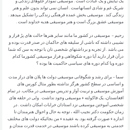
یک نیایش و یک عبادت است . موسیقی نمودار جلوهای زندگی و
شریک غم و شادی انسانهاست . انسان نمی تواند بدون علم و هنر
زندگی کند . موسیقی بخش عمده فرهنگی زندگی را تشکیل میدهد .
موسیقی عشق بزرگ است و هنر موسیقی هدیه خداوند است .
رحیم – موسیقی در کشور ما مانند سایر هنرها حالت های پرُ فراز و
نشیبی داشته که ناشی از سلیقه های حاکمان در صدر قدرت بوده و
می باشد . از تجربه و برداشتهای شخصی تان با توجه به سن که شما
درآن قرار دارید آیا دوره شکوفاهی و فراز موسیقی کشورما کدام
دوره ویا کدام دوره های سیاسی حاکمیت ها بوده ؟
سما – برای رشد و شگوفانی موسیقی دولت ها پلان های دراز مدت
و اساسی در سطح کشور هرگز نداشته بطور مثال کورس های
آموزش موسیقی و تربیت آواز و تدریس موسیقی در مکاتب. در تمام
افغانستان، یک فاکولته ء موسیقی وجود نداشت . ولی در حلقه های
شخصی آموختن موسیقی نزد استادان خرابات امکان داشت . در
زمان حکومت دکتر نجیب الله ، توجه به حال و احوال هنرمندان تا
اندازه ء صورت گرفته بود. به عقیده ء من بجائیکه دولت های مخلتف
خدمتی به موسیقی کرده باشند موسیقی در خدمت قدرت مندان و