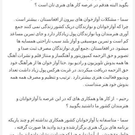
بگوید البته هدفم در عرصه کار های هنری تان است ؟
سما – مشکلات آوازخوان های بیرون از افغانستان ، بیشتر است .
چرا که آوازخوانان و نوازندگان دریک کشور زندگی نمی کنند جمع
آوری هنرمندان ویا نوازندگان پول زیادکار دارد و جای تمرین مساعد
کم است و تمرین موسیقی و آواز بلند سبب ناراحتی همسایه ها
میشود. در افغانستان ،جمع آوری نوازندگان مصرف ثبت صدا و
تصویر و حق الزحمه کمپوزیتور و آهنگساز و منتاژ فلم و نشرات آهنگ
ها همه بدوش تلویزیون و رادیو بود .حتا آواز خوان ها از هرآهنگ خود
حق الزحمه دریافت میکردند. در غربت هرکس پول زیاد داشت تعداد
ویدیوو فعالیت هنری بیشتردارد . ترتیب و تنظیم و مصرف همه همه
بدوش خود هنر منداست .
رحیم – از کار ها و همکاری های که در این عرصه با آوازخوانان و
هنرمندان کشور ما داشتید بگویید ؟
سما – متاسفانه با آوازخوانان کشور همکاری نداشته ام و چند باریکه
برنامه های بزرگ هنری برگزارشده و دید وادید ها صورت گرفته ،
خاطرهء خوشی از آنها ندارم.چرا که حسادت نشان داده اند. ولی من