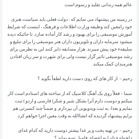
عالم همه زندانی تقلید و رسوم است
در زمینه من پیشنهاد می نمایم که : دولت فعلی باید سیاست هنری
خود رامعین کند وظیفه وزارت اطلاعات و فرهنگ ، اینست که شرایط
آموزش موسیقی را برای بهبود و رشد کار آماده سازد. تا جائیکه دیده
میشود سرمایه داران و تلویزیون داران هنر موسیقی را برای تبلیغ و
سلیقهء خود پیش میبرند. هزار مسابقه دایر کنند این به نظرمن برای
رشد موسیقی تاثیر گزار نیست ولی برای شهرت و سر زبان افتادن
هنرمندان کمک میکند.
رحیم – از کار های که روی دست دارید لطفاً بگوید ؟
سما – فعلاً روی یک آهنگ کلاسیک که از ساخته های استادم است کار
میکنم و دوست دارم آنرا بشکل شیر و شکر( فارسی و اردو ) ثبت
نمایم و بعدا، به ثبت ویدویویی آن بپردازم. و ضمناً چند کنسرتی هم
برایم پیشنهاد گردیده که انشاالله به وقت معین اجرا خواهم کرد.
رحیم – در تهیه پخت و پز غذا بیشتر دوست دارید که کدام غذای
دلخواه ء تانرا به اعضای فامیل تهیه نماید ؟