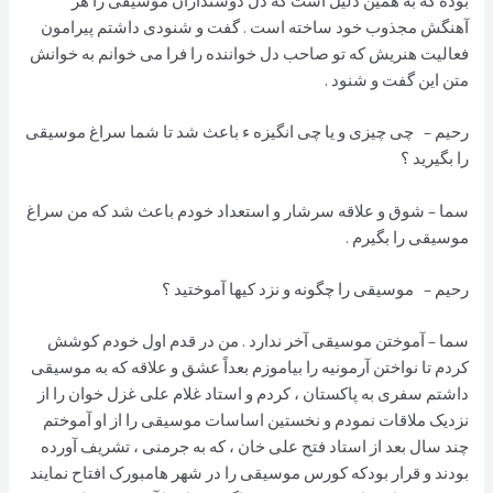
بوده که به همین دلیل است که دل دوستداران موسیقی را هر
آهنگش مجذوب خود ساخته است . گفت و شنودی داشتم پیرامون
فعالیت هنریش که تو صاحب دل خواننده را فرا می خوانم به خوانش
متن این گفت و شنود .
رحیم – چی چیزی و یا چی انگیزه ء باعث شد تا شما سراغ موسیقی
را بگیرید ؟
سما – شوق و علاقه سرشار و استعداد خودم باعث شد که من سراغ
موسیقی را بگیرم .
رحیم – موسیقی را چگونه و نزد کیها آموختید ؟
سما – آموختن موسیقی آخر ندارد . من در قدم اول خودم کوشش
کردم تا نواختن آرمونیه را بیاموزم بعداً عشق و علاقه که به موسیقی
داشتم سفری به پاکستان ، کردم و استاد غلام علی غزل خوان را از
نزدیک ملاقات نمودم و نخستین اساسات موسیقی را از او آموختم
چند سال بعد از استاد فتح علی خان ، که به جرمنی ، تشریف آورده
بودند و قرار بودکه کورس موسیقی را در شهر هامبورک افتاح نمایند