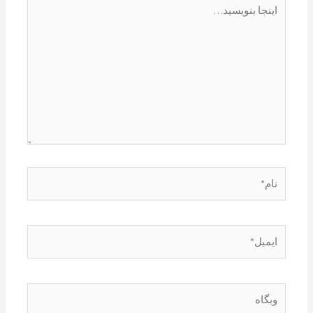
اینجا
بنویسید…
نام*
ایمیل*
وبگاه