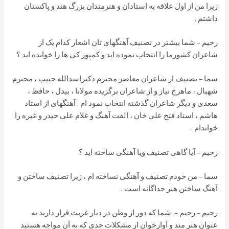
زیرا من از اول علاقه به استادان و هنرمندان بزرگ هند و پاکستان
داشتم .
رحیم – شما بیشتر در تصنیف آهنگهای تان اشعار کدام یک از
شاعران کشورما را انتخاب نموده اید و کمپوز کی ها را خوانده اید ؟
سما – تصنیف از شاعران معاصر محترم دکتراسدالله حبیب ، محترم
شهبال ، ماهرخ نیاز و از شاعران برگزیده مولانا ، بیدل ، حافظ ،
سعدی و دیگر شاعران گذشته انتخاب نمود ام . آهنگهای از استاد
هاشم ، استاد فتح علی خان ، الفت آهنگ و غلام علی حیدر و غیره را
خواندام .
رحیم – آیا گاهی تصنیف ویا آهنگی ساخته اید ؟
سما – من خودم تصنیف و آهنگی نساخته ام ، زیرا تصنیف ساختن و
آهنگ ساختن هنر جداگانه است .
رحیم – رحیم – شما که دور از وطن در دیار غربت قرار دارید به
عنوان هنر مند و آوازخوان از مشکلات جدی که به آن مواجه هستید