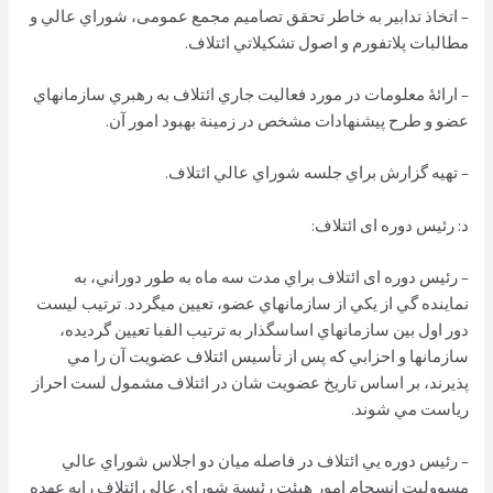
– اتخاذ تدابير به خاطر تحقق تصاميم مجمع عمومی، شوراي عالي و
مطالبات پلاتفورم و اصول تشكيلاتي ائتلاف.
– ارائۀ معلومات در مورد فعاليت جاري ائتلاف به رهبري سازمانهاي
عضو و طرح پيشنهادات مشخص در زمينة بهبود امور آن.
– تهيه گزارش براي جلسه شوراي عالي ائتلاف.
د: رئيس دوره ای ائتلاف:
– رئيس دوره ای ائتلاف براي مدت سه ماه به طور دوراني، به
نماينده گي از يكي از سازمانهاي عضو، تعيين ميگردد. ترتيب ليست
دور اول بين سازمانهاي اساسگذار به ترتيب الفبا تعيين گرديده،
سازمانها و احزابي كه پس از تأسيس ائتلاف عضويت آن را مي
پذيرند، بر اساس تاريخ عضويت شان در ائتلاف مشمول لست احراز
رياست مي شوند.
– رئيس دوره يي ائتلاف در فاصله ميان دو اجلاس شوراي عالي
مسووليت انسجام امور هيئت رئيسة شوراي عالي ائتلاف رابه عهده