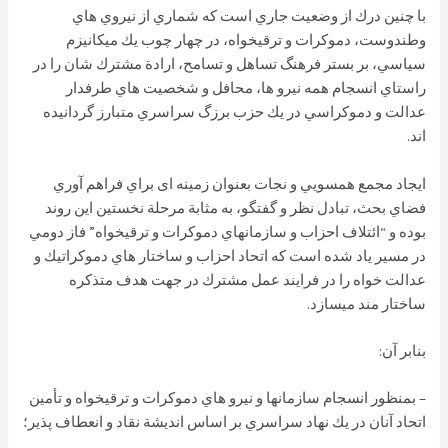
با چنين درك از وضعيت جاري است كه شماري از نيروي هاي
وطندوست، دموكرات و ترقيخواه، در چهار چوب يك ميكانيزم
سياسي، بر بستر فرهنگ تساهل و تسامح، ارادة مشترك شان را در
راستاي انسجام همه نيرو ها، محافل و شخصيت هاي طرفدار
عدالت و دموكراسي در يك حزب برزگ سراسري متبارز گردانيده
اند.
ايجاد مجمع همسويي و نجات بعنوان زمينه ای براي فراهم آوري
فضاي بحث، تبادل نظر و گفتگو، به مثابة مرحلة نخستين اين روند
بوده و “ائتلاف احزاب و سازمانهاي دموكرات و ترقیخواه” فاز دومي
در مسير ياد شده است كه اتحاد احزاب و ساختار هاي دموكراتيك و
عدالت خواه را در فرايند عمل مشترك در جهت هدف متذكره
ساختار مند ميسازد.
بنابر آن:
– بمنظور انسجام سازمانها و نيرو هاي دموكرات و ترقيخواه و تأمين
اتحاد آنان در يك نهاد سراسري بر اساس انديشة نقاد و انعطاف پذير؛