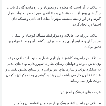
– ائتلاف بر آن است كه معلولان و معيوبان و بازه مانده گان قربانيان
جنگ هاي بيش از سه دهة اخير و متقاعدين مورد حمايت دولت قرار
گيرند و در اين زمينه سيستم مؤثر تأمينات اجتماعي و شبكه هاي
اجتماعي ايجاد گردد.
– ائتلاف در راه حل عادلانه و دموكراتيك مسألة كوچيان و اسكان
مجدد آنان و فراهم آوري زمينه ها براي برگشت آبرومندانة مهاجرين
تلاش ميكند.
– ائتلاف در راه روند كاهش نا پايداري شغل و امنيت اجتماعي حرفه
وي تلاش نموده و خواهان ارتقاي نظارت شهروندان، نهاد هاي مدني
به عملكرد دولت و سازمانهاي غير دولتي در راستاي تطبيق يكسان و
عادلانة قانون كار مي باشد، اين روند به گونه يي به دموكراتيزه كردن
دولت ياري مي رساند.
عرصه هاي فرهنگ و آموزش:
– ائتلاف در راه اشاعة فرهنگ پربار مرد مان افغانستان و تأمين