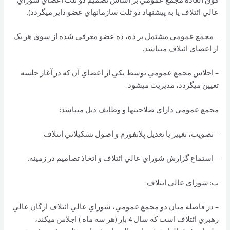
عالي ائتلاف يا به پيشنهاد دو ثلث سازمانهاي عضو داير ميگردد).
– مجمع عمومي مشتمل بر ده، ده عضو معرفي شده از سوي هر یک
از اعضاي ائتلاف ميباشد.
– اجلاس مجمع عمومي توسط يكي از اعضاي آن كه در آغاز جلسه
تعيين ميگردد، مديريت ميشود.
مجمع عمومي داراي صلاحيتها و وظايف ذيل ميباشد:
– تصويب، تغيير يا تعديل پلاتفورم و اصول تشكيلاتي ائتلاف.
– استماع گزارش شوراي عالي ائتلاف و اتخاذ تصاميم در زمينه.
ب: شوراي عالي ائتلاف:
– در فاصله ميان دو مجمع عمومي، شوراي عالي ائتلاف ارگان عالي
رهبري ائتلاف است كه سال 4 بار (هر سه ماه ) اجلاس ميكند،