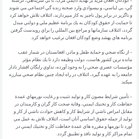
– كودكان افغان مزيد بر تهديد دايمي مرگ، با بي سرپناهي، گرسنه
گي، بي لباسي، و بيسوادي وارد صحنة زنده گي اجتماعي مي شوند
و ناگزير در برابر پول ناچيز به كار ميپردازند، ائتلاف تلاش خواهد كرد
تا حمايت از حقوق كودكان به يك برنامة عظيم ملي و دولتي مبدل
گردد، ائتلاف سازمانها و مراجع بين المللي را براي رويدست گرفتن
برنامه هاي بهشد وضع كودكان افغان ترغيب خواهد كرد.
– از نگاه صحي و حماية طفل و مادر، افغانستان در شمار عقب
مانده ترين كشور هاست، دولت وظيفه دارد تا يك نظام مؤثر
مؤسسات عصري صحي را به وجود آورده، تداوي رايگان اقشار نادار
جامعه را به عهده گيرد، ائتلاف در راه ايجاد چنين نظام صحي مبارزه
ميكند.
– تأمين شرايط مصون كار و توليد تثبيت و رعايت نورمهاي عمدة
حفاظت كار و تخنيك ايمني، وقاية صحت كار گران و كارمندان در
مقابل امراض ناشي از شرايط كار و كاهش حوادث ناشي از كار و
توليد از جمله حقوق اساسي آنان است، ائتلاف تلاش به عمل مي
آورد تا نورمها و مقرره هاي عمدة حفاظت كار و تخنيك ايمني در
تمام مراكز كار و توليد نافذ و تطبيق گردد.