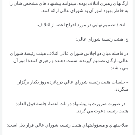
ارگانهاي رهبري ائتلاف بوده، ميتوانند پيشنهاد هاي مشخص شان را
به خاطر بهبود امور آن به شوراي عالي ارائه كنند.
– اتخاذ تصميم نهايي در مورد اخراج اعضا از ائتلا ف.
ج: هيئت رئيسة شوراي عالي:
در فاصله ميان دو اجلاس شوراي عالي ائتلاف هيئت رئيسة شوراي
عالي، ارگان تصميم گيرنده، سمت دهنده و رهبري كنندة امور آن
مي باشند.
– جلسات هئيت رئيسة شوراي عالي در پانزده روز يكبار برگزار
ميگردد.
– در صورت ضرورت به پيشنهاد دو ثلث اعضا، جلسة فوق العادة
هئيت رئيسه دعوت مي گردد.
صلاحيتهاي و مسؤوليتهاي هئيت رئيسه شوراي عالي قرار ذيل است: