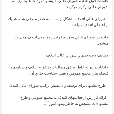
جلسات فوق العادة شوراي عالي با پيشنهاد دو ثلث هئيت رئيسة
شوراي عالي برگزار ميگردد.
– شوراي عالي ائتلاف متشكل از سه، سه عضو معرفي شدة هر يك
از اعضاي ائتلاف ميباشد.
– اجلاس شوراي عالي به وسيلة رئيس دوره يي ائتلاف مديريت
ميشود.
وظايف و صلاحيتهاي شوراي عالي ائتلاف:
– اتخاذ تدابير به خاطر تحقق مطالبات پلاتفورم ائتلاف و تصاميم و
فيصله هاي مجمع عمومي و تعيين سياست جاري آن.
– طرح پيشنهاد براي توسعه و يا تنقيص تركيب شوراي عالي ائتلاف.
– ارائه گزارش از فعاليتهاي ائتلاف به مجمع عمومي و طرح
پيشنهادات مشخص به خاطر بهبود امور آن.