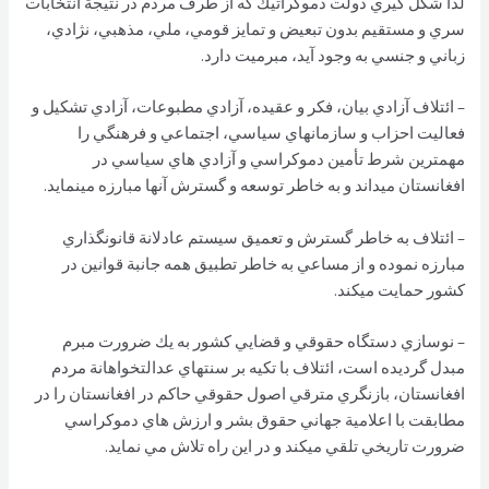
لذا شكل گيري دولت دموكراتيك كه از طرف مردم در نتيجة انتخابات
سري و مستقيم بدون تبعيض و تمايز قومي، ملي، مذهبي، نژادي،
زباني و جنسي به وجود آيد، مبرميت دارد.
– ائتلاف آزادي بيان، فكر و عقيده، آزادي مطبوعات، آزادي تشكيل و
فعاليت احزاب و سازمانهاي سياسي، اجتماعي و فرهنگي را
مهمترين شرط تأمين دموكراسي و آزادي هاي سياسي در
افغانستان ميداند و به خاطر توسعه و گسترش آنها مبارزه مينمايد.
– ائتلاف به خاطر گسترش و تعميق سيستم عادلانة قانونگذاري
مبارزه نموده و از مساعي به خاطر تطبيق همه جانبة قوانين در
كشور حمايت ميكند.
– نوسازي دستگاه حقوقي و قضايي كشور به يك ضرورت مبرم
مبدل گرديده است، ائتلاف با تكيه بر سنتهاي عدالتخواهانة مردم
افغانستان، بازنگري مترقي اصول حقوقي حاكم در افغانستان را در
مطابقت با اعلامية جهاني حقوق بشر و ارزش هاي دموكراسي
ضرورت تاريخي تلقي ميكند و در اين راه تلاش مي نمايد.