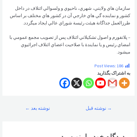
سازمان هاي ولايتي، شهري، ناحيوي و ولسوالي ائتلاف در داخل
كشور و نماينده گي هاي خارجي آن در كشور هاي مختلف بر اساس
طرزالعمل جداگانة هيئت رئيسة شوراي عالي ايجاد ميگردد.
– پلاتفورم و اصول تشكيلاتي ائتلاف پس از تصويب مجمع عمومي با
امضاي رئيس و يا نمايندة با صلاحيت اعضاي ائتلاف اجرائيوي
ميشود.
Post Views:
186
به اشتراک بگذارید
راهبری
→
نوشته قبل
نوشته بعد
←
نوشته
دیدگاه‌ خود را بنویسید