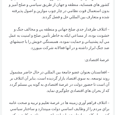
كشور هاي همسايه، منطقه و جهان از طريق سياسي و صلح آميز و
بدون استعمال قوت نظامي در چار چوب موازين و اصول پذيرفته
شده و متعارف بين المللي حل و فصل گردند.
– ائتلاف طرفدار جدي صلح جهاني و منطقه يي و مخالف جنگ و
خشونت بوده، از مساعي ایكه به خاطر تأمين صلح و امنيت به عمل
مي آيد پشتيباني و حمايت نموده، همبستگي خويش را با جنبشهاي
ضد جنگ ابراز داشته و در آنها فعالانه شركت ميورزد.
عرصۀ اقتصادی:
– افغانستان بعنوان عضو جامعة بين المللي در حال حاضر مشمول
روند توسعه، به سوي اقتصاد بازار گرديده است، بنابر آن ائتلاف بر
آن است تا حضور دولت در عرصة اقتصادي به گونه يي مسلم گردد
كه از بحران هاي اقتصادي جلوگيري نمايد.
– ائتلاف فراهم آوري زمينه ها در عرصة تعليم و تربيه و صحت عامه
براي مردم را از وظايف اساسي دولت ميپندارد و ساختار سياسي
كشور را مكلف به انجام خدمات اجتماعي بر مبناي همكاري سكتور