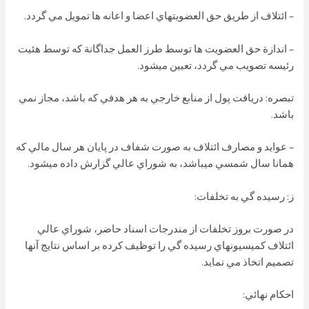
– ائتلاف از طريق حق العضويتهاي اعضا و اعانه ها تمويل مي گردد.
– اندازة حق العضويت ها توسط طرز العمل جداگانة كه توسط هئيت
رئيسه تصويب مي گردد، تعيين ميشود.
تبصره: دريافت پول از منابع خارجي به هر هدفي كه باشد، مجاز نمي
باشد.
– عوايد و مصارف ائتلاف به صورت شفاف در پايان هر سال مالي كه
همانا سال شمسي ميباشد، به شوراي عالي گزارش داده ميشود.
ز: رسيده گي به تخلفات:
در صورت بروز تخلفات از مندرجات اسناد حاضر، شوراي عالي
ائتلاف كميسيونهاي رسيده گي را توظيف كرده بر اساس نتايج آنها
تصميم اتخاذ مي نمايد.
احكام نهائي: