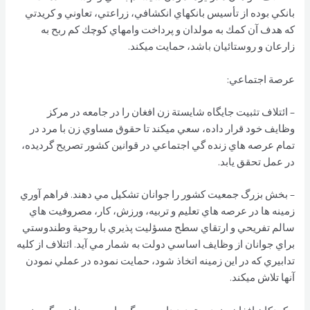
بانكي بوده از تأسيس بانكهاي انكشافي، زراعتي، تعاوني و كريدتي
كه هدف آن كمك به مولدان و پرداخت وامهاي كوچك كم ربح به
زارعان و روستائيان باشد، حمايت ميكند.
عرصة اجتماعي:
– ائتلاف تثبيت جايگاه شايستة زن افغان را در جامعه در مركز
وظايف خود قرار داده، سعي ميكند تا حقوق مساوي زن با مرد در
تمام عرصه هاي زنده گي اجتماعي در قوانين كشور تصريح گرديده،
در عمل تحقق يابد.
– بخش بزرگ جمعيت كشور را جوانان تشكيل مي دهند. فراهم آوري
زمینه ها در عرصه هاي تعليم و تربيه، ورزش، كار، مصروفيت هاي
سالم تفريحي و ارتقاي سطح مسؤليت پذيري با روحية وطندوستي
براي جوانان از وظايف اساسي دولت به شمار مي آيد. ائتلاف از كليه
تدابيري كه در اين زمينه اتخاذ شود، حمايت نموده در عملي نمودن
آنها تلاش ميكند.