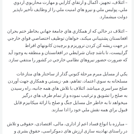
– ائتلاف، تجهيز، اكمال و ارتقاي كارايي و مهارت محاربوي اردوي
ملي، پوليس ملي و نيرو هاي امنيت ملي را از وظايف تأخير ناپذير
دولت ميشمارد.
– ائتلاف در حالي كه از همكاري هاي جامعة جهاني بخاطر ختم بحران
افغانستان پشتيباني ميكند، خواهان توظيف اختصاصي قواي خارجي
در جهت ريشه كن كردن تروريزم و برچيدن كانونهاي افراط
گراييست، تا باشد چنان شرايطي در افغانستان و منطقه به وجود آيد
كه ضرورت حضور نيروهاي نظامي خارجي در كشور را منتفي سازد.
يكي از مسايل مبرم مرحلة كنوني گذار از ساختار هاي منازعات
مسلحانه به سوي اعتماد، تفاهم، هم- زيستي و همكاري جهت آوردن
صلح سراسري ميباشد. ائتلاف با تلاش هاي همه جانبه، راه رسيدن
به صلح را تشويق و ترغيب نموده و از تمام طرف هاي درگير
ميخواهد تا به خاطر حل مسايل جنگ و صلح با ارائة ميكانيزم قابل
قبول براي همه نقش ملي خود را ادا سازند.
– مبارزه با انواع فساد اعم از اداری، مالی، اقتصادی، حقوقی و تلاش
در راستای نهادینه سازی ارزش های دموکراسی، حقوق بشری و