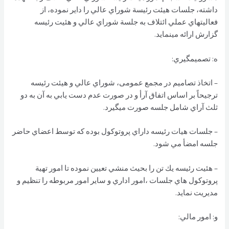
داشته، جلسات هيئت رئيسة شوراي عالي را داير نموده، از
فعاليتهاي عملي ائتلاف به جلسة شوراي عالي و هئيت رئيسه
گزارش ارائه مينمايد.
ه: تصميمگيري:
– اتخاذ تصاميم در مجمع عمومی، شوراي عالي و هيئت رئيسه
ترجيحاً بر اساس اتفاق آرأ و در صورت عدم دست يابي به آن به دو
ثلث آراي شامل جلسه صورت ميگيرد.
– جلسات هيات رئيسه داراي پروتوكول بوده كه توسط اعضاي حاضر
جلسه امضأ مي شود.
– هئيت رئيسه يك تن را بحيث منشي تعيين نموده تا امور تهية
پروتوكول هاي جلسات ،امور اداري و ساير امور مربوطه را تنظيم و
مديريت نمايد.
و: امور مالي: