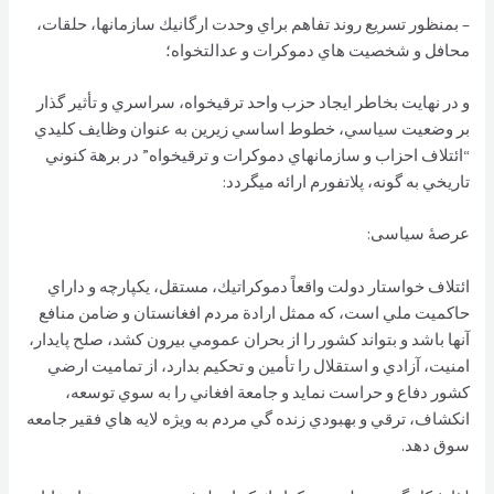
– بمنظور تسريع روند تفاهم براي وحدت ارگانيك سازمانها، حلقات،
محافل و شخصيت هاي دموكرات و عدالتخواه؛
و در نهايت بخاطر ايجاد حزب واحد ترقيخواه، سراسري و تأثير گذار
بر وضعيت سياسي، خطوط اساسي زيرين به عنوان وظايف كليدي
“ائتلاف احزاب و سازمانهاي دموكرات و ترقیخواه” در برهة كنوني
تاريخي به گونه، پلاتفورم ارائه ميگردد:
عرصۀ سیاسی:
ائتلاف خواستار دولت واقعاً دموكراتيك، مستقل، يكپارچه و داراي
حاكميت ملي است، كه ممثل ارادة مردم افغانستان و ضامن منافع
آنها باشد و بتواند كشور را از بحران عمومي بيرون كشد، صلح پايدار،
امنيت، آزادي و استقلال را تأمين و تحكيم بدارد، از تماميت ارضي
كشور دفاع و حراست نمايد و جامعة افغاني را به سوي توسعه،
انكشاف، ترقي و بهبودي زنده گي مردم به ويژه لايه هاي فقير جامعه
سوق دهد.