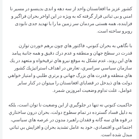
کشور عزیز ما افغانستان واحد از سه دهه و اندی بدینسو در مسیر نا
امني و بی ثباتی قرار گرفته که به ویژه در این اواخر بحران فراگیر و
فزاینده، همه هستی مردمان سر زمین ما را با تهدید جدی نابودی
روبرو ساخته است.
با نگاهي به بحران كنوني، فاكتور هاي چون برهم خوردن توازن
قدرت در سطح جهان و منطقه و عدم درك دقيق و همه جانبة پيامد
هاي اين روند، عدم تشكل به موقع نيرو هاي ترقيخواه و متعهد در يك
سازمان سياسي سراسري، تعارض در اهداف استراتيژيك كشور
هاي منطقه و قدرت هاي بزرگ جهاني و برتري طلبي و امتياز خواهي
دولت هاي ذيدخل در قضاياي افغانستان را ميتوان در كنار ساير
عوامل، علت تداوم وضعيت امروزين شمرد.
حاكميت كنوني نه تنها در جلوگيري از اين وضعيت نا توان است، بلكه
به دليل فساد گسترده در تمام سطوح دولت، بحران درون ساختاري
در قوه هاي سه گانه و فقدان راهبرد مدون در عرصه هاي سياسي،
اجتماعي و اقتصادي، خود به عامل تشديد بحران و افزايش بي ثباتي
مبدل شده است.