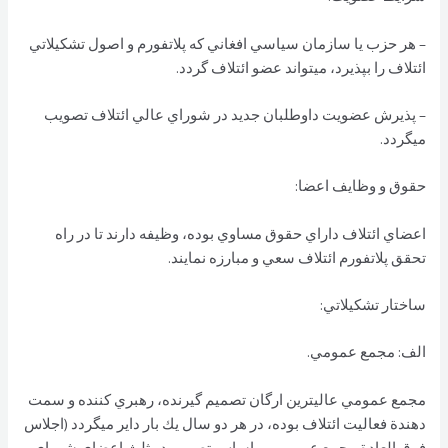
– هر حزب يا سازمان سياسي افغاني كه پلاتفورم و اصول تشكيلاتي
ائتلاف را بپذيرد، ميتواند عضو ائتلاف گردد.
– پذيرش عضويت داوطلبان جديد در شوراي عالي ائتلاف تصويب
ميگردد.
حقوق و وظايف اعضا:
اعضاي ائتلاف داراي حقوق مساوي بوده، وظيفه دارند تا در راه
تحقق پلاتفورم ائتلاف سعي و مبارزه نمايند.
ساختار تشكيلاتي:
الف: مجمع عمومي.
مجمع عمومي عاليترين ارگان تصميم گيرنده، رهبري كننده و سمت
دهندة فعاليت ائتلاف بوده، در هر دو سال يك بار داير ميگردد (اجلاس
فوق العادة مجمع عمومي بر اساس تصميم دو ثلث اعضاي شوراي