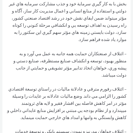
بخش با به كار گيري سرماية خود و جذب مشاركت سرمايه هاي غير
دولتي و استفاده از منابع انساني و اعمال مديريت كار ساز، آگاه و
مؤثر ميتواند ضمن ايفاي نقش خود در رشد اقتصاد صنعتي كشور،
راه رسيدن به اهداف توسعه يي و انكشافي مرحلة كنوني را كوتاه
سازد، دولت بايستي زمينه هاي مؤثر سهم گيري اين سكتور را به
موارد ياد شده فراهم سازد.
– ائتلاف از صنعتكاران حمايت همه جانبه به عمل مي آورد و به
منظور بهبود، توسعه و انكشاف صنايع مستظرفه، صنايع دستي و
پيشه وري، خواهان اتخاذ تدابير مؤثر تشويقي و حمايتي از جانب
دولت ميباشد.
– ائتلاف رفورم مترقي و عادلانة ماليات در راستاي توسعة اقتصادي
كشور را الزامي مي داند. وضع ماليات عادلانه بر عايدات را وسيلة
مؤثر در امر كاهش فاصله بين اقشار فقير و لايه هاي ثروتمند
ميپندارد و از نظام بودجه يي مبتني بر افزايش منابع عايداتي داخلي و
كاهش وابستگي به وامها و امداد هاي خارجي حمايت مينمايد.
– ائتلاف خواهان مدرنيزه نمودن سيستم بانكي و توسعة خدمات