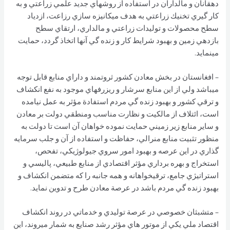
دهقانان و مالداران در استفاده از روشهاي جديد علمي زراعتي و به
كار گيري تخنيك زراعتي به هدف ميكانيزه سازي رزاعت، ازدياد
سطح محصولات و توليدات زراعتي و مالداري، ارتقاي سطح
بازدهي زمين و بهبود شرايط كار و زنده گي آنها اتخاذ گردد، حمايت
مينمايد.
– افغانستان در بخش معادن كشور ثروتمند و داراي منابع قابل توجه
ميباشد ولي از اين منابع سرشار و ريزرفهاي موجود به نفع انكشاف
و ترقي كشور و بهبود زنده گي مردم استفادة مؤثر به عمل نيامده
است، ائتلاف از مالكيت و نظارت مناسب ومنطقي دولت بر معادن
و ساير منابع زير زميني حمايت نموده خواهان آن است تا دولت به
منظور تثبيت منابع منرالي، حفاظت و استفاده از آن و جلب سرمايه
گذاري در اين عرصه و بهبود امور سروي جيولوژيكي، تفحص،
استخراج و بهره برداري مؤثر اقتصادي از منابع طبيعي، پاليسي و
استراتيژي جامع، ترقيخواهانه و همه جانبه را كه متضمن انكشاف و
بهبود زنده گي مردم باشد در عرصة معادن طرح و تدوين نمايد.
– متشبثان خصوصي در عرصة توليدي و خدماتي در روند انكشاف
اقتصاد ملي يكي از موتور هاي مؤثر رشد صنايع به شمار ميروند، اين