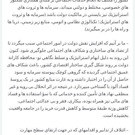
هاي خصوصي، مختلط و دولتي ميداند، سرمايه ها و ثروت هاي
استراتيژيك نيز بايستي در مالكيت دولت باشد (سرمايه ها و ثروت
هاي استراتيژيك؛ تكنالوژي نظامي و اتومي، منابع زير زميني، دريا ها
و راه ها را در بر ميگيرند).
– ما بر آنيم كه افزايش نقش دولت در امور اجتماعي سبب ميگردد تا
از تضاد های ساختاری و شکاف های اجتماعی جلوگیری شود. کنون
این روند به دلیل ابهام استراتیژیک و تسلط نگاهي نو- محافظه كارانة
دولت بر روند شكل گيري ساختار اقتصادي كشور، باعث شکاف های
عمیق اجتماعی گردیده که گروهی کوچک پیوسته سرمایه و سود
حاصل از آن را در اختیار داشته و به غارت منابع کشور در یک پروسۀ
فساد آلود با گستاخی میپردازد. در نتیجه در اثر انحلال بی رویه و غیر
منطقی نهاد های تأمین کننده و خدماتی كه با سؤ استفاده ها و فساد
های مالی نیز همراه بوده، بیکاری، فقر و بی عدالتی اجتماعی،
کاهش وزنة طبقۀ متوسط و کاهش قدرت خرید را در جامعه واقعيت
بخشيده است.
– ائتلاف از تدابير و اقدامهاي كه در جهت ارتقاي سطح مهارت