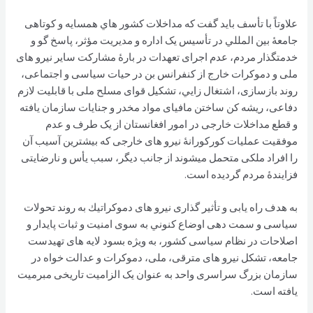
علاوتاً با تأسف باید گفت که مداخلات كشور هاي همسايه و کوتاهی
جامعۀ بین المللي در تأسیس یک اداره و مدیریت مؤثر، پاسخ گو و
خدمتگذار مردم، عدم اجرای تعهدات در بارۀ مشارکت سایر نیرو های
ملی و دموكرات خارج از کنفرانس بن در حیات سیاسی و اجتماعی،
روند بازسازی، اشتغال زايي، تشکیل قوای مسلح ملی با قابلیت لازم
دفاعی، ریشه کن ساختن مافیای مواد مخدر و جنایات سازمان یافته
و قطع مداخلات خارجی در امور افغانستان از یک طرف و عدم
موفقیت عملیات کورکورانۀ نیرو های خارجی که بیشترین آسیب آن
را افراد ملکی متحمل میشوند از جانب دیگر، سبب یأس و نارضایتی
فزایندۀ مردم گردیده است.
به هدف راه یابی و تأثیر گذاری نیرو های دموکراتيك به روند تحولات
سیاسی و سمت دهی اوضاع كنوني به سوی امنیت و ثبات پایدار و
اصلاحات در نظام سیاسی کشور، به ويژه بسود لایه های تهيدست
جامعه، تشکل نیرو های مترقی، ملی، دموکرات و عدالت خواه در
سازمان بزرگ سراسری واحد به عنوان یک الزامیت تاریخی مبرميت
يافته است.