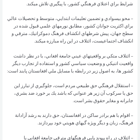
شرايط براي اعتلاي فرهنگي كشور، با پيگيري تلاش ميكند.
– محو بيسوادي و تضمين تعليمات ابتدايي، متوسط و تحصيلات عالي
براي اكثريت جوانان كشور، مطابق نورمهاي علمي قبول شده در
سطح جهان، پيش شرطهاي انكشاف فرهنگ دموكراتيك، مترقي و
انكشاف اجتماعيست، ائتلاف در اين راه مبارزه ميكند.
– ائتلاف متكي بر واقعيتهاي عيني جامعة افغاني، با در نظر داشت
واقعيت اتنيكي و وضعيت سياسي كشور و استفاده از تجارب ديگر
كشور ها، به اصول زير در رابطه با مسايل ملي افغانستان پابند است:
– استقلال فرهنگي حق طبيعي مردم است، جلوگيري از تبارز اين
حق يا سركوب آن زير هر عنواني كه باشد يك بر خورد ضد بشري،
جابرانه و مغاير حقوق بشر است.
– اقوام با هم برادر ساكن در افغانستان، حق دارند به رشد آزادانة
فرهنگ، زبان و ديگر ويژه گيهاي هويتي خود بپردازند.
– ائتلاف در راه پيوند يابي فرهنگهاي مترقي جامعة افغاني با