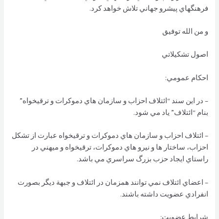
فرهنگهاي پيشرو جهاني تلاش خواهد كرد.
و من الله توفيق
اصول تشكيلاتي
احكام عمومي:
– در اين سند “ائتلاف احزاب و سازمان هاي دموكرات و ترقیخواه”
بنام “ائتلاف” ياد مي شود.
– ائتلاف احزاب و سازمان هاي دموكرات و ترقیخواه عبارت از تشكل
احزاب، ساختار ها و نيرو هاي دموكرات، ترقيخواه و ميهني در
راستاي ايجاد حزب بزرگ سراسري مي باشد.
– اعضاي ائتلاف نمي توانند همزمان در ائتلاف و جبهة ديگر بصورت
انفرادي عضويت داشته باشند.
شرايط عضويت: