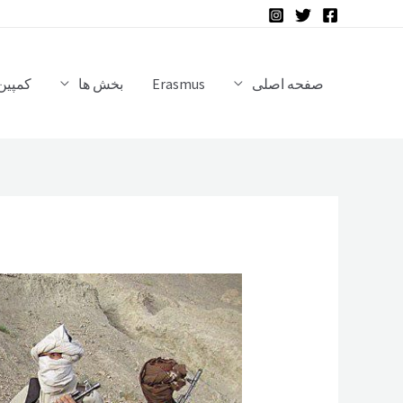
رش
ه
حتوا
صفحه اصلی
Erasmus
بخش ها
کمپین 