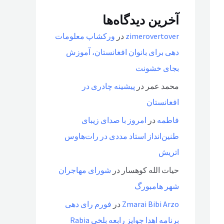
آخرین دیدگاه‌ها
zimerovertover
در
ورکشاپ معلومات
دهی برای بانوان افغانستان، آموزش
بجای خشونت
محمد عمر
در
پیشینه چادری در
افغانستان
فاطمه
در
امروز با صدای زیبای
طنین‌انداز استاد مددی در رات‌هاوس
اتریش
حیات الله کوهسار
در
شورای مهاجران
شهر هامبورگ
Zmarai Bibi Arzo
در
فورم رای دهی
برنامه اهدا جوایز رابعه بلخی Rabia