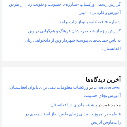
گزارش رسمی ورکشاپ «مبارزه با خشونت و تقویت زنان از طریق
آموزش و کاریابی» – لینز
شماره 76 فصلنامه بانو از چاپ برامد
گزارش ویژه از شب درخشان فرهنگ و هم‌گرایی در وین
به پاسِ حمایت‌های پیوستهٔ شهردار وین از دادخواهی زنان
افغانستان،
آخرین دیدگاه‌ها
zimerovertover
در
ورکشاپ معلومات دهی برای بانوان افغانستان،
آموزش بجای خشونت
محمد عمر
در
پیشینه چادری در افغانستان
فاطمه
در
امروز با صدای زیبای طنین‌انداز استاد مددی در
رات‌هاوس اتریش