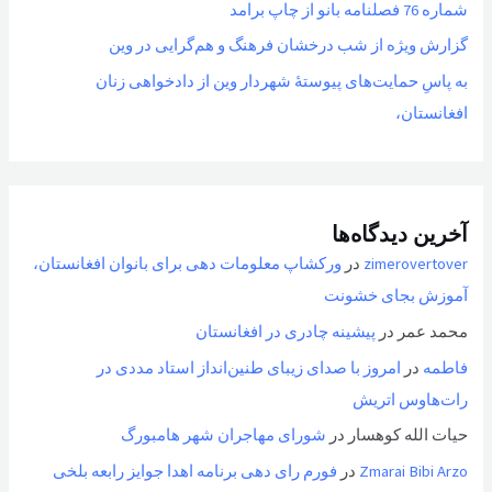
شماره 76 فصلنامه بانو از چاپ برامد
گزارش ویژه از شب درخشان فرهنگ و هم‌گرایی در وین
به پاسِ حمایت‌های پیوستهٔ شهردار وین از دادخواهی زنان
افغانستان،
آخرین دیدگاه‌ها
zimerovertover
در
ورکشاپ معلومات دهی برای بانوان افغانستان،
آموزش بجای خشونت
محمد عمر
در
پیشینه چادری در افغانستان
فاطمه
در
امروز با صدای زیبای طنین‌انداز استاد مددی در
رات‌هاوس اتریش
حیات الله کوهسار
در
شورای مهاجران شهر هامبورگ
Zmarai Bibi Arzo
در
فورم رای دهی برنامه اهدا جوایز رابعه بلخی