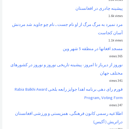
پیشینه چادری در افغانستان
1.6k views
مرد نمیرد به مرگ مرگ از او نام جست ـ نام چو جاوید شد مردنش
آسان کجاست
1.1k views
مسجد افغانها در منطقه 5 شهر وین
365 views
نوروز از ديرباز تا امروز- پیشینه تاریخی نوروز و نوروز در کشورهای
مختلف جهان
341 views
فورم رای دهی برنامه اهدا جوایز رابعه بلخی Rabia Balkhi Award
Program, Voting Form
247 views
اطلاعیه رسمی کانون فرهنگی، همزیستی و ورزشی افغانستان
دراتریش ( آکیس)