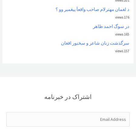
201 views
د لغمان مهترلام صاحب واقعآ پیغمبر وو ؟
176 views
در سوگ احمد ظاهر
165 views
سرگذشت زنان شاعر و سخنور افغان
157 views
اشتراک در خبرنامه
E
m
a