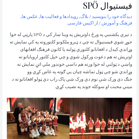
فیستیوال SPÖ
دیدگاه‌ خود را بنویسید
/
بلاگ
,
رویدادها و فعالیت ها
,
عکس ها
,
فرهنگ و آموزش
/ از
اکیس-فارسی
د تیري یکشنبي په ورځ داوتریش په وینا ښار کي د SPÖ پارټي له خوا
جوړ شوي فیستیوال ته چي د ‌‌‌‌‌‌ډیرو ملکونو کلتورونه په کي نمایش ته
وړاندي کیدل د افغانانو کلتوري ټولنه یا کانون فرهنګ افغانهای
اوتریش ته هم دعوت ورکول شوي و چي خپل کلتور اروپایانو ته
واښي د ټولني له خوا ورته ‌‌‌‌‌‌هم داسي خوندور ملي اتڼ نمایش ته
وړاندي شو چي ټول تماشه چیان یي ګوته په غاښ کړي وو
جنګ دي ورک شي نوم دي ورک شي پاک راب دي ټولو افغانانو ته د
میني محبت او سوکله جوند په نصیب کړي.