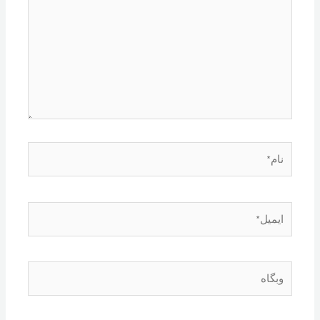
نام*
ایمیل*
وبگاه