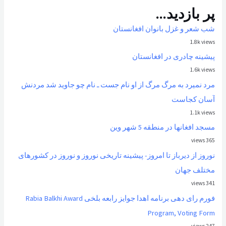
پر بازدید...
شب شعر و غزل بانوان افغانستان
1.8k views
پیشینه چادری در افغانستان
1.6k views
مرد نمیرد به مرگ مرگ از او نام جست ـ نام چو جاوید شد مردنش
آسان کجاست
1.1k views
مسجد افغانها در منطقه 5 شهر وین
365 views
نوروز از ديرباز تا امروز- پیشینه تاریخی نوروز و نوروز در کشورهای
مختلف جهان
341 views
فورم رای دهی برنامه اهدا جوایز رابعه بلخی Rabia Balkhi Award
Program, Voting Form
247 views