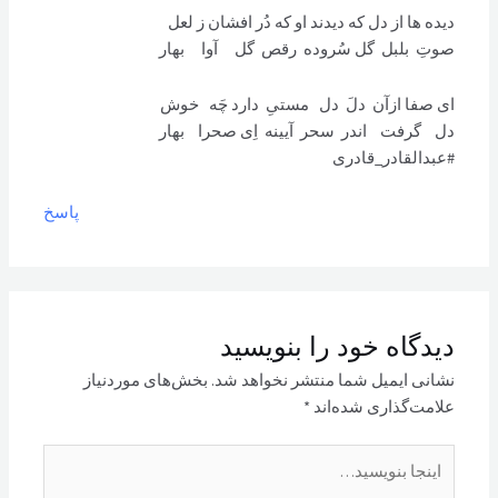
دیده ها از دل که دیدند او که دُر افشان ز لعل
صوتِ بلبل گل سُروده رقص گل آوا بهار
ای صفا ازآن دلَ دل مستیِ دارد چَه خوش
دل گرفت اندر سحر آیینه اِی صحرا بهار
#عبدالقادر_قادری
پاسخ
دیدگاه‌ خود را بنویسید
نشانی ایمیل شما منتشر نخواهد شد.
بخش‌های موردنیاز
علامت‌گذاری شده‌اند
*
اینجا
بنویسید…