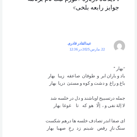
جوایز رابعه بلخی»
عبدالقادر قادری
22. مارس 2025 در 12:36
“بهار ”
باد و باران ابر و طوفان صاعقه زیبا بهار
باغ و راغ و دشت و کوه و مستیَ دریا بهار
جمله درتسبیح اوباشند و دل در خلسه شد
لا اِلهَ نفی و ، اِلّا هو که تا غوغا بهار
ای صفا اندر تصادف خلسه ها درهم شکست
سنگ نازِ رقص شبنم زد رخِ صهبا بهار