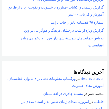
گزارش رسمی ورکشاپ «مبارزه با خشونت و تقویت زنان از طریق
آموزش و کاریابی» – لینز
شماره 76 فصلنامه بانو از چاپ برامد
گزارش ویژه از شب درخشان فرهنگ و هم‌گرایی در وین
به پاسِ حمایت‌های پیوستهٔ شهردار وین از دادخواهی زنان
افغانستان،
آخرین دیدگاه‌ها
zimerovertover
در
ورکشاپ معلومات دهی برای بانوان افغانستان،
آموزش بجای خشونت
محمد عمر
در
پیشینه چادری در افغانستان
فاطمه
در
امروز با صدای زیبای طنین‌انداز استاد مددی در
رات‌هاوس اتریش