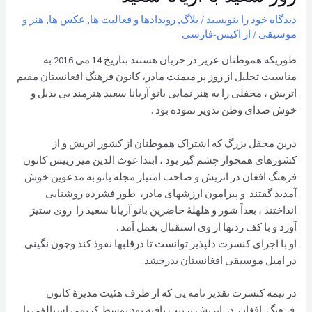
دیدگاه‌ خود را بنویسید
/
بلاگ
,
رویدادها و فعالیت ها
,
عکس ها
,
هنر و
موسیقی
/ از
اکیس-فارسی
طوریکه هموطنان عزیز در جریان هستند بتاریخ 14 می 2016 به
مناسبت تجلیل از روز پر میمنت مادر، کانون فرهنگ افغانستان مقیم
اتریش ، محفلی را به هنر نمایی بانو آریانا سعید هنرمند بی بدیل و
خوش صدای وطن تدویر نموده بود .
درین محفل بزرگ که اشتراک هموطنان از کشور اتریش و از
کشورهای همجوار چشم گیر بود ، ابتدا غوث الدین میر رییس کانون
فرهنگ افغان در اتريش و صاحب امتياز مجله بانو به مدعوین خوش
آمدید گفتند و پیرامون ارزشهای مادر، طور فشرده روشنایی
انداختند ، بعداً شور و هلهلۀ حاضرین بانو آریانا سعید را روی ستیژ
آورد و با کف زدنها از وی استقبال بعمل آمد .
او با اجرای کنسرت دلپذير توانست تا درقلبها نفوذ کند وچون نگينی
در اميل موسيقی افغانستان بدرخشد.
در نیمه کنسرت تقدیر نامه يی که از طرف هئیت مدیرۀ کانون
فرهنگ افغان در اتريش ترتیب یافته بود توسط کریمی استالفی با