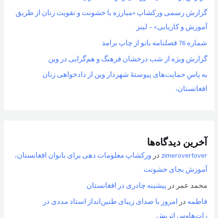
گزارش رسمی ورکشاپ «مبارزه با خشونت و تقویت زنان از طریق
آموزش و کاریابی» – لینز
شماره 76 فصلنامه بانو از چاپ برامد
گزارش ویژه از شب درخشان فرهنگ و هم‌گرایی در وین
به پاسِ حمایت‌های پیوستهٔ شهردار وین از دادخواهی زنان
افغانستان،
آخرین دیدگاه‌ها
zimerovertover
در
ورکشاپ معلومات دهی برای بانوان افغانستان،
آموزش بجای خشونت
محمد عمر
در
پیشینه چادری در افغانستان
فاطمه
در
امروز با صدای زیبای طنین‌انداز استاد مددی در
رات‌هاوس اتریش