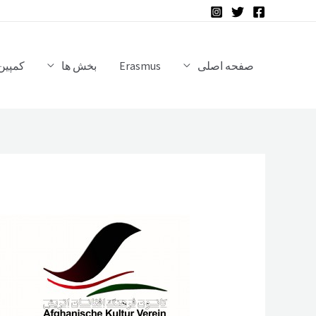
رش
ه
حتوا
صفحه اصلی
Erasmus
بخش ها
کمپین 