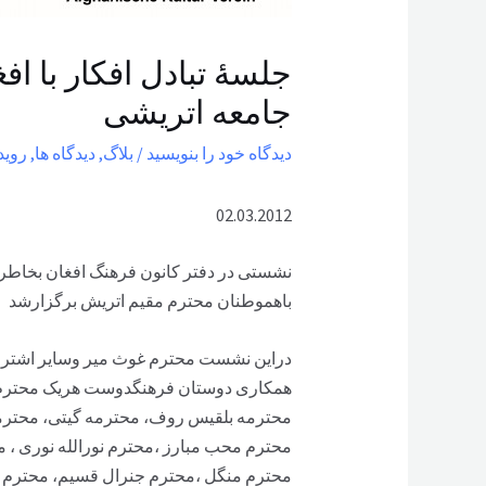
جلسۀ تبادل افکار با اف
جامعه اتریشی
دیدگاه‌ خود را بنویسید
/
بلاگ
,
دیدگاه ها
,
روید
02.03.2012
نشستی در دفتر کانون فرهنگ افغان بخاطر ب
باهموطنان محترم مقیم اتریش برگزارشد
دراین نشست محترم غوث میر وسایر اشتراک 
همکاری دوستان فرهنگدوست هریک محترم مح
محترمه بلقیس روف، محترمه گیتی، محترمه
محترم محب مبارز ،محترم نورالله نوری ، م
محترم منگل ،محترم جنرال قسیم، محترم 