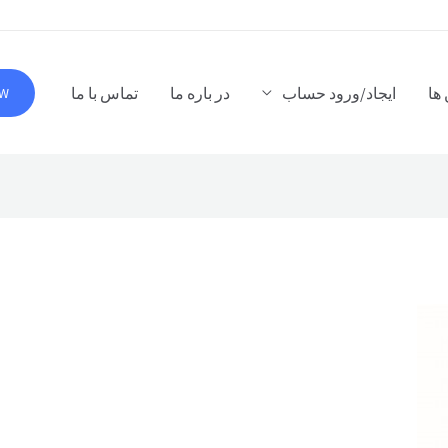
ها
ایجاد/ورود حساب
در باره ما
تماس با ما
OW