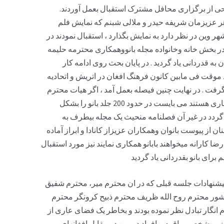
 از برگزاری محافل مشترک استقبال بعمل آوردند.
ر عزیزمان شریفه حیدر و ملالی شبنم که نمایش فلم
هر وین در نظر دارد به نمایش بگذارد ، استقبال نمودند در
بخش خانه وخانواده مجله بانووهمکاری محترمه حلیمه
به قدردانی یاد گردید . در پایان بحث روی ادامه کار
 موقت فی مابین کانون فرهنگ افغان در اتریش و اتحادیه
رفت . در نهایت چنین فیصله بعمل آمد ، اگر هیات محترم
رهبری اتحادیه های هالند علاقمند ادامه همکاری هستند می بایست در حدود 200 جلد بانو را بشکل
ید گردد در غیر آن فصلنامه منحیث یک مجله بیطرف به
از پیوست بانوان وهمکاران عزیزاز کانادا و ابراز آماده
 کارانه میخواهند بابانو همکاری نمایند نیز مورد استقبال
رای بانو بقدردانی یاد گردید
وپیشنهادات جلسه قبلی که در ان محترم میر، محترم شفیق
شور محترم روح الله ظریف محترم ذبیح کرونگر محترم
گار تبادل نظر نموده بودند و بخاطر یک فضای عاری از
زبی شخصی واقوم و افراد در وین در مقابل افغانهای