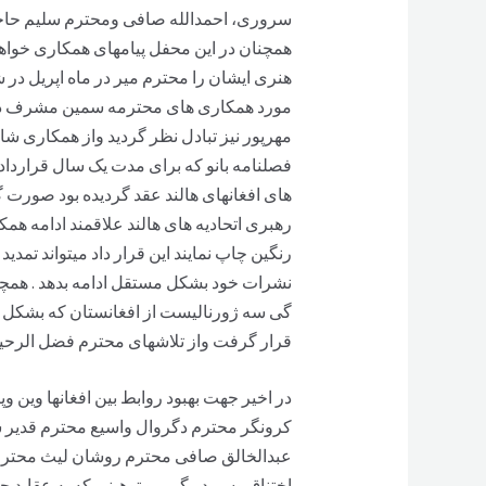
سروری، احمدالله صافی ومحترم سلیم حاحی
همچنان در این محفل پیامهای همکاری خواه
هنری ایشان را محترم میر در ماه اپریل در ش
مورد همکاری های محترمه سمین مشرف در 
مهرپور نیز تبادل نظر گردید واز همکاری شان 
فصلنامه بانو که برای مدت یک سال قرارداد
های افغانهای هالند عقد گردیده بود صورت گ
رنگین چاپ نمایند این قرار داد میتواند تمد
نشرات خود بشکل مستقل ادامه بدهد . همچنان 
گی سه ژورنالیست از افغانستان که بشکل رضا
قرار گرفت واز تلاشهای محترم فضل الرحیم ب
در اخیر جهت بهبود روابط بین افغانها وین 
کرونگر محترم دگروال واسیع محترم قدیر 
عبدالخالق صافی محترم روشان لیث محترم ان
اختناق وسر در گمی و توهینی که به عقاید ح