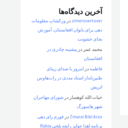
آخرین دیدگاه‌ها
zimerovertover
در
ورکشاپ معلومات
دهی برای بانوان افغانستان، آموزش
بجای خشونت
محمد عمر
در
پیشینه چادری در
افغانستان
فاطمه
در
امروز با صدای زیبای
طنین‌انداز استاد مددی در رات‌هاوس
اتریش
حیات الله کوهسار
در
شورای مهاجران
شهر هامبورگ
Zmarai Bibi Arzo
در
فورم رای دهی
برنامه اهدا جوایز رابعه بلخی Rabia