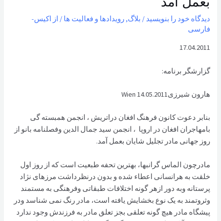
بعمل آمد
دیدگاه‌ خود را بنویسید
/
بلاگ
,
رویدادها و فعالیت ها
/ از
اکیس-
فارسی
17.04.2011
گزارشگر برنامه:
هارون شیرزی14.05.2011 Wien
بنابر دعوت کانون فرهنگ افغان دراتریش ، انجمن همبسته گی
بامهاجران افغان در اروپا ، انجمن سید جمال الدین وفصلنامه بانو از
روز جهانی مادر تجليل شايان بعمل آمد.
مادرچون الماس گرانبها، بهترين تحفه طبعيت است که از روز اول
خلقت به هرانسانی اعطاء شده و بدون درنظرداشت مرزهای نژاد
پرستانه وبه دور ازهر گونه اختلافات طبقاتی وفرهنگی به مستمند
وثروتمند به يک نوع بخشايش يافته است، مادر رنگ نمی شناسد ودر
پيشگاه مادر هيچ گونه تعلقی بجز تعلق مادر به فرزندش وجود ندارد