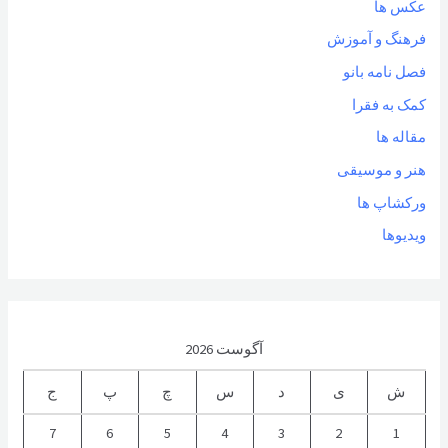
عکس ها
فرهنگ و آموزش
فصل نامه بانو
کمک به فقرا
مقاله ها
هنر و موسیقی
ورکشاپ ها
ویدیوها
آگوست 2026
ش
ی
د
س
چ
پ
ج
7
6
5
4
3
2
1