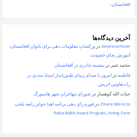
افغانستان،
آخرین دیدگاه‌ها
zimerovertover
در
ورکشاپ معلومات دهی برای بانوان افغانستان،
آموزش بجای خشونت
محمد عمر
در
پیشینه چادری در افغانستان
فاطمه
در
امروز با صدای زیبای طنین‌انداز استاد مددی در
رات‌هاوس اتریش
حیات الله کوهسار
در
شورای مهاجران شهر هامبورگ
Zmarai Bibi Arzo
در
فورم رای دهی برنامه اهدا جوایز رابعه بلخی
Rabia Balkhi Award Program, Voting Form