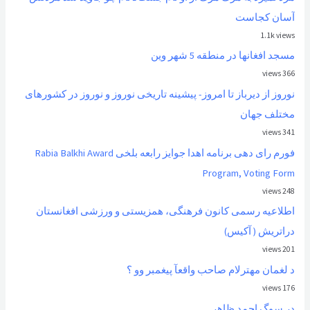
آسان کجاست
1.1k views
مسجد افغانها در منطقه 5 شهر وین
366 views
نوروز از ديرباز تا امروز- پیشینه تاریخی نوروز و نوروز در کشورهای
مختلف جهان
341 views
فورم رای دهی برنامه اهدا جوایز رابعه بلخی Rabia Balkhi Award
Program, Voting Form
248 views
اطلاعیه رسمی کانون فرهنگی، همزیستی و ورزشی افغانستان
دراتریش ( آکیس)
201 views
د لغمان مهترلام صاحب واقعآ پیغمبر وو ؟
176 views
در سوگ احمد ظاهر