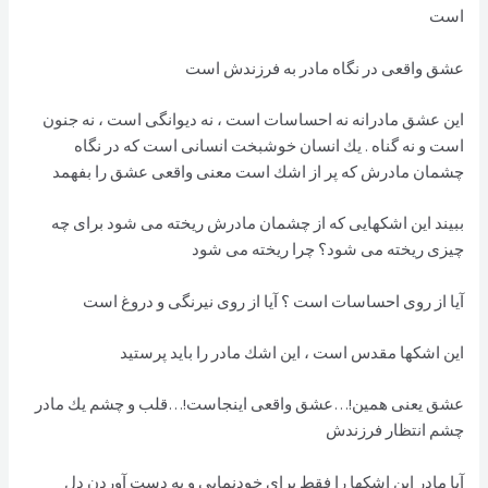
است
عشق واقعی در نگاه مادر به فرزندش است
اين عشق مادرانه نه احساسات است ، نه ديوانگی است ، نه جنون
است و نه گناه . يك انسان خوشبخت انسانی است كه در نگاه
چشمان مادرش كه پر از اشك است معنی واقعی عشق را بفهمد
ببيند اين اشكهايی كه از چشمان مادرش ريخته می شود برای چه
چيزی ريخته می شود؟ چرا ريخته می شود
آيا از روی احساسات است ؟ آيا از روی نيرنگی و دروغ است
اين اشكها مقدس است ، اين اشك مادر را بايد پرستيد
عشق يعنی همين!…عشق واقعی اينجاست!…قلب و چشم يك مادر
چشم انتظار فرزندش
آيا مادر اين اشكها را فقط برای خودنمايی و به دست آوردن دل