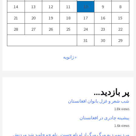
14
13
12
11
10
9
8
21
20
19
18
17
16
15
28
27
26
25
24
23
22
31
30
29
« ژانویه
پر بازدید...
شب شعر و غزل بانوان افغانستان
1.8k views
پیشینه چادری در افغانستان
1.6k views
مرد نمیرد به مرگ مرگ از او نام جست ـ نام چو جاوید شد مردنش