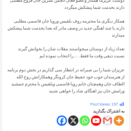
دوست عزیزما همکار وعضو فعال انجمن نسرین جان فروغ مطلبی
دارند بخدمت شما پیشکش میگردد
همکار دیگری ما محترمه روف بلقیس ورویا جان قاسمی مطلبی
دارند با چند اهنگی جدید در وصف مادر که بعدا بخدمت شما پیشکش
میدارند
تعداد زیاد از دوستان میخواستند مقلات شان را بخوانش گیرند
نسبت ذیقی وقت ما فقط….. را انتخاب نموده ایم
عزیزان شما را بی صبرانه در انتظار نمی گذاریم در بخش دوم برنامه
از هنرمندان خوب خود حفیظ جان کرونگر وهمکارانش روح الله
الطاف جان وهمچنان خانم رویا قاسمی وبلقیس با محترم جمشید
ورامش جان نیز اهنگای شاد را خواهی شنید
Post Views:
197
به اشتراک بگذارید