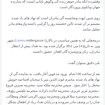
وفشرده آنکه مادر جوهر زنده گی وگوهر نايابی ايست که سازنده
جهان وتابلوی پروردگار است.
روی چنين ابهت وشايسته گی مادران است که نهاد های ياد شده
مصمم بر آن شدند تااین خجسته روز را گرامی داشته وازمقام مادر
تجليل نمايند.
درمحفلی که به همين مناسبت در تالار(
Lorenz
müllergasse 1) شهر
وین به تاريخ 14 می 2011 برگزار شده بود، به تعداد بيش از انتظار
مادران، زنان ودوشيزه گان افغان حضور داشتند
بلی دقیق میتوان گفت :
بعد از ساعت 7.00شام ورود مدعوين آغاز يافت، به نماينده گی از
نهاد های یاد شده محترم غوث الدین میر با سخنان افتتاحیه خویش
محفل را اغاز نمود . سپس محترمه ملکه سید، محترمه نسرین فروغ
، محترم عزیز عزیزی، محترمه خالده دلزاده ،محترمه بلقیس رؤوف
،محترمه دوشیزه نبیلا فروتن ومحترمه پروین اکرمی اشعار ومطالب
شان را در وصف مادر سرودند و در پایان تعداد زیاد از اطفال بشکل