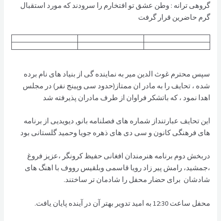
گروهی ترانه : وطن عشق تو افتخارم را سرودند که مورد استقبال
گرم حاضرین قرار گرفت
سپس محترم غوث الدین میر به نماینده گی از بنیاد های نام برده
شده ، تحایف را به مادر ان ممتاز(حدود سی وپینج نفر) در مجلس
اهدا نمود ، که باتشکر فراوان از طرف مادران پذیرفته شد
این تحایف عبارتنداز شماره های فصلنامه بانو, دیویدیی از برنامه
های فرهنگی کانون و سی دی های ذهره جویا وحمید گلستانی بود
دربخش دوم برنامه هنرمندان افغانی حفیظ کرونگر ،عزیز فروغ
،جمشید، رامش پیر زاد رویا قاسمی وبلقیس رووف با اهنگ های
شادشان برای حضار محفل را شادمان تر ساختند.
محفل ساعت 12:30 به اميد تدوير بهتر آن در آينده پايان يافت.