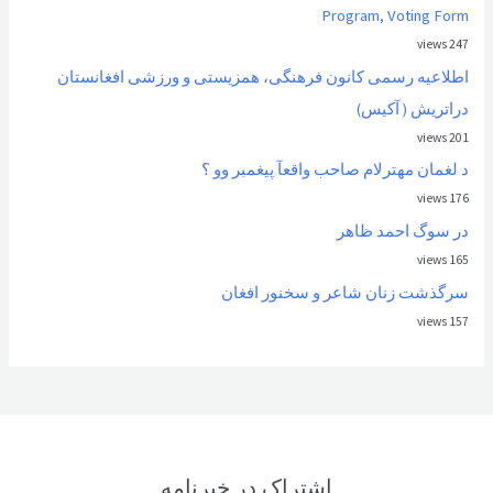
Program, Voting Form
247 views
اطلاعیه رسمی کانون فرهنگی، همزیستی و ورزشی افغانستان
دراتریش ( آکیس)
201 views
د لغمان مهترلام صاحب واقعآ پیغمبر وو ؟
176 views
در سوگ احمد ظاهر
165 views
سرگذشت زنان شاعر و سخنور افغان
157 views
اشتراک در خبرنامه