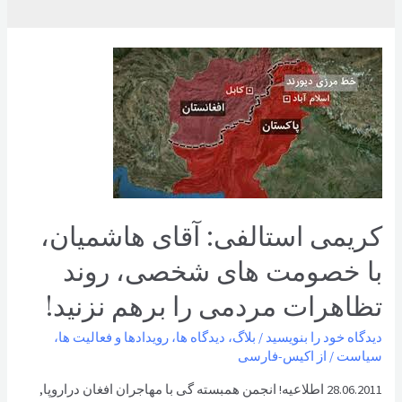
کریمی استالفی: آقای هاشمیان،
با خصومت های شخصی، روند
تظاهرات مردمی را برهم نزنید!
دیدگاه‌ خود را بنویسید
/
بلاگ
،
دیدگاه ها
،
رویدادها و فعالیت ها
،
سیاست
/ از
اکیس-فارسی
28.06.2011 اطلاعیه! انجمن همبسته گی با مهاجران افغان دراروپا,