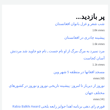
پر بازدید...
شب شعر و غزل بانوان افغانستان
1.8k views
پیشینه چادری در افغانستان
1.6k views
مرد نمیرد به مرگ مرگ از او نام جست ـ نام چو جاوید شد مردنش
آسان کجاست
1.1k views
مسجد افغانها در منطقه 5 شهر وین
365 views
نوروز از ديرباز تا امروز- پیشینه تاریخی نوروز و نوروز در کشورهای
مختلف جهان
341 views
فورم رای دهی برنامه اهدا جوایز رابعه بلخی Rabia Balkhi Award