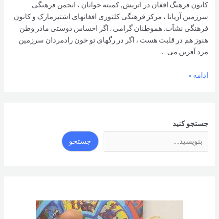
کانون فرهنگ افغان در اتریش, کمیته جوانان ، انجمن فرهنگی
سرزمین آریانا ، مرکز فرهنگی کلتوری افغانهای اشتیرمارک و کانون
فرهنگی نشآت. هموطنان گرامی . اگر احساس دوستی مادر وطن
هنوز هم در قلبت هست ، اگر در رگهای تو خون رادمردان سرزمین
مرد آفرین می …
کریمی
ادامه »
استالفی:
آقای
هاشمیان،
با
جستجو کنید
خصومت
جستجو
های
شخصی،
روند
تظاهرات
مردمی
را
برهم