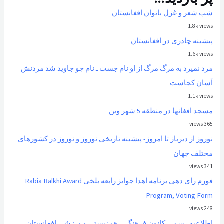
شب شعر و غزل بانوان افغانستان
1.8k views
پیشینه چادری در افغانستان
1.6k views
مرد نمیرد به مرگ مرگ از او نام جست ـ نام چو جاوید شد مردنش
آسان کجاست
1.1k views
مسجد افغانها در منطقه 5 شهر وین
365 views
نوروز از ديرباز تا امروز- پیشینه تاریخی نوروز و نوروز در کشورهای
مختلف جهان
341 views
فورم رای دهی برنامه اهدا جوایز رابعه بلخی Rabia Balkhi Award
Program, Voting Form
248 views
اطلاعیه رسمی کانون فرهنگی، همزیستی و ورزشی افغانستان