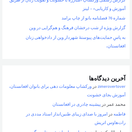
آموزش و کاریابی» – لینز
شماره 76 فصلنامه بانو از چاپ برامد
گزارش ویژه از شب درخشان فرهنگ و هم‌گرایی در وین
به پاسِ حمایت‌های پیوستهٔ شهردار وین از دادخواهی زنان
افغانستان،
آخرین دیدگاه‌ها
zimerovertover
در
ورکشاپ معلومات دهی برای بانوان افغانستان،
آموزش بجای خشونت
محمد عمر
در
پیشینه چادری در افغانستان
فاطمه
در
امروز با صدای زیبای طنین‌انداز استاد مددی در
رات‌هاوس اتریش