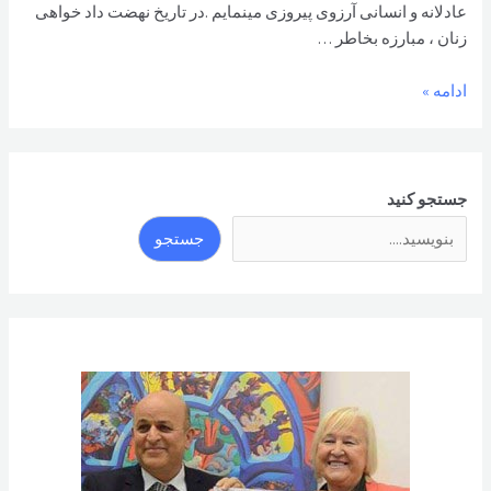
عادلانه و انسانی آرزوی پیروزی مینمایم .در تاریخ نهضت داد خواهی
زنان ، مبارزه بخاطر …
پیام
ادامه »
شاد
باش
هیات
ریسه
جستجو کنید
بنیاد
جستجو
فرهنگی
اوستا
به
مناسبت
هشتم
مارچ
روز
جهانی
زن