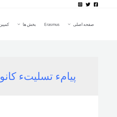
رش
ه
حتوا
صفحه اصلی
Erasmus
بخش ها
کمپین 
پیامء تسلیتء کانو