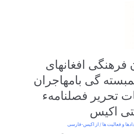
 فرهنگی افغانهای
مبسته گی بامهاجران
یات تحریر فصلنامهء
یتی اکیس
ادها و فعالیت ها
/ از
اکیس-فارسی