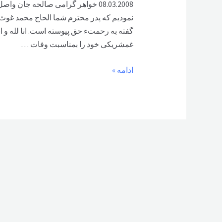
08.03.2008 خواهر گرامی صالحه جا
نمودیم که پدر محترم شما الحاج محمد غو
گفته به رحمتء حق پیوسته است. انا لله و ان
غمشریکی خود را بمناسبت وفات …
پیام
ادامه »
تسلیت
کانون
فرهنگی
افغانهای
اتریش
,
انجمن
همبسته
گی
بامهاجران
افغان