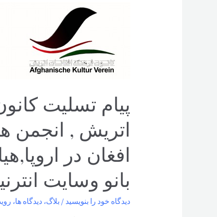
پیام تسلیت کانون
اتریش , انجمن ه
افغان در اروپا,ه
بانو وسایت انترن
دیدگاه‌ خود را بنویسید
/
بلاگ
،
دیدگاه ها
،
روید