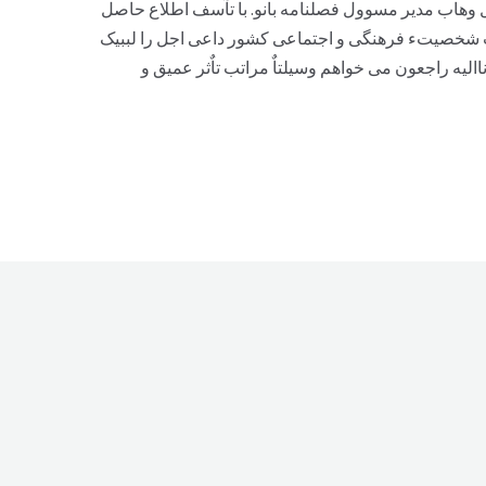
ن واصل وهاب مدیر مسوول فصلنامه بانو. با تآسف اطلاع حاصل
ث شخصیتء فرهنگی و اجتماعی کشور داعی اجل را لببیک
االيه راجعون می خواهم وسیلتاٌ مراتب تاٌثر عمیق و