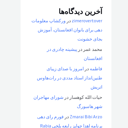
آخرین دیدگاه‌ها
zimerovertover
در
ورکشاپ معلومات
دهی برای بانوان افغانستان، آموزش
بجای خشونت
محمد عمر
در
پیشینه چادری در
افغانستان
فاطمه
در
امروز با صدای زیبای
طنین‌انداز استاد مددی در رات‌هاوس
اتریش
حیات الله کوهسار
در
شورای مهاجران
شهر هامبورگ
Zmarai Bibi Arzo
در
فورم رای دهی
برنامه اهدا جوایز رابعه بلخی Rabia