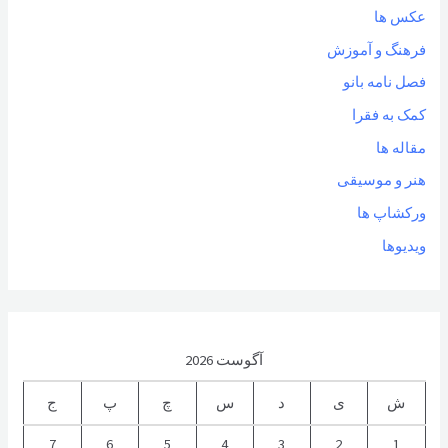
عکس ها
فرهنگ و آموزش
فصل نامه بانو
کمک به فقرا
مقاله ها
هنر و موسیقی
ورکشاپ ها
ویدیوها
آگوست 2026
ش
ی
د
س
چ
پ
ج
7
6
5
4
3
2
1