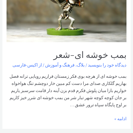
بمب خوشه ای-شعر
دیدگاه‌ خود را بنویسید
/
بلاگ
،
فرهنگ و آموزش
/ از
اکیس-فارسی
بمب خوشه ای از هرچه بوی فکر زمستان فراریم رویایی ترانه فصل
بهاریم گلکاری صدای مرا دست کم مبین خار دوچشم تنگ هواخواه
خواریم بازا میان پلوش فکرم قدم بزن آینه دار قامت سرسبز یاریم
بر جان کوچه کوچه شهر تبار شر من بمب خوشه ای شرر خیز کاریم
بر اوج پایگاه سپاه ترور عشق …
بمب
ادامه »
خوشه
ای-