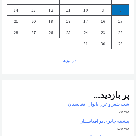
14
13
12
11
10
9
8
21
20
19
18
17
16
15
28
27
26
25
24
23
22
31
30
29
« ژانویه
پر بازدید...
شب شعر و غزل بانوان افغانستان
1.8k views
پیشینه چادری در افغانستان
1.6k views