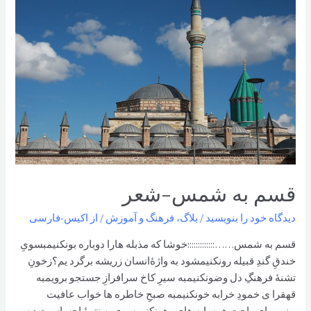
بانوان
افغانستان،
آموزش
بجای
خشونت
قسم به شمس-شعر
دیدگاه‌ خود را بنویسید
/
بلاگ
،
فرهنگ و آموزش
/ از
اکیس-فارسی
قسم به شمس……:::::::::::::خوشا که مذبله هارا دوباره بونکنیمبسویِ
خندقِ گندِ قبیله رونکنیمشود به واژۀانسان زریشه برگرد یم؟زخونِ
تشنۀ فرهنگِ دل وضونکنیمبه سیرِ کاخ سرافرازِ جستجو برویمبه
قهقرا ی خمودِ خرابه خونکنیمبه صبحِ خاطره ها خواب عافیت
بینیمبرای راحتِ همسایه های وهونکنیمسری به نترۀ احساسِ دیده