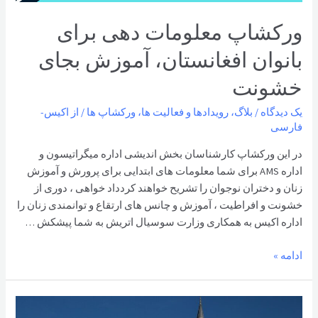
ورکشاپ معلومات دهی برای
بانوان افغانستان، آموزش بجای
خشونت
یک دیدگاه
/
بلاگ
،
رویدادها و فعالیت ها
،
ورکشاپ ها
/ از
اکیس-
فارسی
در این ورکشاپ کارشناسان بخش اندیشی اداره میگراتیسون و
اداره AMS برای شما معلومات های ابتدایی برای پرورش و آموزش
زنان و دختران نوجوان را تشریح خواهند کردداد خواهی ، دوری از
خشونت و افراطیت ، آموزش و چانس های ارتقاع و توانمندی زنان را
اداره اکیس به همکاری وزارت سوسیال اتریش به شما پیشکش …
ورکشاپ
ادامه »
معلومات
دهی
برای