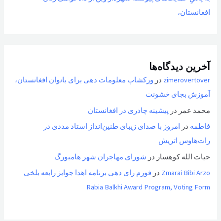
افغانستان،
آخرین دیدگاه‌ها
zimerovertover
در
ورکشاپ معلومات دهی برای بانوان افغانستان،
آموزش بجای خشونت
محمد عمر
در
پیشینه چادری در افغانستان
فاطمه
در
امروز با صدای زیبای طنین‌انداز استاد مددی در
رات‌هاوس اتریش
حیات الله کوهسار
در
شورای مهاجران شهر هامبورگ
Zmarai Bibi Arzo
در
فورم رای دهی برنامه اهدا جوایز رابعه بلخی
Rabia Balkhi Award Program, Voting Form