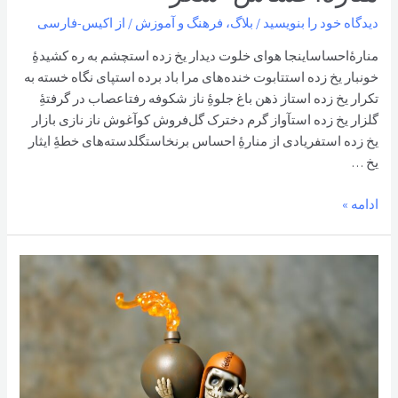
دیدگاه‌ خود را بنویسید
/
بلاگ
،
فرهنگ و آموزش
/ از
اکیس-فارسی
منارۀاحساساینجا هوای خلوت ديدار يخ زده استچشم به ره کشیدۀِ
خونبار يخ زده استتابوت خنده‌های مرا باد برده استپای نگاه خسته به
تكرار يخ زده استاز ذهن باغ جلوۀِ ناز شكوفه رفتاعصاب در گرفتۀِ
گلزار يخ زده استآواز گرم دخترک گل‌فروش كوآغوش ناز نازی بازار
يخ زده استفريادی از منارۀِ احساس برنخاستگلدسته‌های خطۀِ ايثار
يخ …
منارۀاحساس-
ادامه »
شعر