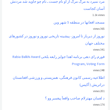
مرد نمیرد به مرگ مرگ از او نام جست ـ نام چو جاوید شد مردنش
آسان کجاست
1.1k views
مسجد افغانها در منطقه 5 شهر وین
365 views
نوروز از ديرباز تا امروز- پیشینه تاریخی نوروز و نوروز در کشورهای
مختلف جهان
341 views
فورم رای دهی برنامه اهدا جوایز رابعه بلخی Rabia Balkhi Award
Program, Voting Form
248 views
اطلاعیه رسمی کانون فرهنگی، همزیستی و ورزشی افغانستان
دراتریش ( آکیس)
201 views
د لغمان مهترلام صاحب واقعآ پیغمبر وو ؟
176 views