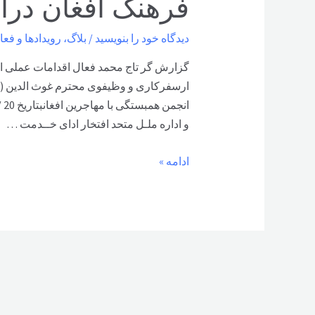
فرهنگ افغان درا
دیدگاه‌ خود را بنویسید
/
بلاگ
،
رویدادها و فعا
گزارش گر تاج محمد فعال اقدامات عملی ا
ارسفرکاری و وظیفوی محترم غوث الدین ( 
و اداره ملـل متحد افتخار ادای خــدمت …
اقدامات
ادامه »
عملی
انجمن
همبستگی،
کانون
فرهنگ
افغان
دراتریش