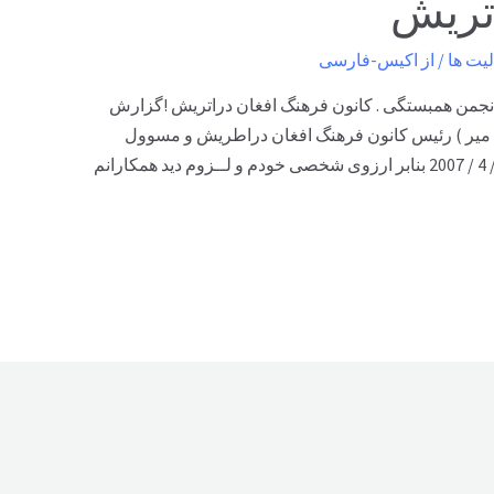
تریش
لیت ها
/ از
اکیس-فارسی
نجمن همبستگی . کانون فرهنگ افغان دراتریش !گزارش
میر ) رئیس کانون فرهنگ افغان دراطریش و مسوول
انجمن همبستگی با مهاجرین افغانبتاریخ 20 / 4 / 2007 بنابر ارزوی شخصی خودم و لــزوم دید همکارانم