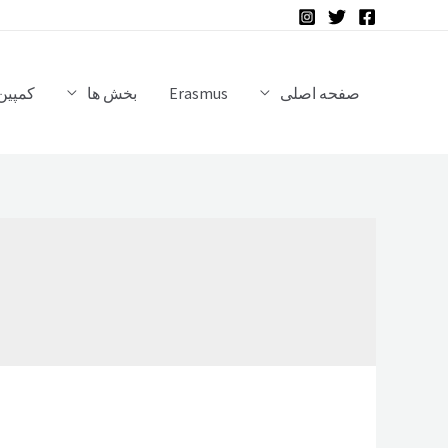
رش
ه
حتوا
صفحه اصلی
Erasmus
بخش ها
کمپین 