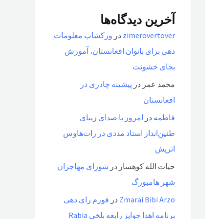
آخرین دیدگاه‌ها
zimerovertover
در
ورکشاپ معلومات
دهی برای بانوان افغانستان، آموزش
بجای خشونت
محمد عمر
در
پیشینه چادری در
افغانستان
فاطمه
در
امروز با صدای زیبای
طنین‌انداز استاد مددی در رات‌هاوس
اتریش
حیات الله کوهسار
در
شورای مهاجران
شهر هامبورگ
Zmarai Bibi Arzo
در
فورم رای دهی
برنامه اهدا جوایز رابعه بلخی Rabia