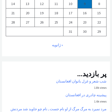
14
13
12
11
10
9
8
21
20
19
18
17
16
15
28
27
26
25
24
23
22
31
30
29
« ژانویه
پر بازدید...
شب شعر و غزل بانوان افغانستان
1.8k views
پیشینه چادری در افغانستان
1.6k views
مرد نمیرد به مرگ مرگ از او نام جست ـ نام چو جاوید شد مردنش