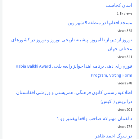
آسان کجاست
1.1k views
مسجد افغانها در منطقه 5 شهر وین
365 views
نوروز از ديرباز تا امروز- پیشینه تاریخی نوروز و نوروز در کشورهای
مختلف جهان
341 views
فورم رای دهی برنامه اهدا جوایز رابعه بلخی Rabia Balkhi Award
Program, Voting Form
248 views
اطلاعیه رسمی کانون فرهنگی، همزیستی و ورزشی افغانستان
دراتریش ( آکیس)
201 views
د لغمان مهترلام صاحب واقعآ پیغمبر وو ؟
176 views
در سوگ احمد ظاهر