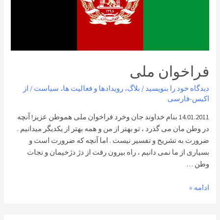
فراخوان ملی
دیدگاه‌ خود را بنویسید
/
بلاگ
،
رویدادها و فعالیت ها
،
سیاست
/ از
اکیس-فارسی
14.01.2011 بنام خداوند جان وخرد فراخوان ملی هموطن عزیز! آنچه
در وطن مان می گذرد ، تو بهتر از من و همه بهتر از یکدیگر میدانیم .
ضرورت به تشریح و تفسیر نیست . اما آنچه که ضرورت است و
بسیاری از ما نمی دانیم ، راه بیرون رفت از دژ دژخیمان و نجات
وطن …
فراخوان
ادامه »
ملی