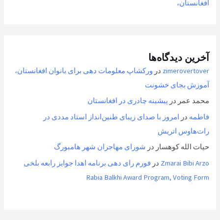
افغانستان،
آخرین دیدگاه‌ها
zimerovertover
در
ورکشاپ معلومات دهی برای بانوان افغانستان،
آموزش بجای خشونت
محمد عمر
در
پیشینه چادری در افغانستان
فاطمه
در
امروز با صدای زیبای طنین‌انداز استاد مددی در
رات‌هاوس اتریش
حیات الله کوهسار
در
شورای مهاجران شهر هامبورگ
Zmarai Bibi Arzo
در
فورم رای دهی برنامه اهدا جوایز رابعه بلخی
Rabia Balkhi Award Program, Voting Form