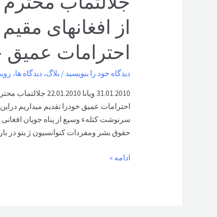
جلالتماب محترم ا
از افغانهای مقیم
احترامات عمیق خو
دیدگاه‌ خود را بنویسید
/
بلاگ
،
دیدگاه ها
،
روید
31.01.2010 ویانا 2010
احترامات عمیق خودرا تقدیم میداریم دراین ن
سرنوشت کتلهء وسیع از پناه جویان افغانی 
حقوق بشر ومفردات کنوانسیون ژ ینو در بار
جلالتماب
ادامه »
محترم
اقای
سفیر
بنمایندگی