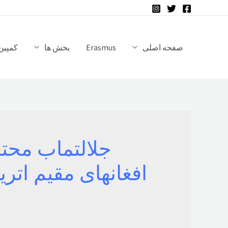
رش
ه
حتوا
صفحه اصلی
Erasmus
بخش ها
کمپین 
جلالتماب محتر
افغانهای مقیم ات