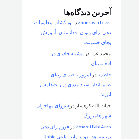
آخرین دیدگاه‌ها
zimerovertover
در
ورکشاپ معلومات
دهی برای بانوان افغانستان، آموزش
بجای خشونت
محمد عمر
در
پیشینه چادری در
افغانستان
فاطمه
در
امروز با صدای زیبای
طنین‌انداز استاد مددی در رات‌هاوس
اتریش
حیات الله کوهسار
در
شورای مهاجران
شهر هامبورگ
Zmarai Bibi Arzo
در
فورم رای دهی
برنامه اهدا جوایز رابعه بلخی Rabia