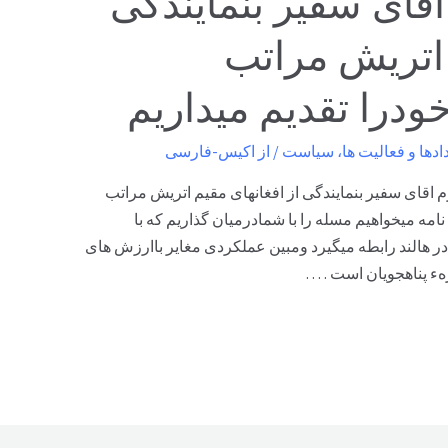
قای سفیر بنمایندگی
 اتریش مراتب
درا تقدیم میداریم
ادها و فعالیت ها
،
سیاست
/ از
اکیس-فارسی
22.01. جلالتماب محترم اقای سفیر بنمایندگی از افغانهای مقیم اتریش مراتب
امه میخواهیم مسله را با شمادرمیان گذاریم که با
در هالند رابطه میگیرد ومبین عملکردی مغایر باارزش های
هء پناهجويان است . …