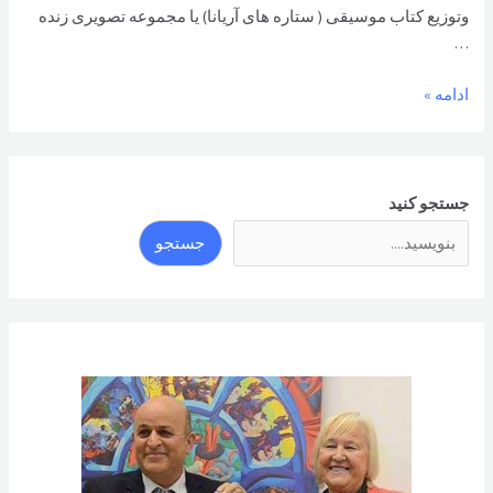
وتوزيع کتاب موسيقی ( ستاره های آريانا) يا مجموعه تصويری زنده
…
جشنوارهء
ادامه »
فرهنگی
گشايش
کتاب
ستاره
جستجو کنید
های
جستجو
آريانا