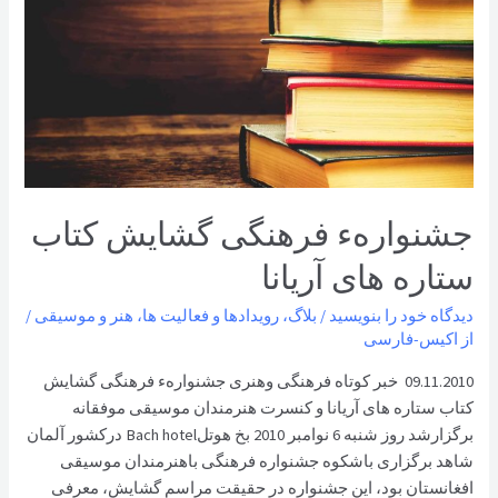
جشنوارهء فرهنگی گشايش کتاب
ستاره های آريانا
دیدگاه‌ خود را بنویسید
/
بلاگ
،
رویدادها و فعالیت ها
،
هنر و موسیقی
/
از
اکیس-فارسی
09.11.2010 خبر کوتاه فرهنگی وهنری جشنوارهء فرهنگی گشايش
کتاب ستاره های آريانا و کنسرت هنرمندان موسيقی موفقانه
برگزارشد روز شنبه 6 نوامبر 2010 بخ هوتلBach hotel درکشور آلمان
شاهد برگزاری باشکوه جشنواره فرهنگی باهنرمندان موسيقی
افغانستان بود، اين جشنواره در حقيقت مراسم گشايش، معرفی