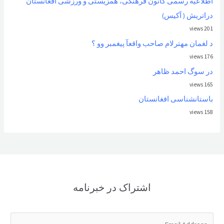
اطلاعیه رسمی کانون فرهنگی، همزیستی و ورزشی افغانستان
دراتریش ( آکیس)
201 views
د لغمان مهترلام صاحب واقعآ پیغمبر وو ؟
176 views
در سوگ احمد ظاهر
165 views
باستانشناسی افغانستان
158 views
اشتراک در خبرنامه
E