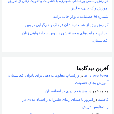
گزارش رسمی ورکشاپ «مبارزه با خشونت و تقویت زنان از طریق
آموزش و کاریابی» – لینز
شماره 76 فصلنامه بانو از چاپ برامد
گزارش ویژه از شب درخشان فرهنگ و هم‌گرایی در وین
به پاسِ حمایت‌های پیوستهٔ شهردار وین از دادخواهی زنان
افغانستان،
آخرین دیدگاه‌ها
zimerovertover
در
ورکشاپ معلومات دهی برای بانوان افغانستان،
آموزش بجای خشونت
محمد عمر
در
پیشینه چادری در افغانستان
فاطمه
در
امروز با صدای زیبای طنین‌انداز استاد مددی در
رات‌هاوس اتریش