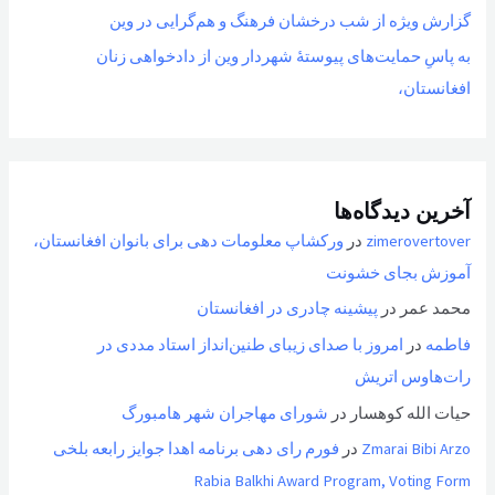
گزارش ویژه از شب درخشان فرهنگ و هم‌گرایی در وین
به پاسِ حمایت‌های پیوستهٔ شهردار وین از دادخواهی زنان
افغانستان،
آخرین دیدگاه‌ها
zimerovertover
در
ورکشاپ معلومات دهی برای بانوان افغانستان،
آموزش بجای خشونت
محمد عمر
در
پیشینه چادری در افغانستان
فاطمه
در
امروز با صدای زیبای طنین‌انداز استاد مددی در
رات‌هاوس اتریش
حیات الله کوهسار
در
شورای مهاجران شهر هامبورگ
Zmarai Bibi Arzo
در
فورم رای دهی برنامه اهدا جوایز رابعه بلخی
Rabia Balkhi Award Program, Voting Form