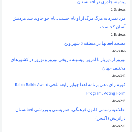
پیشینه چادری در افغانستان
1.6k views
مرد نمیرد به مرگ مرگ از او نام جست ـ نام چو جاوید شد مردنش
آسان کجاست
1.1k views
مسجد افغانها در منطقه 5 شهر وین
366 views
نوروز از ديرباز تا امروز- پیشینه تاریخی نوروز و نوروز در کشورهای
مختلف جهان
341 views
فورم رای دهی برنامه اهدا جوایز رابعه بلخی Rabia Balkhi Award
Program, Voting Form
248 views
اطلاعیه رسمی کانون فرهنگی، همزیستی و ورزشی افغانستان
دراتریش ( آکیس)
201 views