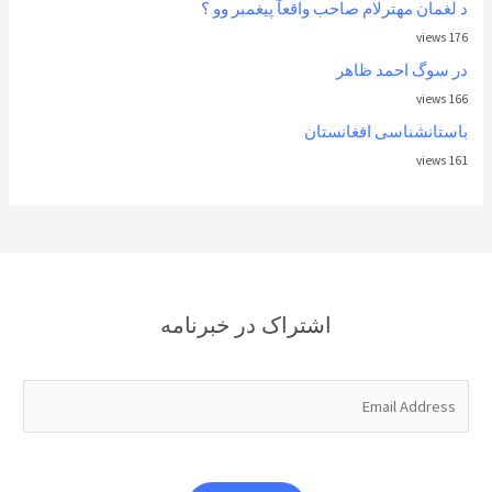
د لغمان مهترلام صاحب واقعآ پیغمبر وو ؟
176 views
در سوگ احمد ظاهر
166 views
باستانشناسی افغانستان
161 views
اشتراک در خبرنامه
E
m
a
i