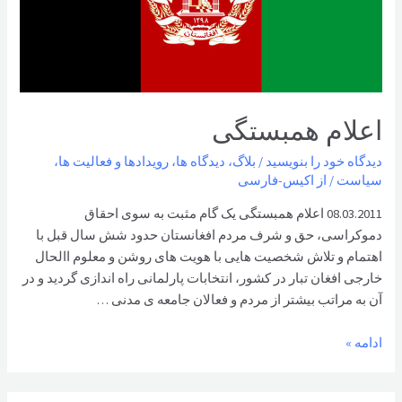
اعلام همبستگی
دیدگاه‌ خود را بنویسید
/
بلاگ
،
دیدگاه ها
،
رویدادها و فعالیت ها
،
سیاست
/ از
اکیس-فارسی
08.03.2011 اعلام همبستگی یک گام مثبت به سوی احقاق
دموکراسی، حق و شرف مردم افغانستان حدود شش سال قبل با
اهتمام و تلاش شخصیت هایی با هویت های روشن و معلوم االحال
خارجی افغان تبار در کشور، انتخابات پارلمانی راه اندازی گردید و در
آن به مراتب بیشتر از مردم و فعالان جامعه ی مدنی …
اعلام
ادامه »
همبستگی