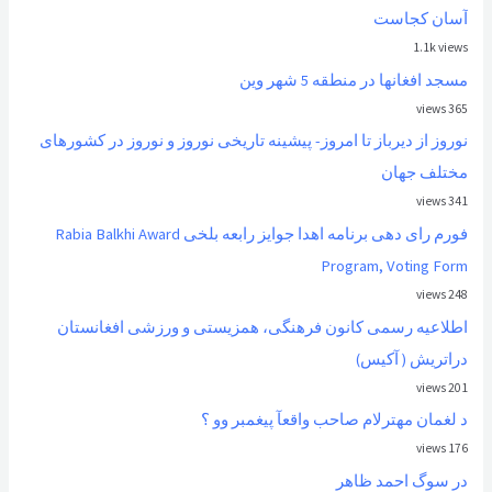
آسان کجاست
1.1k views
مسجد افغانها در منطقه 5 شهر وین
365 views
نوروز از ديرباز تا امروز- پیشینه تاریخی نوروز و نوروز در کشورهای
مختلف جهان
341 views
فورم رای دهی برنامه اهدا جوایز رابعه بلخی Rabia Balkhi Award
Program, Voting Form
248 views
اطلاعیه رسمی کانون فرهنگی، همزیستی و ورزشی افغانستان
دراتریش ( آکیس)
201 views
د لغمان مهترلام صاحب واقعآ پیغمبر وو ؟
176 views
در سوگ احمد ظاهر