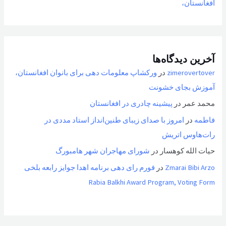
افغانستان،
آخرین دیدگاه‌ها
zimerovertover
در
ورکشاپ معلومات دهی برای بانوان افغانستان،
آموزش بجای خشونت
محمد عمر
در
پیشینه چادری در افغانستان
فاطمه
در
امروز با صدای زیبای طنین‌انداز استاد مددی در
رات‌هاوس اتریش
حیات الله کوهسار
در
شورای مهاجران شهر هامبورگ
Zmarai Bibi Arzo
در
فورم رای دهی برنامه اهدا جوایز رابعه بلخی
Rabia Balkhi Award Program, Voting Form