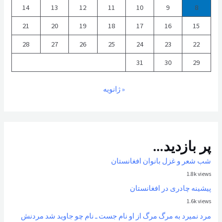
14
13
12
11
10
9
8
21
20
19
18
17
16
15
28
27
26
25
24
23
22
31
30
29
« ژانویه
پر بازدید...
شب شعر و غزل بانوان افغانستان
1.8k views
پیشینه چادری در افغانستان
1.6k views
مرد نمیرد به مرگ مرگ از او نام جست ـ نام چو جاوید شد مردنش