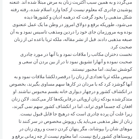
می‌گردد و به همين سبب اکثريت زنان به مرض مبتلا شده اند. عنعنه
پوشيدن چادری که معلوم نيست از کجا وارد اسلام شده، رفته رفته
شکل مذهبى را بخود گرفت که درهمه اديان و کشورها ديده
می‌شود، طوريکه برقع و دولاق امروز در وطن ما يک عمل عنعنوى
بوده وبه مرورزمان جاى خود را دردين ومذهب تاسيس نمود و به آن
صبغه مذهبى دادند. قبل از نشر مقاله، ملکه ثريا باعده ئى از زنان
صحبت کرد.
نخست دختران مکاتب را ملاقات نمود و با آنها در مورد چادرى
صحبت نموده و آنهارا تشويق نمود تا در از بين بردن آن سعى و
کوشش نمايند، اما مجبور نيستند.
سپس ملکه ثریا تعدادى از زنان را درقصردلکشا ملاقات نمود و به
آنها گوشزد کرد که با مردان در کارها سهم مساوى بگيرند، بخصوص
در انکشاف کشور و درچهار ديوارى خانه بقسم محبوس نباشند. او
متذکرشده بودکه زنان اروپائى درفابريکه‌ها کار می‌کنند، لاکن زنان
افغان که جسماً قوى تراند، اما در انکشاف کشور سهم نمى گيرند،
زيرا علت آن پرده چادرى است که درهيچ جا قابل قبول نيست.
زنان از نظر مذهبى می‌بايد يک روپوش مخصوص در سر کنند تا
موهاى شان را بپوشاند، مگر پنهان کردن دست و روى زنان در
روستاهاى کشور رايج نيست، اما معلوم نيست از چه زمانى برقع و