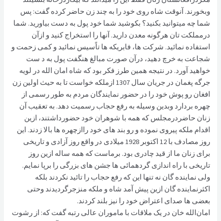
وبخورند. آنوقت شاه روی خود را به چند زن حاضر کرده گفت: پس
شما چه میتوانید بکنید؟ بکوشید شما خود پول به دست بیاورید. شما
درمملکت تان هرگونه معدن دارید. آنها را استخراج کنید و ازآن
استفاده نمائید. شرکت ها، فابریکه ها تاًسیس نمائید و کمی زحمت و
شجاعت به خرچ دهید، درآن صورت مبالغ هنگفت پول به د ست
خواهید آورد. در نتیجه همین طرز فکر بود که شاه امان الله در لویه
جرگه پغمان در جریان سال 1307 ازملکه خواست تا به حیث اولین زن
افغان رو پوش خود را در حضور نمایندگان مردم به طور رسمی از
چهره بردارد وبدین وسیله به رفع حجاب رسمیت دهد. به تعقیب آن
زنان حاضردرمجلس که همه با شوهران خود حضورداشتند، ازین
اقدام ملکه پیروی نموده و رو بند های خود راازچهره ها بالا زدند. این
روز مصادف با 12 اکتوبر 1928 میلادی در واقع روز آزادی و تاریخی
برای زنان ما از قید چادری بود. برماست که همه ساله ازین روز
تاریخی با راه اندازی گردهمائی ها جشن های بزرگی را برپا نمایم.
ولی نماینده گان نه تنها این که رفع حجاب را تائید نکردند بلکه
اکثرنماینده گان ازین پیش آمد شاه و ملکه منزجرگردیدند وحتی
بعضی ها صدای اعتراض خود را نیز بلند کردند.
امان‌الله خان در یک ملاقات با ماموران عالی رتبه گفت که: از رشوت