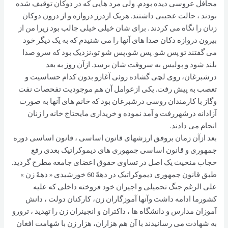
محافل عروسی دیده بودم. ولی مرد هایی که در دوکان توقیف شده
بودند ، حالت عجیبی داشتند. هریک ازدرز دروازه و از درون دوکان
زنان را نگاه می کردند . برای شان خیلی خیلی جالب بود زیرا من از
بیرون دروازه دکان صدا های آنها را می شنیدم که به یک دیگر خود
می گفتند تو پس شو. پس شو،پس شو تو،نزدیک بود که سرو صدا
بلند شود و پولیس به سروقت شان برسد. ازآن روز به بعد
درشبرغان، روی لچی گشاده روئی آغازو بدون کدام حساسیت و
تعصب به پیش رفت. یکی ازعوامل آن هم موجودیت تفحصات نفت
وگاز با کارمندان روسی درشبرغان بود که خانم های آنها به صورت
آزادانه درشهررفت و آمد نموده و خریداری مایحتاج خانه را زنان
انجام می دادند.
بعد ازآن زمان بروفق ارزشهای قانون اساسی ، قانون اساسی دوره
جمهوری و قانون اساسی جمهوری های دیموکراتیک بعدی رفع
حجاب منحیث یک اصل در تساوی حقوق اعضای جامعه مطرح گردید.
طبق قانون جمهوری دیموکراتیک در دههً 60 خورشیدی « دههً زن »
علی الرغم جنگ تحمیلی و اجیران خود فروخته داخلی که علیه
کشورما ادامه داشت وآنها آموزگاران زن، کارکنان دولت ، دانش
آموزان مدارس و دانشگاه ها ، داکتران و انجینران زن را تهدید ، ترورو
به شهادت می رسانیدند با آن هم هزاران، هزار زن با شهامت افغان