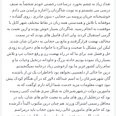
تعداد زیاد به چشم نخورد. درساعت رخصتی خودم شخصاً به صنف
درسی می نشستم و به نوبت شاگردان را اجازه برآمدن می دادم .
خوشبختانه جریان پروسه بی حجابی « بدون چادری ، روی گشاده »
موفقانه با تلاش و همدستی همه زنان در نقاط مختلف شهر کابل با
موفقیت به انجام رسید. شاگردان بسیار خوش بودند و ازین نعمت به
گرمی استقبال کردند. ولی اندک فامیل های بودند که در سمت
مخالف نهضت قرارگرفتند و مانع بی حجابی به دختران شان شدند.
لیکن این مشکل با صحبت و مذاکره با خانواده های دختران به زودی
حل و فصل شد. برای ما که در راه نهضت زن و رفع حجاب تپ و تلاش
بسیار زیاد نموده بودیم حادثه بزرگ و جاودانه درتخیل وحیات ما و
تمام زنان کشورعزیز ما بود ازخوشی زیاد درجامه نمیگنجیدیم.
درین جا خالی از دلچسپی نخواهد بود تاخاطرات یک تن از باشنده
گان شهرشبرغان را به اسم عبدالله دلاور که در آن هنگام کودک بیش
نبود جهت معلومات مزید خدمت شما ارائه دارم. اوگفت که به
مامورین دولت درشهرشبرغان به شکل سری هدایت کتبی رسیده
بود که درتجلیل از روز های ملی به معیت خانم های شان، باید در
محافل رسمی اشتراک ورزند. هم چنان درین مکتوب اکیداً ذکرشده
بود که خانم های مامورین عالی رتبه بدون حجاب باید درمراسم
رسمی اشتراک ورزند. عده یی از مامورین این ولا از شنیدن چنین