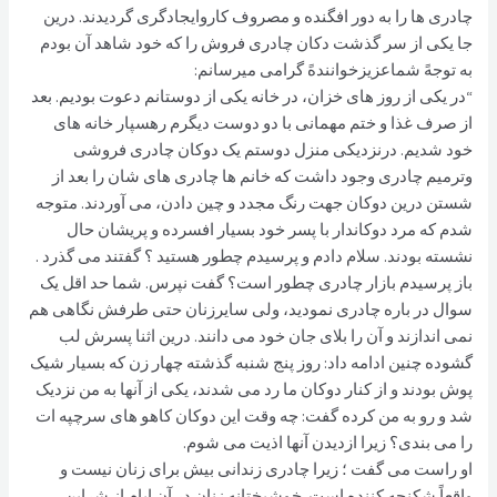
چادری ها را به دور افگنده و مصروف کاروایجادگری گردیدند. درین
جا یکی از سر گذشت دکان چادری فروش را که خود شاهد آن بودم
به توجهً شماعزیزخوانندهً گرامی میرسانم:
“در یکی از روز های خزان، در خانه یکی از دوستانم دعوت بودیم. بعد
از صرف غذا و ختم مهمانی با دو دوست دیگرم رهسپار خانه های
خود شدیم. درنزدیکی منزل دوستم یک دوکان چادری فروشی
وترمیم چادری وجود داشت که خانم ها چادری های شان را بعد از
شستن درین دوکان جهت رنگ مجدد و چین دادن، می آوردند. متوجه
شدم که مرد دوکاندار با پسر خود بسیار افسرده و پریشان حال
نشسته بودند. سلام دادم و پرسیدم چطور هستید ؟ گفتند می گذرد .
باز پرسیدم بازار چادری چطور است؟ گفت نپرس. شما حد اقل یک
سوال در باره چادری نمودید، ولی سایرزنان حتی طرفش نگاهی هم
نمی اندازند و آن را بلای جان خود می دانند. درین اثنا پسرش لب
گشوده چنین ادامه داد: روز پنج شنبه گذشته چهار زن که بسیار شیک
پوش بودند و از کنار دوکان ما رد می شدند، یکی از آنها به من نزدیک
شد و رو به من کرده گفت: چه وقت این دوکان کاهو های سرچپه ات
را می بندی؟ زیرا ازدیدن آنها اذیت می شوم.
او راست می گفت ؛ زیرا چادری زندانی بیش برای زنان نیست و
واقعاً شکنجه کننده است. خوشبختانه زنان در آن ایام از شراین