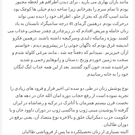
مانند باران بهاری می بارید ، برای دیدن اطرافم هر لحظه مجبور
بودم تا تمام سرم را بچرخانم. زیرا ساحه دیدم خیلی ها کوچک بود.
مانند اسپ گادی که بجز از جلو ، اطراف خود را دیده نمی تواند
درحرکت بودم. درهمین گرمای 45 درجه سانتیگراد تابستان به یاد
زنان حامله و مریض افتادم که در زیرچادری چقدر سختی وعذاب می
کشند. بویژه زمانیکه دلبدی وسرگیچه داشته باشند. درهمین فکرو
اندیشه غرق بودم که ناگهان جوئی را در پیشرویم دیدم ، خواستم
ازآن خیزبزنم . نمیدانم که دفعتاً چه شد ، مانند مرغی کلوله شدم و
سخت به زمین خوردم وزنخ ،دستان و زانوهایم زخمی و شدید
خراشیده شده، خون آلود گشتند. بعد از این همه عذاب لنگ لنگان
خود را به خانه رسانیدم.
نوع پوشش زنان در طی دو سده ئی اخیر فراز و فرود های زیادی را
تجربه نموده است از رفع حجاب دوره امان الله خان در دهه های
نخست قرن بیستم همزمان با آتاترک در ترکیه و رضاشاه در ایران
گرفته تا پوشیدن مینی ژوپ و ماکسی ژوپ در دوران داوود خان و یا
حکومت حزب دمکراتیک خلق و بالاخره نوع متضاد آن، یعنی برقع در
دوران طالبان .
البته‌ بسياری از زنان‌ تحصيلكرده‌ ما‌ پس‌ از فروپاشی طالبان‌