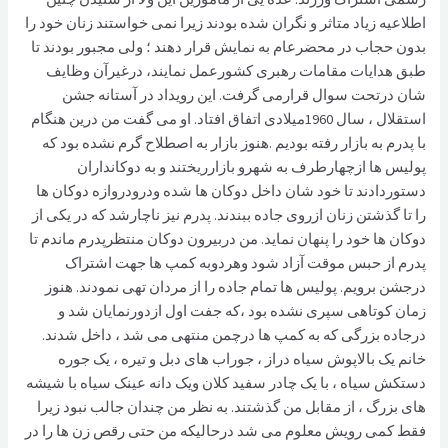
اطلاعیه زیاد متاثر و نگران شده بودند زیرا نمی خواستند زنان خود را
بدون حجاب در محضرعام به نمایش قرار دهند ؛ ولی مجبور بودند تا
طبق هدایات مقامات رهبری کشورعمل نمایند، درغیرآن وظایف
شان درتحت سوال قرارمی گرفت. این رویداد در آستانه جشن
استقلال ، سال 1960میلادی اتفاق افتاد. او می گفت من درین هنگام
با پدرم به بازار رفته بودیم .هنوز بازار به اصطلاح گرم نشده بود که
پولیس ها ازچهارطرف به شهرو بازارریختند و به دوکانداران
دستوردادند تا خود شان داخل دوکان ها شده ودرودروازه دوکان ها
را تا گذشتن زنان ازروی جاده ببندند. پدرم نیز ناچارشد که در یکی از
دوکان ها خود را پنهان نماید. من دربیرون دوکان منتظرپدرم ماندم تا
پدرم از حبس موقت آزاد شود وهردوبه کمپ ها جهت اشتراک
درجشن برویم. پولیس ها تمام جاده را از مردان تهی نمودند. هنوز
زمان کوتاهی سپری نشده بود ،که جفت اول ازدورنمایان شد و
درجاده بزرگی که به کمپ ها درچمن منتهی می شد ، داخل شدند.
خانم یک بالاپوش سیاه دراز ، جوراب های دبل و تیره ، یک جوره
دستکش سیاه ، با یک چادر سفید کلان ویک دانه عینک سیاه با شیشه
های بزرگ ، از مقابل من گذشتند. به نظر من چندان جالب نبود زیرا
فقط کمی رویش معلوم می شد درحالیکه من حتی رقص زن ها را در