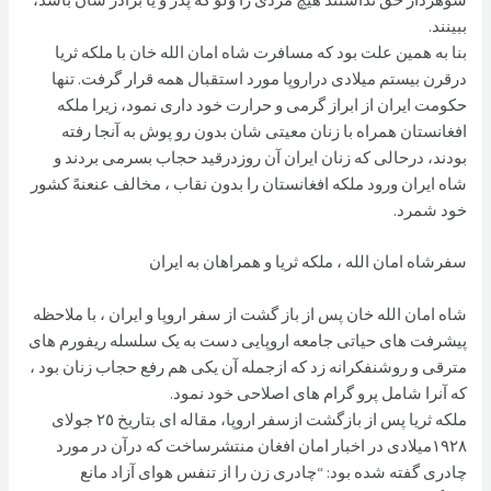
شوهردار حق نداشتند هیچ مردی را ولو که پدر و یا برادر شان باشد،
ببینند.
بنا به همین علت بود که مسافرت شاه امان الله خان با ملکه ثریا
درقرن بیستم میلادی دراروپا مورد استقبال همه قرار گرفت. تنها
حکومت ایران از ابراز گرمی و حرارت خود داری نمود، زیرا ملکه
افغانستان همراه با زنان معیتی شان بدون رو پوش به آنجا رفته
بودند، درحالی که زنان ایران آن روزدرقید حجاب بسرمی بردند و
شاه ایران ورود ملکه افغانستان را بدون نقاب ، مخالف عنعنهً کشور
خود شمرد.
سفرشاه امان الله ، ملکه ثریا و همراهان به ایران
شاه امان الله خان پس از باز گشت از سفر اروپا و ایران ، با ملاحظه
پیشرفت های حیاتی جامعه اروپایی دست به یک سلسله ریفورم های
مترقی و روشنفکرانه زد که ازجمله آن یکی هم رفع حجاب زنان بود ،
که آنرا شامل پرو گرام های اصلاحی خود نمود.
ملکه ثريا پس از بازگشت ازسفر اروپا، مقاله اى بتاريخ ٢٥ جولاى
۱۹۲۸میلادی در اخبار امان افغان منتشرساخت که درآن در مورد
چادرى گفته شده بود: “چادرى زن را از تنفس هواى آزاد مانع