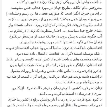
چنانچه جواهر لعل نيرو يکی از بنيان گذارن هند نوين در کتاب
معروفش بنام “نگاهی بتاريخ جهان در مورد حجاب چنين مينويسد
برای من حيرت انگيز است که هنوزهم بعضی ها اين رسم وحشيانه را
می پذيرند وبدان عمل ميکنند”( اشاره وی از برقع وچادری است) به
ادامه ميگويد: هروقت فکر ميکنم که زنان در پرده حجاب هستند واز
دنيای خارج جدا ميباشند، بی اختيار منظرهء يک زندان در نظرم می
آيد، چگونه ملتی به پيش برود، در حاليکه نيمی از مردمش دريکنوع
زندان مخفی نگهداشته شوند”. در مورد پيشينه ء چادری در
افغانستان بایدگفت: چادری اساسا ًلباس ويا حجاب افغانستان نبوده
، بلکه بوسیله استیلاءگران به افغانستان انتقال داده شده بود.
چنانچه مجسمه های دریافت شده از کندز، هده، کاپیسا و سایر نقاط
افغانستان نمایانگر حضور زن در اجتماع بوده که هرکدام آنها بدون
چادرو چادری، ولی با لباس های مفشن و همراه با زیورات مقبول
تراشیده شده بودند. هم چنان دریافت زیورات گران قیمت از طلا تپه
جوزجان گواه برین حقیقت است.
زنان ده و قریه کشورما درهر زمان و درهر حالت صرف از یک رو
سری « چادرساده» استفاده کرده و می کنند.
تا کنون هیچ فردی در باره زمان آغاز پوشش برقع درکشور ما چیزی
نمی داند ، بعضی ها انتقال این رسم و رواج ناپسند را به لشکر کشی