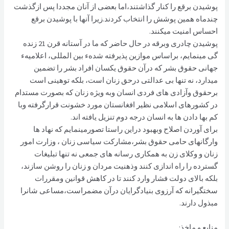
پوشيدن‌ برقع‌ را كنار گذاشتند،اما بعضی از آنان‌ مجددا پس‌ ازگذشت‌
چندماه‌ همين‌ پوشش‌ را انتخاب‌ كردند.زیرا آنها با پوشیدن برقع‌
احساس‌ امنيت‌ ميكنند.
پوشيدن چادری وبرقه در حال حاضر که ما در آستانه قرن 21 زنده
گی مينمايم، براساس موازين پذيرفته شدهء بين المللی، اعلاميهء
جهانی حقوق بشر که درآن حقوق يکسان افراد بشر را تضمين
ميدارد، نه تنها بی عدالتی درحق زنان است، بلکه توهينی است
برحقوق وآزادی های فردی انسان وبه ويژه زنان که بصورت مستدام
در کشورهای اسلامی نظير افغانستان مورد خشونت قرارگرفته وبا
کم بها دادن ها به انسان درجه دوم تنزيل يافته اند.
برای آوردن اصلاح وبهبود دراين راستا تصورمینمایم که نهاد ها
وارگانهای حامی حقوق بشر،مشارکت سیاسی زنان ، وزارت امور
زنان و وکلای زن به همکاری رسانه های جمعی نه تنها تبليغات
گسترده را راه اندازی کنند وذهنيت مردان و زنان را روشن سازند،
بلکه بالای دولت فشار وارد کنند تا در کاهش قوانين ومقررات
سختگيرانه که آرزوی بنيادگرايان درآن مضمراست،مساعی شانرا
مبذول دارند.
منابع و ماخذ: