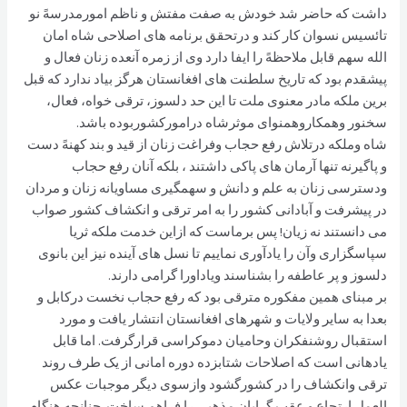
داشت که حاضر شد خودش به صفت مفتش و ناظم امورمدرسهً نو
تائسیس نسوان کار کند و درتحقق برنامه های اصلاحی شاه امان
الله سهم قابل ملاحظهً را ایفا دارد وی از زمره آنعده زنان فعال و
پیشقدم بود که تاریخ سلطنت های افغانستان هرگز بیاد ندارد که قبل
برین ملکه مادر معنوی ملت تا این حد دلسوز، ترقی خواه، فعال،
سخنور وهمکاروهمنوای موثرشاه درامورکشوربوده باشد.
شاه وملکه درتلاش رفع حجاب وفراغت زنان از قید و بند کهنهً دست
و پاگیرنه تنها آرمان های پاکی داشتند ، بلکه آنان رفع حجاب
ودسترسی زنان به علم و دانش و سهمگیری مساویانه زنان و مردان
در پیشرفت و آبادانی کشور را به امر ترقی و انکشاف کشور صواب
می دانستند نه زیان! پس برماست که ازاین خدمت ملکه ثریا
سپاسگزاری وآن را یادآوری نماییم تا نسل های آینده نیز این بانوی
دلسوز و پر عاطفه را بشناسند ویاداورا گرامی دارند.
بر مبنای همین مفکوره مترقی بود که رفع حجاب نخست درکابل و
بعدا به سایر ولایات و شهرهای افغانستان انتشار یافت و مورد
استقبال روشنفکران وحامیان دموکراسی قرارگرفت. اما قابل
یادهانی است که اصلاحات شتابزده دوره امانی از یک طرف روند
ترقی وانکشاف را در کشورگشود وازسوی دیگر موجبات عکس
العمل ارتجاع و عقب گرایان مذهبی را فراهم ساخت. چنانچه هنگام