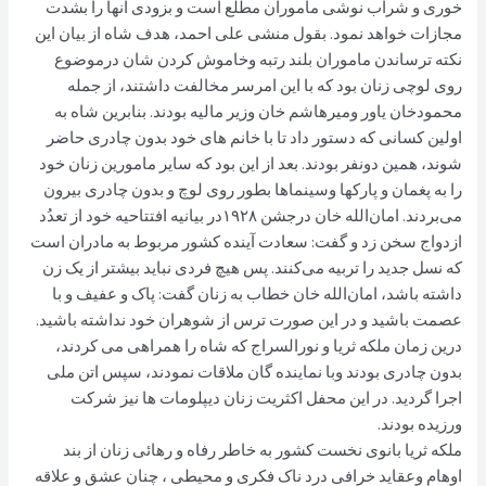
خوری و شراب نوشی ماموران مطلع است و بزودی آنها را بشدت
مجازات خواهد نمود. بقول منشی علی احمد، هدف شاه از بیان این
نکته ترساندن ماموران بلند رتبه وخاموش کردن شان درموضوع
روی لوچی زنان بود که با این امرسر مخالفت داشتند، از جمله
محمودخان یاور ومیرهاشم خان وزیر مالیه بودند. بنابرین شاه به
اولین کسانی که دستور داد تا با خانم های خود بدون چادری حاضر
شوند، همین دونفر بودند. بعد از این بود که سایر مامورین زنان خود
را به پغمان و پارکها وسینما‌ها بطور روی لوچ و بدون چادری بیرون
می‌بردند. امان‌الله خان درجشن ١٩٢٨در بيانيه افتتاحيه خود از تعدُد
ازدواج سخن زد و گفت: سعادت آينده کشور مربوط به مادران است
که نسل جديد را تربيه می‌کنند. پس هيچ فردى نبايد بيشتر از يک زن
داشته باشد، امان‌الله خان خطاب به زنان گفت: پاک و عفيف و با
عصمت باشيد و در اين صورت ترس از شوهران خود نداشته باشيد.
درین زمان ملکه ثريا و نورالسراج که شاه را همراهی می کردند،
بدون چادرى بودند وبا نماينده گان ملاقات نمودند، سپس اتن ملى
اجرا گرديد. در اين محفل اکثريت زنان ديپلومات ها نیز شرکت
ورزيده بودند.
ملکه ثریا بانوی نخست کشور به خاطر رفاه و رهائی زنان از بند
اوهام وعقاید خرافی درد ناک فکری و محیطی ، چنان عشق و علاقه