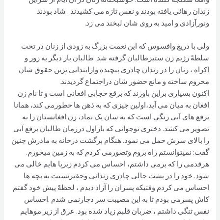
زندان رهائی یافته بودند و نفس تازه می کشیدند . شاد بودند
ونورآزادی و امید به روی شان لبخند می زد.
ولی با دریغ وافسوس که این نعمت بزرگ به زودی از زنان در تحت
سلطهً رژیم زن ستیزطالبان گرفته شد. طالبان بار دیگر به زور و
اکراه ، زنان را در زندان چادری پیچیده وازابتدایی ترین حقوق شان
محروم ساخته و مانع حضور شان دراجتماع گردیدند.
اکنون بسیاری براین باورند که برقع حجابی افغانی است و تا نام زن
افغان به میان می آید،اولین چیزی که به ذهن ها خطورمی کند، همانا
برقع های آبی رنگی است که به سان یک نماد، زن افغانستان را به
تصویر می کشد. دختری نوجوانی که باراول درزمان طالبان برقع آبی
را بالای سرش حمل می نمود. هنگام برگشت درخانه به مادرش چنین
گفت: نمیتوانستم راه بروم وتصورمی کردم که به زمین میخورم.
هرقدمی را که برمی داشتم، احساس می کردم زیرپا هایم خالی می
شود. خود را در پشت جالی چادری زندانی وحقیرنسبت به بچه ها
احساس می کردم وقتیکه پسران را آزاد دیدم ، لحظهً پیش خود گفتم
کاش پسرمی بودم تا به این مصیبت سر دچارنمی شدم .احساس
نفس تنگی داشتم ، ضربان قلبم زیاد شده بود. عرق از زیر موهایم