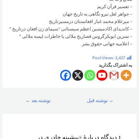
– تفسیر قرآن کریم
– جواهر لعل نیرو نگاهی به تاریخ جهان
– میرغلام محمد غبار افغانستان درمسیرتاریخ
– کاندیدای اکادمیسین اعظم سیستانی “سیمای زن افغان درتاریخ ”
– نسرین ابوبکرگروس قصاریخ ملالی یا خاطرات لیسه ملالی ”
– اعلامیه جهانی حقوق بشر
Post Views:
3,427
به اشتراک بگذارید
راهبری
→
نوشته قبل
نوشته بعد
←
نوشته
1 دیدگاه دربارهٔ «پیشینه چادری در