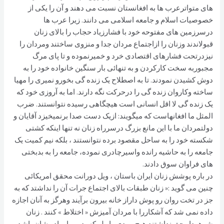
های متواترعرب ها به افغانستان نسبت می دهند و آن را یکی از
خصوصیات اسلام و جامعه اسلامی می دانند. زیرا عرب ها
درسرزمین های مفتوحه خود با فشارزیاد حجاب را بالای زنان
قبولاندند وزنان را ازاجتماع مردان جدا و منزوی ساختند ومردان را
نیزدرتحت فشارهای اقتصادی خرد و خمیرنموده و تا پای مرگ
مجبوربه سخت کارکردن و به تنهائی بار سنگین خانواده خود را به
دوش کشیدن نمودند. تا به اصطلاح یک زنده گی بخورو نمیری را مهیا
ساخته وکاروان زنده گی را درحرکت نگه دارند. اما به آروزی خود که
یک زنده گی لا اقل انسانی است هیچگاهی رسیده نتوانستند. ضرب
المثل ما افغانهاست که میگویند: ازیک دست صدا برنمیخیزد آقایان و
دولتمردان ما با این مانع بزرگ درسرراه زنان نه تنها اینکه کشتی
شکسته خود را به ساحل مقصود برده نتوانستند ، بلکه نیم کمیت یک
جامعه را به حاشیه رانده واسیرچادری نموده، جامعه را به بدبختی
های فراوان سوق دادند.
در باره پوشش زنان ایران باستان ، ویل دورانت محقق امریکائی
چنین می گوید :« زنان طبقات بالای اجتماع جرات آن را نداشتد که به
جز در تخت روان رو پوش داراز خانه بیرون برآیند وهرگز به آنان اجازه
داده نمی شد که آشکاررا با مردان آمیزش « اختلاط » کنند . زنان