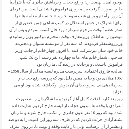
بوجود آمدن نهضت زن و رفع حجاب و برداشتن چادری که با شرایط
خاص صورت گرفت برایم روزی فراموش ناشدنی است. من فردای
آن روز برآمدم و برای شب سوم اجازه 10 خانم « از معلمه ها » را
برای اشتراک در جشن استقلال در کمپ شاهی چمن حضوری از
صدراعظم آنوقت مرحوم سردارداوود خان کسب نمودم و پس ازآن
موضوع را به اطلاع وزیرمعارف وقت، محترم دوکتور پوپل رسانیدم.
وزیرروشنفکر فرمودند که: سه نفر از موسسه نسوان و محترمه
خانم خود شان نیزشرکت کنند. با افزون چهار خانم از جانب وزیر
صاحب ، شمار خانم های ما به چهارده نفر رسید. این یک شب
فراموش ناشدنی و پرحادثه در زنده گی ما زنان بود.
صالحه فاروق اعتمادی سرپرست مدیره لیسه ملالی از سال 1958 –
1963 میلادی بود و بنا به همین دلیل بود که پروسه رفع حجاب و
سازماندهی بی سر و صدای آن بدوش اوگذاشته شده بود. او می
افزاید:
روز بعد کار، با دقت کامل آغاز گردید و ما شاگردان را به صورت
انفرادی با وقفه ها ، بدون حجاب از لیسه خارج کردیم. هدایت داده
شده بود که روز 10 نفر بدون چادری از مکتب خارج شوند و ما زنان
تشنه آزادی جرئت کردیم که در ظرف سه روز این کمیت را به دو صد
و بیشتر از آن برسانیم. ولی با رعایت وقفه و نوبت تا، در روی سرک