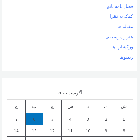
فصل نامه بانو
کمک به فقرا
مقاله ها
هنر و موسیقی
ورکشاپ ها
ویدیوها
آگوست 2026
ش
ی
د
س
چ
پ
ج
7
6
5
4
3
2
1
14
13
12
11
10
9
8