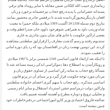
زمامداری حبیب الله کلکانی ضمن مقابله با سایر رویداد های ترقی
پسندانه عصرامانی با پدیده رفع حجاب نیزخصمانه برخورد و زنان
افغان باردیگرمجبورگردانیده شدند تا درقفس چادری محصور بمانند.
بتاریخ دوم سنبله 1338 24 اگست 1959 میلادی ملکه حمیرا به معیت
شاه وزینب داود به همراهی شوهرخود داوود خان صدراعظم وقت و
بعضی اراکین حکومت با خانم های شان بدون چادری به غازی
ستدیوم رفتند و رسم گذشت معارف را ازفرازلوژ سلطنتی مشاهده
کردند. این دومین نهضت زنان در افغانستان بود که رد پای دوره امانی
را تعقیب نمودند.
تا اینکه بعد ازانفاذ قانون اساسی 1343 شمسی برابر با 1967 میلادی
و رویکارآمدن به اصطلاح دههً دموکراسی اندکی زمینه مساعد شد تا
مسألهً رفع حجاب به مثابه رکن اساسی از تساوی حقوق زنان و
مردان مورد توجه حکومت قرار گیرد و بر مبنای آن در پرتو قانون
اساسی متذکره ، رفع حجاب با سهم گیری اعضای خانواده سلطنتی
واراکین دولت درمراسم جشن استرداد استقلال و سایر ایام رسمی
و تجلیلی ترویج و دوباره مطرح و آهسته آهسته تعمیم یافت.
صالحه فاروق اعتمادی وزیر کارو اموراجتماعی دردفترخاطرات خود
چنین نبشته است.