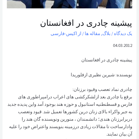
پیشینه چادری در افغانستان
یک دیدگاه
/
بلاگ
,
مقاله ها
/ از
اکیس-فارسی
04.03.2012
پیشینه چادری در افغانستان
نویسنده: شیرین نظیری ازفلوریدا
چادری نماد تعصب وقيود برزنان:
برقع یا چادری بعد ازلشکرکشی های اعراب درامپراطوری های
فارس و قسطنطنیه استانبول و حوزه هند بوجود آمد واین پدیده جدید
به جبر واکراء بالای زنان درین کشورها تعميل شد. قيود وتعصب
دربرابرزنان هندی؛ دانشمندان ، منورین ونویسنده گان هند را
وادارساخت تا مقالات زیادی درزمینه بنویسند واعتراض خود را علیه
آن بیان نمایند.