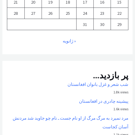
21
20
19
18
17
16
15
28
27
26
25
24
23
22
31
30
29
« ژانویه
پر بازدید...
شب شعر و غزل بانوان افغانستان
1.8k views
پیشینه چادری در افغانستان
1.6k views
مرد نمیرد به مرگ مرگ از او نام جست ـ نام چو جاوید شد مردنش
آسان کجاست
1.1k views