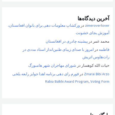
آخرین دیدگاه‌ها
zimerovertover
در
ورکشاپ معلومات دهی برای بانوان افغانستان،
آموزش بجای خشونت
محمد عمر
در
پیشینه چادری در افغانستان
فاطمه
در
امروز با صدای زیبای طنین‌انداز استاد مددی در
رات‌هاوس اتریش
حیات الله کوهسار
در
شورای مهاجران شهر هامبورگ
Zmarai Bibi Arzo
در
فورم رای دهی برنامه اهدا جوایز رابعه بلخی
Rabia Balkhi Award Program, Voting Form
بایگانی‌ها