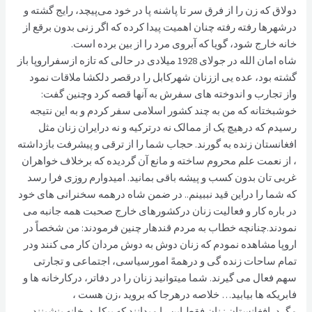
دولاق که زن را از فرق سر تا پاشنه پا در خود می‌پيچد، رايج گشته و
درشهرها رفته رفته چنان اهميت پيدا کرده که اگر زنى بدون برقع از
خانه خارج شود، گويا که آبروى مرد را از بين برده است.
شاه امان الله در جولای 1928 میلادی در حالی که تازه ازسفراروپا باز
گشته بود، عده یی اززنان شهرکابل را درقصر دلکشا ملاقات نمود
واز تجارب و اندوخته های سفرش به آنها قصه کرد وچنین گفت:
خوشبختانه که من به چند کشور اسلامی سفر کردم و به این نتیجه
رسیدم که درهیچ یک از ممالک نه درترکیه و نه درایران زنان مثل
افغانستان زنده به گورند. حجاب شما را از ترقی و پیشرفت بازداشته
، از نعمت علم محروم ساخته و مانع آن گردیده که برخلاف خواهران
غربی تان بدون کسب و پیشه باقی بمانید. امیدوارم روزی فرا رسد
که شما را دراین قید نببینم.. در ضمن شاه درهمه سخنرانی های خود
در باره کار و فعالیت زنان درکشورهای خارج صحبت همه جانبه می
نمودند.چنانچه خطاب به مردم قندهار چنین فرمودند: من شخصاً در
اروپا مشاهده نمودم که زنان دوش به دوش مردان کار می کنند ودر
تمام ساحات زنده گی و درهمهً امورسیاسی، اجتماعی و تجارتی
سهم فعال می گیرند. شما میتوانید زنان را در دفاتر، درکارخانه ها و
فابریکه ها بیابید… خلاصه درهرجا که بروید ،زن هست ،
مگردرافغانستان زنان فقط این را میدانند که بیکاردرخانه بنشینند