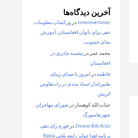
آخرین دیدگاه‌ها
zimerovertover
در
ورکشاپ معلومات
دهی برای بانوان افغانستان، آموزش
بجای خشونت
محمد عمر
در
پیشینه چادری در
افغانستان
فاطمه
در
امروز با صدای زیبای
طنین‌انداز استاد مددی در رات‌هاوس
اتریش
حیات الله کوهسار
در
شورای مهاجران
شهر هامبورگ
Zmarai Bibi Arzo
در
فورم رای دهی
برنامه اهدا جوایز رابعه بلخی Rabia