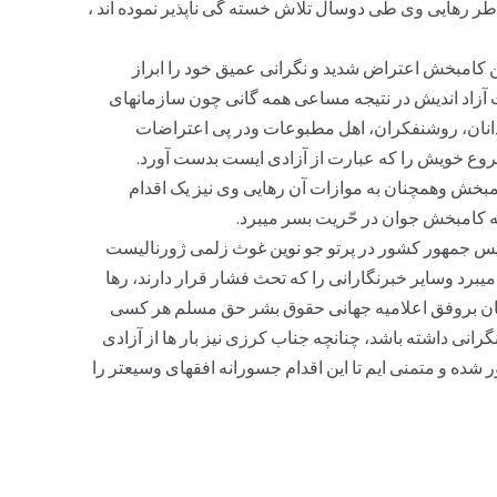
اطر رهايی وی طی دوسال تلاش خسته گی ناپذير نموده اند ،
تن کامبخش اعتراض شديد و نگرانی عميق خود را ابراز
آزاد انديش در نتيجه مساعی همه گانی چون سازمانهای
انان، روشنفکران، اهل مطبوعات ودر پی اعتراضات
ع خويش را که عبارت از آزادی ايست بدست آورد.
مبخش وهمچنان به موازات آن رهايی وی نيز يک اقدام
کامبخش جوان در حّريت بسر ميبرد.
يس جمهور کشور در پرتو جو نوين غوث زلمی ژورناليست
 ميبرد وساير خبرنگارانی را که تحث فشار قرار دارند، رها
و بيان بروفق اعلاميه جهانی حقوق بشر حق مسلم هر کسی
نگرانی داشته باشد، چنانچه جناب کرزی نيز بار ها از آزادی
 شده و متمنی ايم تا اين اقدام جسورانه افقهای وسيعتر را