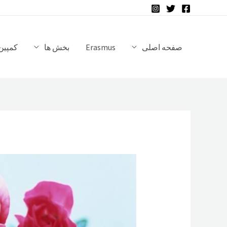
رش
ه
حتوا
صفحه اصلی
Erasmus
بخش ها
کمپین 