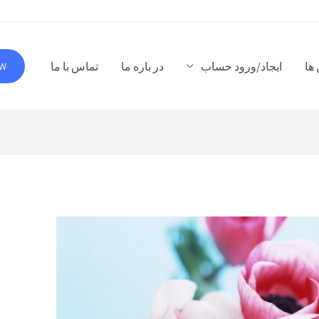
ها
ایجاد/ورود حساب
در باره ما
تماس با ما
OW