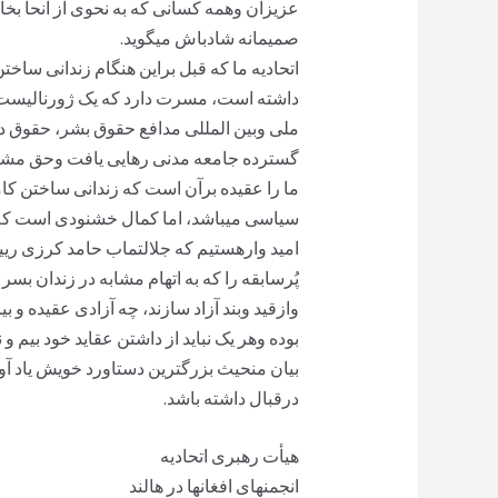
عزيزان وهمه کسانی که به نحوی از انحا بخ
صميمانه شادباش ميگويد.
اتحاديه ما که قبل براين هنگام زندانی ساخ
داشته است، مسرت دارد که يک ژورناليست 
ملی وبين المللی مدافع حقوق بشر، حقوق د
گسترده جامعه مدنی رهايی يافت وحق مشرو
ما را عقيده برآن است که زندانی ساختن کا
سياسی ميباشد، اما کمال خشنودی است که 
اميد وارهستيم که جلالتماب حامد کرزی ري
پُرسابقه را که به اتهام مشابه در زندان بسر
وازقيد وبند آزاد سازند، چه آزادی عقيده 
بوده وهر يک نبايد از داشتن عقايد خود بيم و 
بيان منحيث بزرگترين دستاورد خويش ياد آور
درقبال داشته باشد.
هيأت رهبری اتحاديه
انجمنهای افغانها در هالند