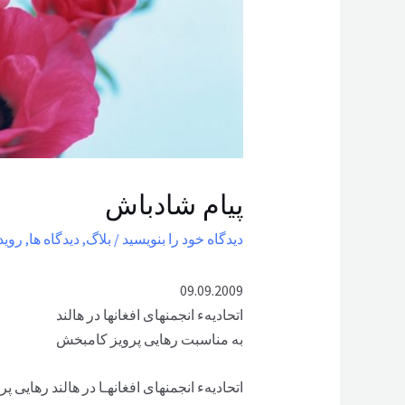
پيام شادباش
دیدگاه‌ خود را بنویسید
/
بلاگ
,
دیدگاه ها
,
روید
09.09.2009
اتحاديهء انجمنهای افغانها در هالند
به مناسبت رهايی پرويز کامبخش
اتحاديهء انجمنهای افغانهـا در هالند رهايی