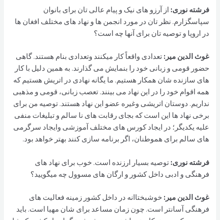
فرشته نوری:
از آرزو های نیک و پیام عالی تان برای بانوان
سپاسگزارم. نظر تان در مورد انجمن ها و نهاد های مختلف افغان ها
در اروپا و توصیه تان برای آنها چه است؟
غوث الدین مير:
تعدادی واقعاً کار میکنند وتعدادی بنام هستند. گاهی
حضور قومی و زبانی خود را بنمایش می گذارند. به همین دلیل با کار
های سازنده شان همکار هستیم. ما یگانه نهادی در اتریش هستیم که
همه اقوام خود را در این نهاد می بینند. تعصب زبانی، قومی و مذهبی
نداریم. دوستان اتریشی وغیره عضو این نهاد هستند. توصیه من برای
برخی نهاد ها این است که بجای رقابت های نا سالم و تبلیغات منفی
علیه یکدیگر؛ در ایجاد کورس های مختلف آموزشی و‌ایجاد سرگرمی
های سالم برای هموطنان، اگر برنامه سازی کنند بهتر خواهد بود.
فرشته نوری:
توصیه بسیار ارزنده است. خوب برای نهاد های
فرهنگی و ادبی داخل کشور و ارگان های مسوول چه میگویید؟
غوث الدین مير:
خوشبختاانه در داخل کشور زمینه فعالیت های
فرهنگی آسانتر است. چون زمان مساعد برای شان مهیا است. باید