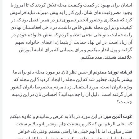
ایشان برای بهبود در کمیت وکیفیت مجله تلاش کردند که تا امروز با
وجود مصروفیت های شان، این کار را به پیش میبرند. نباید فراموش
کرد که همکاری وحضور انجینر تیموری نیز در همین فصل بود که در
کیفیت ودیز این مجله نقش خاص داشت. در داخل افغانستان نهادی
را به حمایت بانو علی نجفی تنظیم کردم که نقش خانواده خودم در
آن زیاد است. در این نهاد حمایت از یتیمان، اعضای خانواده سهم
گرفته و پول انداز میکنیم و برای یتیمانی که برای ادامه آموزش
علاقمند هستند، مدد میکنیم.
فرشته نوری:
ممنونم از حسن نظر تان. در مورد مجله بانو برای ما
بیشتر بگوئید. چطور شد که این مجله را ایجاد کردید؟ این مجله که
ویژه بانوان است، مورد استقبال زیاد مردم مخصوصا بانوان کشور
قرار گرفته است. دلیل آن را چه میدانید؟ احساس تان در این زمینه
چیست؟
غوث الدین مير:
در این مورد در بالا به عرض رسانیدم و علاوه میکنم
که : علی الرغم این که کار پرمشقت چاپ ونشر بانو بالایم سخت
فشار میاورد، اما با آنهم خیلی ها راضی هستم. وقتی یک خواهر
هموطن از این مجله استفاده میکند و چون شما رضا کارانه عضو