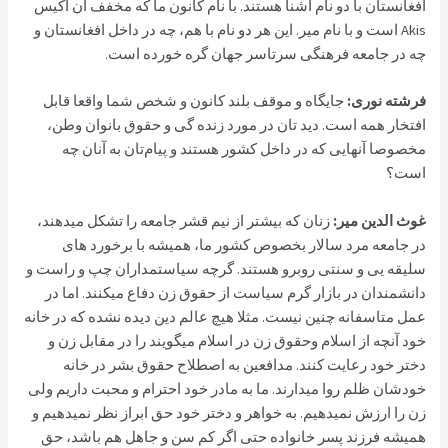
افغانستان با دو نام اشنا هستند. با نام کانون ما که مخفف آن اکیس
Akis است و با نام میر. این هر دو نام با هم، چه در داخل افغانستان و
چه در جامعه فرهنگی سرتاسر جهان گره خورده است.
فرشته نوری:
جایگاه و موقف بلند کانون و شخص شما واقعا قابل
افتخار همه است. دید تان در مورد زنده گی و حقوق بانوان وطن،
مخصوصا آنهایی که در داخل کشور هستند و پیام‌تان به آنان چه
است؟
غوث الدین مير:
زنان که بیشتر از نیم قشر جامعه را تشکل میدهند،
در جامعه مرد سالار بخصوص کشور ما، همیشه با برخورد های
سلیقه يی و سنتی روبرو هستند. گرچه سیاستمداران چپ و راست و
دانشمندان در بازار گرم سیاست از حقوق زن دفاع میکنند. اما در
عمل متاسفانه چنین نیست. مثلا هیچ عالم دین دیده نشده که در خانه
خود آنچه از اسلام وحقوق زن در اسلام میگویند را در مقابل زن و
دختر خود رعایت کنند. مدافعین به اصطلاح حقوق بشر در خانه
خودشان ظلم روا میدارند. ما به مادر خود احترام و محبت داریم ولی
زن را ارزش نمیدهیم. به خواهر و دختر خود حق ابراز نظر نمیدهیم و
همیشه فرزند پسر خانواده حتی اگر کم سن و جاهل هم باشد، حق