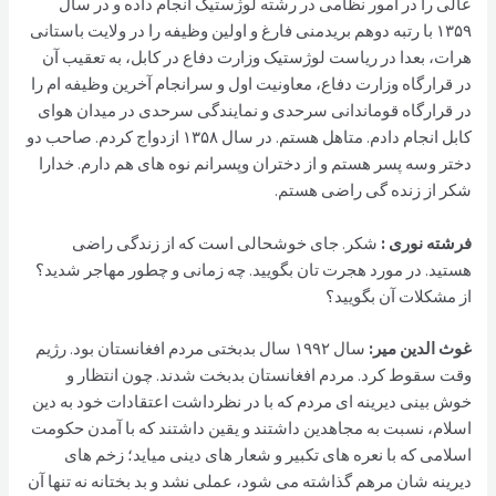
عالی را در امور نظامی در رشته لوژستیک انجام داده و در سال
۱۳۵۹ با رتبه دوهم بریدمنی فارغ و اولین وظیفه را در ولایت باستانی
هرات، بعدا در ریاست لوژستیک وزارت دفاع در کابل، به تعقیب آن
در قرارگاه وزارت دفاع، معاونیت اول و سرانجام آخرین وظیفه ام را
در قرارگاه قوماندانی سرحدی و نمایندگی سرحدی در میدان هوای
کابل انجام دادم. متاهل هستم. در سال ۱۳۵۸ ازدواج کردم. صاحب دو
دختر وسه پسر هستم و از دختران وپسرانم نوه های هم دارم. خدارا
شکر از زنده گی راضی هستم.
فرشته نوری :
شکر. جای خوشحالی است که از زندگی راضی
هستید. در مورد هجرت تان بگویید. چه زمانی و چطور مهاجر شدید؟
از مشکلات آن بگویید؟
غوث الدین مير:
سال ۱۹۹۲ سال بدبختی مردم افغانستان بود. رژیم
وقت سقوط کرد. مردم افغانستان بدبخت شدند. چون انتظار و
خوش بینی دیرینه ای مردم که با در نظرداشت اعتقادات خود به دین
اسلام، نسبت به مجاهدین داشتند و یقین داشتند که با آمدن حکومت
اسلامی که با نعره های تکبیر و شعار های دینی میاید؛ زخم های
دیرینه شان مرهم گذاشته می شود، عملی نشد و بد بختانه نه تنها آن