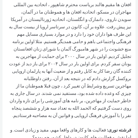
افغان ها مقیم هالند بریاست محترم شاهپور ، اتحادیه بین المللی
مهاجران در مسکو، اتحادیه افغان ها و هموطنان ما در آلمان،
سویدن ناروی، دانمارک و انگلستان، اتحادیه ژورنالیستان در آمریکا
نیز پیش رفت. علاوه بر آن، کانون در سرتاسر اروپا از بیست سال به
این طرف هوا داران خود را دارد و در موارد بسیاری مسایل مهم
فرهنگی واجتماعی باهم و حامی همدیگر هستیم. مثلا اولین برنامه
منع خشونت را در شهر هامبورگ آلمان با شورای زنان افغانستان
تجلیل کردیم. اولین بار در سال ۲۰۰۰ برای حمایت از مهاجرین به
یونان سفر کردم. برای اولین بار در سال ۲۰۰۴ برای باز دید از عودت
کننده گان رضا کار به کابل رفتم و از ضعیت آنها به پارلمان اروپایی
بروکسل گزارش دادم که در نتیجه بعد از آن، رفتن داوطلبانه
مهاجرین تسریع وشرایط آن تغییر کرد ، چون قبلا هموطنان ما از
چیزی که وعده داده شده بود، مستفید نمی شدند. در سال جاری به
خاطر حمایت از مهاجرین، بر نامه های آموزشی را برای تازه واردان
روی دست گرفتیم که الحمد الله به تعداد سه هزار و ششصد پنجاه
نفر را با آموزش فرهنگ اروپایی و قوانین آن به مصاحبه فرستادیم.
فرشته نوری:
فعالیت ها و کارهای واقعا مهم، مفید و زیادی است. و
اما نقش و فعالیت های کانون در داخل کشور چه بوده؟