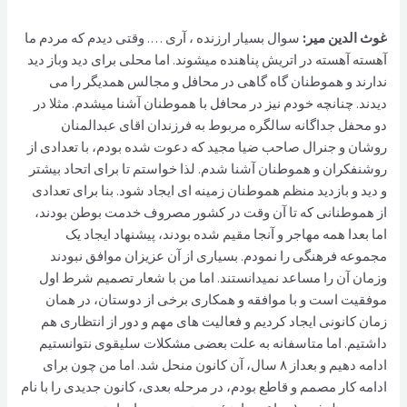
غوث الدین مير:
سوال بسیار ارزنده ، آری …. وقتی دیدم که مردم ما
آهسته آهسته در اتریش پناهنده میشوند. اما محلی برای دید وباز دید
ندارند و هموطنان گاه گاهی در محافل و مجالس همدیگر را می
دیدند. چنانچه خودم نیز در محافل با هموطنان آشنا میشدم. مثلا در
دو محفل جداگانه سالگره مربوط به فرزندان اقای عبدالمنان
روشان و جنرال صاحب ضیا مجید که دعوت شده بودم، با تعدادی از
روشنفکران و هموطنان آشنا شدم. لذا خواستم تا برای اتحاد بیشتر
و دید و بازدید منظم هموطنان زمینه ای ایجاد شود. بنا برای تعدادی
از هموطنانی که تا آن وقت در کشور مصروف خدمت بوطن بودند،
اما بعدا همه مهاجر و آنجا مقیم شده بودند، پیشنهاد ایجاد یک
مجموعه فرهنگی را نمودم. بسیاری از آن عزیزان موافق نبودند
وزمان آن را مساعد نمیدانستند. اما من با شعار تصمیم شرط اول
موفقیت است و با موافقه و همکاری برخی از دوستان، در همان
زمان کانونی ایجاد کردیم و فعالیت های مهم و دور از انتظاری هم
داشتیم. اما متاسفانه به علت بعضی مشکلات سلیقوی نتوانستیم
ادامه دهیم و بعداز ۸ سال، آن کانون منحل شد. اما من چون برای
ادامه کار مصمم و قاطع بودم، در مرحله بعدی، کانون جدیدی را با نام