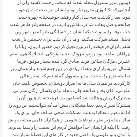
دومین مدیر مسوول مجله شدند که سخت زحمت کشید ولی از
آنجایی که تکنالوژی مدرن نیاز بود و ایشان نیز صحت شان خوب
نبود، بعداز گذشت سه سال کنار رفتند. خوشبختانه چهره جدید
صالحه واصل وهاب شاعر، نقاش و ادیب در صفحه بانو ظاهر شدند.
جناب وفا برایم نوشت که ایشان در 5 سالگی بانو که در شهر وین
تجلیل میشد شرکت میکنند. و ما در آن شب برای نخستین بار شب
شعر بانوان فرهیخته را در وین تجیل کردیم. حضور ادیبان، ویانا را
چراغان ساخته بود. زرغونه ژواک، نجیبه هوتکی، انجیلا پگاهی، صنم
عنبرین، مژگان ساغر، فریبا صادق گرداننده بسیار موفق، فریبا
شمال، نوریه بارکزی وتعداد زیادی در وین جمع شدند و از همان روز
صالحه عزیز را به حیث مدیر مسوول گماشتیم که بسیار عالی
کارکردند. در همان سال ها به اصرار دوستان، بخصوص ناهید جان
علومی، آقای وفا و صالحه جان، مجله برای یکسال ارگان نشراتی
مشترک اتریش و هالند شد که با دوست فرهیخته شاهپور، آن را
مشترکاً نشر کردیم. بعدا مشکلاتی پیش آمد که نتوانستیم این روند را
ادامه دهیم. متعاقبا به‌علت مشکلات صحی صالحه جان، برای یک
سال مجله زیر نظر بانو ناهيد علومی از همکاران قلمی مجله به پیش
رفت. تا اینکه از ایشان جداً خواهش کردم این سمت را رسما بپذیرند.
با آمدن بانو علومی یک فصل جدید در کار های این فصلنامه باز شد.