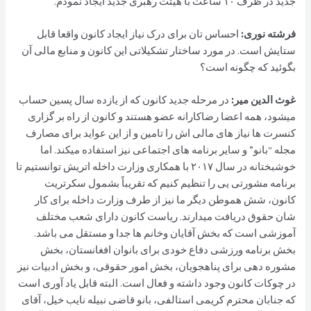
جدید در ظرف ۱۰ ساعت با هیئت رهبری جدید ایجاد نمودم.
فرشته نوری:
احساس تان برای درک ‌نیاز ایجاد کانون واقعا قابل
ستایش است. در مورد ساختار تشکیلاتی این کانون و منابع مالی آن
بگوئید که چگونه است؟
غوث الدین مير:
در مرحله جدید کانون که از یازده سال پسین حساب
میشود، همه اعضا رضاکارانه عضو هستند و کانون از راه بر گزاری
کنسرت ها نیاز های مالی اش را تامین و از این عواید برای مصارف
مجله “بانو” و سایر برنامه های اجتماعی نیز استفاده میکند. اما
خوشبختانه در سال ۲۰۱۷ با همکاری وزارت داخله اتریش توانستیم تا
برنامه مشورتی یی را تنظیم کنیم که تقریباً بشمول سکرتریت
کانون، شش هموطن دیگر ما نیز از طرف وزارت داخله برای کار
شان حقوق دریافت میدارند. ریاست کانون دارای شعب مختلف
آموزشی است که بخش آقایان وخانم ها جدا و مستقل می باشد.
بخش برنامه ورزشی دفاع خودی برای بانوان افغانستان، بخش
مشوره دهی برای پناهجویان، بخش امور حقوقی، و بخش ادبیات نیز
در چوکات کانون وجود داشته و فعال است. البته قابل یاد آوری است
که جنابان محترم کریمی استالفی، بانو قاضی نبیله نایب خیل، آقای