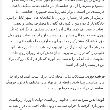
میشود و نشریه را از نام افغانستان در جامعه تقدیم میکند، باعث
خرسندی من است. بانو از قصر ریاست جمهوری افغانستان تا
اتریش، از دفتر کار بسیاری وزيران تا کتابخانه های شهر کابل برایش
جایگاه باز کرده و من تا کنون که گاهی با مصارف بیشتر و بعضی
اوقات با مصارف کمتر مالی آن را حمایت میکنم. اما نگرانم که اگر
روزی مشکلات مالی بیشتر شود، نشریه از چاپ باز نماند. چون پول
حق الاشتراک مشترکین مجله برای مصارف مجله بانو کافی نیست.
و در هر حالتی باید من از خود نیز بپردازم. هرچند خدا خیر دهد بانو
علومی را که در زمان مدیریت شان تلاش کردند و برای روی جلد،
معاونت مالی اندکی را بدست می آورند که باز هم کمک بزرگی برای
من در پیشبرد این کار است.
فرشته نوری:
مشکلات مالی مجله قابل درک است. امید که راه حل
های مناسبی پیدا شود. رابطه کاری نهاد های مختلف با کانون فرهنگ
افغانستان در اتریش چه و چطور است؟
غوث الدین مير:
به فضل خداوند از ریاست دولت تا وزرا، از ریاست
شهرداری گرفته تا احزاب سیاسی ونهاد های اجتماعی در رابطه به