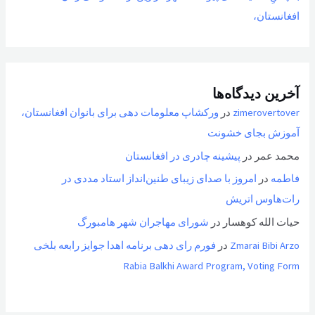
افغانستان،
آخرین دیدگاه‌ها
zimerovertover
در
ورکشاپ معلومات دهی برای بانوان افغانستان،
آموزش بجای خشونت
محمد عمر
در
پیشینه چادری در افغانستان
فاطمه
در
امروز با صدای زیبای طنین‌انداز استاد مددی در
رات‌هاوس اتریش
حیات الله کوهسار
در
شورای مهاجران شهر هامبورگ
Zmarai Bibi Arzo
در
فورم رای دهی برنامه اهدا جوایز رابعه بلخی
Rabia Balkhi Award Program, Voting Form