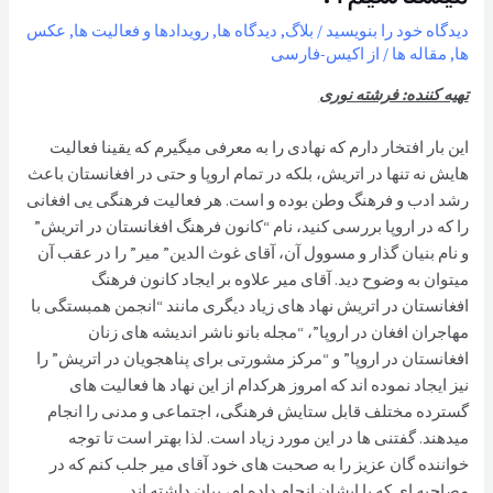
دیدگاه‌ خود را بنویسید
/
بلاگ
,
دیدگاه ها
,
رویدادها و فعالیت ها
,
عکس
ها
,
مقاله ها
/ از
اکیس-فارسی
تهيه کننده: فرشته نوری
این بار افتخار دارم که نهادی را به معرفی میگیرم که یقینا فعالیت
هایش نه تنها در اتریش، بلکه در تمام اروپا و حتی در افغانستان باعث
رشد ادب و فرهنگ وطن بوده و است. هر فعالیت فرهنگی یی افغانی
را که در اروپا بررسی کنید، نام “کانون فرهنگ افغانستان در اتریش”
و نام بنیان گذار و مسوول آن، آقای غوث الدین” میر” را در عقب آن
میتوان به وضوح دید. آقای میر علاوه بر ایجاد کانون فرهنگ
‌افغانستان در اتریش نهاد های زیاد دیگری مانند “انجمن همبستگی با
مهاجران افغان در اروپا”، “مجله بانو ناشر اندیشه های زنان
افغانستان در اروپا” و “مرکز مشورتی برای پناهجویان در اتریش” را
نیز ایجاد نموده اند که امروز هرکدام از این نهاد ها فعالیت های
گسترده مختلف قابل ستایش فرهنگی، اجتماعی و مدنی را انجام
میدهند. گفتنی ها در این مورد زیاد است. لذا بهتر است تا توجه
خواننده گان عزیز را به صحبت های خود آقای میر جلب کنم که در
مصاحبه ای که با ایشان انجام داده ام، بیان داشته اند.