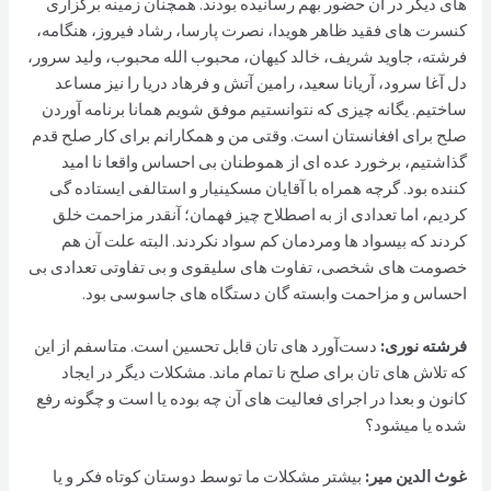
های دیگر در آن حضور بهم رسانیده بودند. همچنان زمینه برگزاری
کنسرت های فقید ظاهر هویدا، نصرت پارسا، رشاد فیروز، هنگامه،
فرشته، جاوید شریف، خالد کیهان، محبوب الله محبوب، ولید سرور،
دل آغا سرود، آریانا سعید، رامین آتش و فرهاد دریا را نیز مساعد
ساختیم. یگانه چیزی که نتوانستیم موفق شویم همانا برنامه آوردن
صلح برای افغانستان است. وقتی من و همکارانم برای کار صلح قدم
گذاشتیم، برخورد عده ای از هموطنان بی احساس واقعا نا امید
کننده بود. گرچه همراه با آقایان مسکینیار و استالفی ایستاده گی
کردیم، اما تعدادی از به اصطلاح چیز فهمان؛ آنقدر مزاحمت خلق
کردند که بیسواد ها ومردمان کم سواد نکردند. البته علت آن هم
خصومت های شخصی، تفاوت های سلیقوی و بی تفاوتی تعدادی بی
احساس و مزاحمت وابسته گان دستگاه های جاسوسی بود.
فرشته نوری:
دست‌آورد های تان قابل تحسین است. متاسفم از این
که تلاش های تان برای صلح نا تمام ماند. مشکلات دیگر در ایجاد
کانون و بعدا در اجرای فعالیت های آن چه بوده یا است و چگونه رفع
شده یا میشود؟
غوث الدین مير:
بیشتر مشکلات ما توسط دوستان کوتاه فکر و یا