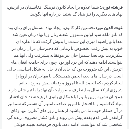
فرشته نوری:
شما علاوه بر ایجاد کانون فرهنگ افغانستان در اتریش،
نهاد های دیگری را نیز بنیاد گذاشتید. در باره آنها بگوئید.
غوث الدین مير:
نخستین کار کانون، ایجاد نهاد مستقل برای زنان بود
که بانو ملکه سید اولین مسوول شعبه زنان و یا نهاد زنان تعین شد.
بعدا بانو راضیه امیری این سمت را بدوش گرفت که تا اندازه ای
خوب به پیش رفت. بخصوص تا زمانی که دخترشان در آن زمان در
سکرتریت بود. بعدا سمیرا جان نیز موفقانه پیشرفت ولی آنها هم
نتوانستد ادامه دهند که این درد آور بود. چون برای جامعه افغان های
اتریش، این یک ضرورت بود که جای آن تا حال به شکل اساسی خالی
است. در سال های بعد، انجمن همبستگی با مهاجران در اروپا را
ایجاد کردم ، که الحمدالله تا امروز موفقانه پیش میرود ، خانم
شیرزی از ۱۲ سال به اینطرف مسوولیت آن نهاد را با تیم شان دارند.
همچنان نشریه وزین بانو را با همکاری بانوی فرهیخته نداجان افشار
بنیاد گذاشتیم و با افتخار تا امروز صاحب امتیاز آن هستم که شما نیز
در آن همکار خوب ما می باشید. از همان روز های آغازین تنها وفای
گرانقدر بامن قدم بقدم پیش می روند و بانو افشار مصروف زنده گی
شخصی شد که نتوانست ادامه دهد. بانوی فرهیخته نجیبه هوتکی