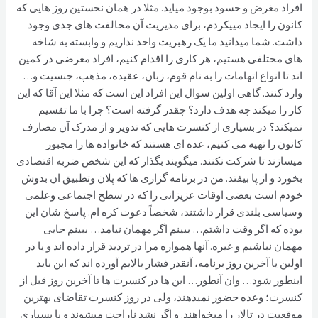
افراد مغرض و حسود بوجود میاید. مثلا در همان نخستین روز هایی که
کانون را ایجاد مییکردم، برای مدیریت آن مخالفت های جدی وجود
داشت. شما میدانید ما یک رهبریت واحد نداریم و وابسته به شاخه
های مختلفی هستیم، هر کاری را اقدام کنیم، افراد مغرضی در کمین
اند تا انواع اتهامات را به نام قوم، زبان، عقیده، مذهب، جنسیت و…
وارد کنند. گاهی اولین سوال این افراد این است که مثلا این آقا که این
کار را میکند چه هدف دارد؟ چقدر گرفته است؟ چرا با ما تقسیم
نمیکند؟ در بسیاری از کنسرت هایی که تدویر و از مدرک آن مصارف
کانون را تهیه می کنیم، عده ای هستند که خانواده ها را مجبور
میسازند تا شرکت نکنند. میگویند بگذار که این شخص ضربه اقتصادی
بخورد و از پا بیفتد. من در برنامه گزاری ها که پلان وتطبیق ان بدوش
خودم است بعضی اوقات عزیزانی را که در سطح اجتماعی وعلمی
وسیاسی بلندی قرار داشتند، شخصاً دعوت کره ام. پاسخ شان این
بوده که اگر وقت داشتم… ببینم اگر مهمان نیامد… ببینم جایی
مهمان نباشیم و غیره. آنها همواره مرا در تردید قرار داده اند و یا در
اولین یا آخرین روز برنامه، آنقدر فشار بالایم آورده اند که این باید
اینطور شود… وان آنطور… این ها در کنسرت ها تا آخرین روز قبل از
کنسرت؛ وعده حضور نمیدهند، ولی در روز کنسرت تقاضای بهترین
موقعیت در تالار را میخواهند. و اگر نشد ناراحت میشوند و یا بسیاری