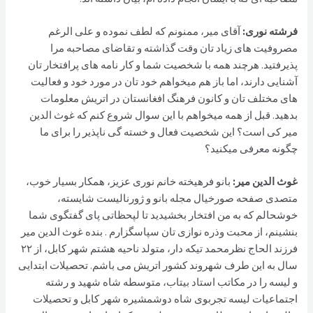
فرشته نوری:
آقای میر، ممنونم که لطف نموده و علی الرغم
مصروفیت های زیاد تان وقت گذاشته و تقاضای مصاحبه مرا
پذیرفتید. هرچند همه با شخصیت شما و کار نامه های پرافتخار تان
آشنایی دارند، اما باز هم میخواهم خود تان در مورد خود و فعالیت
های مختلف تان و کانون فرهنگ افغانستان در اتریش معلومات
بدهید. قبل از همه میخواهم با این سوال شروع کنم که غوث الدین
میر کی است؟ این شخصیت فعال و خسته گی ناپذیر را برای ما
چگونه معرفی میکنید؟
غوث الدین مير:
بانو فرهیخته خانم نوری عزیز، همکار بسیار خوب،
متصدی صفحه صورخیال مجله بانو و ژورنالیست شایسته،
خوشحالم که به من افتخار بخشیدید تا لپحظاتی پای گفتگوی شما
بنشینم، از محبت وذره نوازی تان سپاسگزارم . بنده غوث الدین میر
فرزند الحاج نظرمحمد تیکه دار، متولد ناحیه هشتم شهر کابل، از ۲۲
سال به این طرف شهروند کشور اتریش می باشم. تحصیلات ابتدایی
و لیسه را در مکاتب استاد بیتاب، متوسطه شاه شهید و رشته
اجتماعیات لیسه تجربوی شاه دوشمشیره شهر کابل و تحصیلات