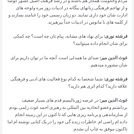
مردم وحکومت همکار هم باشند و در رشد فرهنگ اصیل کشور کوشا
و از تهاجم فرهنگی زبانهای بیگانه در ادبیات روز مره ولوحه های
ادارت شان خود داری نمایند. دو زبان رسمی خود را غنامند بسازند و
از کلمه های نا مانوس در ادبیات جداً بپرهیزند.
فرشته نوری:
برای نهاد های مشابه، پیام تان چه است؟ چه کمکی
برای شان انجام داده میتوانید؟
غوث الدین مير:
صدای ما همدلی است. آنچه ما در توان داریم برای
شان مشوره میدهیم .
فرشته نوری:
شما شخصا به کدام نوع فعالیت های ادبی و فرهنگی
علاقه دارید؟ کدام اثری هم دارید؟
غوث الدین مير:
در عرصه ژورنالیسم قدم های بسیار ضعیف
برداشتم وعضو اتحادیه بین المللی به رهبری احمد غوث زلمی بودم.
از سازماندهی و برنامه ریزی هایی که تا کنون در این زمینه انجام
داده ام راضی ام. خاطرات زنده گی خود را در یک کتابی نوشته ام اما
تاکنون موفق به چاپ آن نشدم.