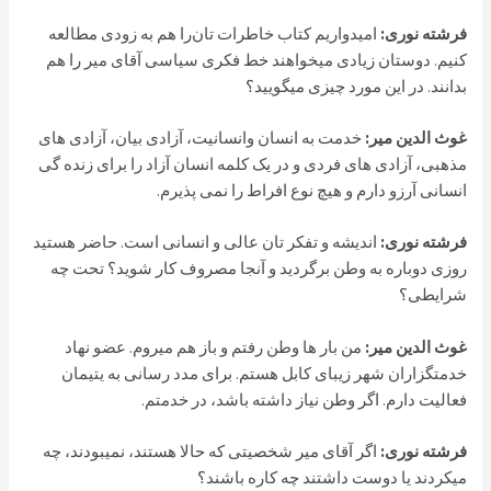
فرشته نوری:
امیدواریم کتاب خاطرات تان‌را هم به زودی مطالعه
کنیم. دوستان زیادی میخواهند خط فکری سیاسی آقای میر را هم
بدانند. در این مورد چیزی میگویید؟
غوث الدین مير:
خدمت به انسان وانسانیت، آزادی بیان، آزادی های
مذهبی، آزادی های فردی و در یک کلمه انسان آزاد را برای زنده گی
انسانی آرزو دارم و هیچ نوع افراط را نمی پذیرم.
فرشته نوری:
اندیشه و تفکر تان عالی و انسانی است. حاضر هستید
روزی دوباره به وطن برگردید و آنجا مصروف کار شوید؟ تحت چه
شرایطی؟
غوث الدین مير:
من بار ها وطن رفتم و باز هم میروم. عضو نهاد
خدمتگزاران شهر زیبای کابل هستم. برای مدد رسانی به یتیمان
فعالیت دارم. اگر وطن نیاز داشته باشد، در خدمتم.
فرشته نوری:
اگر آقای میر شخصیتی که حالا هستند، نمیبودند، چه
میکردند یا دوست داشتند چه کاره باشند؟