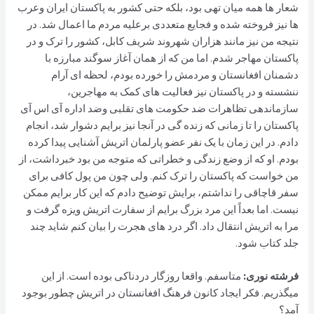
شعار ها همه میان تهی بود، بلکه حتی کشور به پاکستان ایران وعرب
ها نیز فروخته شده و فجایع متعددی برعلیه مردم ما اعمال شد. در
نتیجه من نیز مانند هزاران شهروند شریف کابل، کشور را ترک و در
پاکستان مهاجر شدم. اما من که از همان آغاز سوگند مبارزه با
دشمنان افغانستان و مردمش را خورده بودم، لحظه ای آرام
ننشسته و در پاکستان نیز فعالیت های کمک به مهاجرین،
سازماندهی تظاهرات ضد حکومت های تقلبی وضد اداره آی اس آی
پاکستان را تا زمانی که زنده گی در آنجا نیز برایم دشوار شد، انجام
دادم. در این زمان با یک نفر عضو پارلمان اتریش آشنایی پیدا کرده
بودم. او که از وضع زندگی و خطراتی که متوجه من بود خبرداشت، از
من خواست که پاکستان را ترک کنم. ولی چون من پول کافی برای
سفر قاچاقی را نداشتم، برایش توضیح دادم که این کار برایم ممکن
نیست. اما بعداً این مرد بزرگ برایم از سفارت اتریش ویزه گرفت و
مرا به اتریش انتقال داد. اگر درد های هجرت را بیان کنم شاید چند
جلد کتاب شود.
فرشته نوری:
متاسفم. واقعا روزگار دردناکی بوده است. از این
میگذریم. فکر ایجاد کانون فرهنگ افغانستان در اتریش چطور بوجود
آمد؟