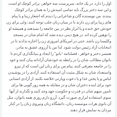
اول را دارد. در یک خانه، سرپرست سه خواهر، برادر کوچک او است.
و این سه دختر بزرگ باید تمامی امیدش را به همان برادر کوچک
ببندند. من نویسنده گان و شاعرانی را دیدم که اشعار زیبا و یا پیام
های زیبا برای زن دارند تا در میان زنان جلب توجه کنند، ولی برای زن
خودش حق خنده و یا ابراز نظر در بین جامعه را نمیدهند و همیشه او
را توهین کرده اند. در هیج دینی دیده نشد که امام شان در مسجد
وکلیسا زن باشد. حتی در امریکای امروزی زن را اجازه ندادند تا در
انتخابات آزاد رئیس دولت شود. لذا من با آرزوی عشق به مادر،
همسر دختر و خواهر ، فصلنامه “بانو” را ایجاد و بنیانگذاری کردم تا
بانوان مطالب شان را در رابطه به خودشان آزادانه بیان کنند و خود
را در جامعه معرفی کنند. پیام من برای زنان این است که از نیرو
واستعداد شان به شکل مثبت آن استفاده کنند. آزادی را در پوشیدن
لباس و یا پختن غذا و یا دعوت وپارتی خلاصه نکنند. از آزادی انسانی
خود برای اینده دختران شان و در مقابله به همه زور گویی ها برای
تامین سهم شان در قدرت و حکومت جهد وجد کنند و نگذارند از آنها
سوی استفاده ابزاری صورت گیرد. آرزو دارم روزی همه بانوان، مثل
آن بانوی هرات موسسه زنان، دانشگاه زنان ونیروی زنان را در کنار
مردان به نمایش قرار دهند.