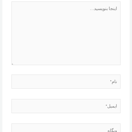
اینجا
بنویسید…
نام*
ایمیل*
وبگاه