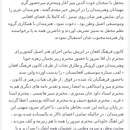
محفل با سخنان غوث الدین میر اغاز ومحترم میرحضور گرم
مهمانان وهنرمندان را در اتریش خیر مقدم گفته ، هنرمندان عزیز را
برای نمایش هنر شان روی ستیژ ، که کاملا یک فضای افغانی
وموسیقی اصیل وطن بود ، دعوت نمود ، هنرمندان با همکاری گروه
نظم محفل به ستیژ تشریف اوردند و حاضرین همه به پا برخواستند
واز هنرمندمحبوب شان استقبال نمودند.
کانون فرهنگ افغان در اتریش بپاس اجرای هنر اصیل کشوربرای
محترم دل اقا سرور با حضور محترم زبیر بختیار, زهره جویا
وهنرمندان چون کرونگر و طارق نجات از طرف کانون فرهنگ افغان
« لقب ستاره موسیقی افغانستان » را بدست اورده واین سند
باحضور فرهنگیان یاد شده در فوق ، از طرف هیات رهبر ی کانون ،
محترم میر و استالفی به امضا رسید و تقدیر نامه های دیگری هم به
محترم استاد داود خان سدوزی ، محترم سیر هاشمی ، محترم استا
د فرید ، محترم شفیع حنیف و به محترم عبدالله یوسفی اعطا گردید
.در پایان برنامه این شب بخاطر ماندنی ، با اجرای سرود میهنی این
هنرمندان ، در حالیکه تمامی اعضای تالار به پاایستاده شده بودند ،
این اهنگ جاودانی محترم سرور را همه با هم زمزمه و کف میزدند ،
محبت وطن و سرود وطنی در چشمان همه اشک را سرا زیر و با