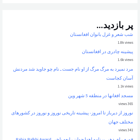
پر بازدید...
شب شعر و غزل بانوان افغانستان
1.8k views
پیشینه چادری در افغانستان
1.6k views
مرد نمیرد به مرگ مرگ از او نام جست ـ نام چو جاوید شد مردنش
آسان کجاست
1.1k views
مسجد افغانها در منطقه 5 شهر وین
365 views
نوروز از ديرباز تا امروز- پیشینه تاریخی نوروز و نوروز در کشورهای
مختلف جهان
341 views
فورم رای دهی برنامه اهدا جوایز رابعه بلخی Rabia Balkhi Award