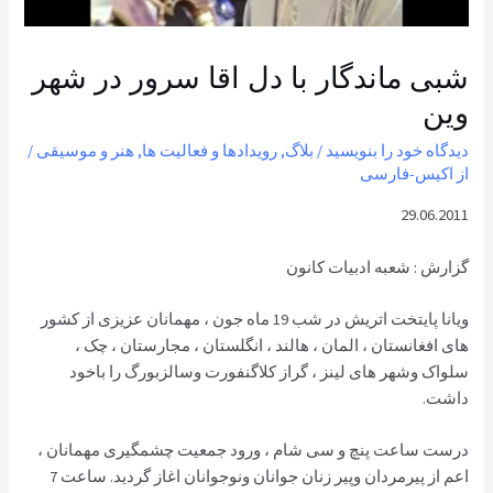
شبی ماندگار با دل اقا سرور در شهر
وین
دیدگاه‌ خود را بنویسید
/
بلاگ
,
رویدادها و فعالیت ها
,
هنر و موسیقی
/
از
اکیس-فارسی
29.06.2011
گزارش : شعبه ادبیات کانون
ویانا پایتخت اتریش در شب 19 ماه جون ، مهمانان عزیزی از کشور
های افغانستان ، المان ، هالند ، انگلستان ، مجارستان ، چک ،
سلواک وشهر های لینز ، گراز کلاگنفورت وسالزبورگ را باخود
داشت.
درست ساعت پنچ و سی شام ، ورود جمعیت چشمگیری مهمانان ،
اعم از پیرمردان وپیر زنان جوانان ونوجوانان اغاز گردید. ساعت 7