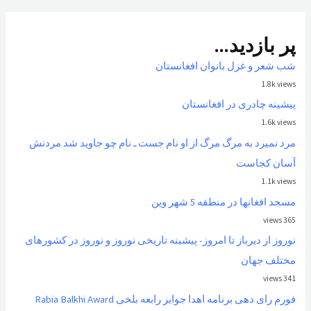
پر بازدید...
شب شعر و غزل بانوان افغانستان
1.8k views
پیشینه چادری در افغانستان
1.6k views
مرد نمیرد به مرگ مرگ از او نام جست ـ نام چو جاوید شد مردنش
آسان کجاست
1.1k views
مسجد افغانها در منطقه 5 شهر وین
365 views
نوروز از ديرباز تا امروز- پیشینه تاریخی نوروز و نوروز در کشورهای
مختلف جهان
341 views
فورم رای دهی برنامه اهدا جوایز رابعه بلخی Rabia Balkhi Award