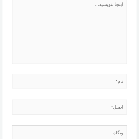
اینجا
بنویسید…
نام*
ایمیل*
وبگاه