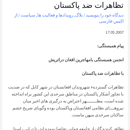
تظاهرات ضد پاکستان
دیدگاه‌ خود را بنویسید
/
بلاگ
,
رویدادها و فعالیت ها
,
سیاست
/ از
اکیس-فارسی
17.05.2007
پيام همبستگی
:
انجمن همبستگی بامهاجرین افغان دراتریش
با تظاهرات ضد پاکستان
تظاهرات گستردهء شهروندان افغانستان در شهر کابل که در ضديت
با تجاوز آشکار پاکستان در مناطق سرحدی اين کشور براه انداخته
شده است، مظـــــــــهر اعتراض به درگيری های اخير ميان
نيروهــــای نظامی افغانستان وپاکستان بوده وگويای صريح خشم
ساکنان سرحدی ميهن ماست.
تظاهر کننده گان از جامعه جهانی تقاضا نموده اند، تا دراين راستا