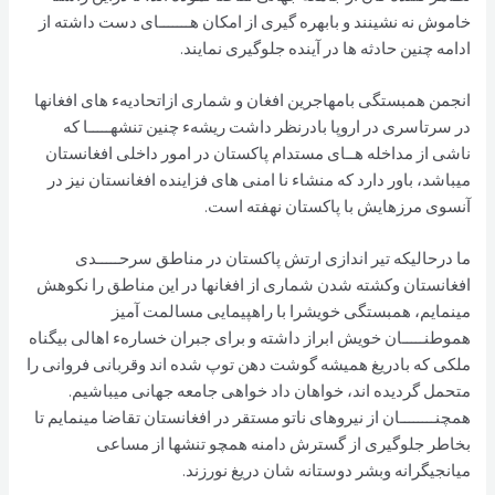
خاموش نه نشينند و بابهره گيری از امکان هـــــــای دست داشته از
ادامه چنين حادثه ها در آينده جلوگيری نمايند.
انجمن همبستگی بامهاجرین افغان و شماری ازاتحاديهء های افغانها
در سرتاسری در اروپا بادرنظر داشت ريشهء چنين تنشهـــــا که
ناشی از مداخله هــای مستدام پاکستان در امور داخلی افغانستان
ميباشد، باور دارد که منشاء نا امنی های فزاينده افغانستان نيز در
آنسوی مرزهايش با پاکستان نهفته است.
ما درحاليکه تير اندازی ارتش پاکستان در مناطق سرحـــــدی
افغانستان وکشته شدن شماری از افغانها در اين مناطق را نکوهش
مينمايم، همبستگی خويشرا با راهپيمايی مسالمت آميز
هموطنـــــان خويش ابراز داشته و برای جبران خسارهء اهالی بيگناه
ملکی که بادريغ هميشه گوشت دهن توپ شده اند وقربانی فروانی را
متحمل گرديده اند، خواهان داد خواهی جامعه جهانی ميباشيم.
همچنــــــــان از نيروهای ناتو مستقر در افغانستان تقاضا مينمايم تا
بخاطر جلوگيری از گسترش دامنه همچو تنشها از مساعی
ميانجيگرانه وبشر دوستانه شان دريغ نورزند.