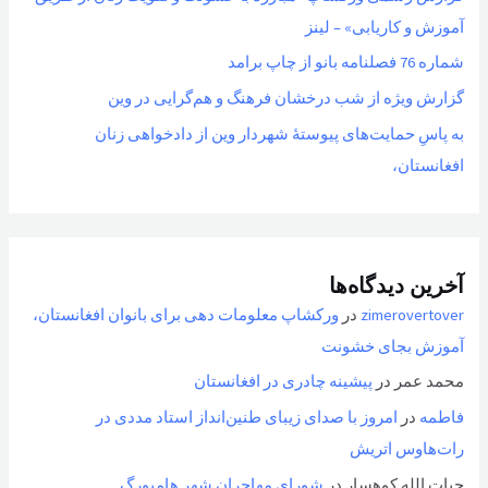
آموزش و کاریابی» – لینز
شماره 76 فصلنامه بانو از چاپ برامد
گزارش ویژه از شب درخشان فرهنگ و هم‌گرایی در وین
به پاسِ حمایت‌های پیوستهٔ شهردار وین از دادخواهی زنان
افغانستان،
آخرین دیدگاه‌ها
zimerovertover
در
ورکشاپ معلومات دهی برای بانوان افغانستان،
آموزش بجای خشونت
محمد عمر
در
پیشینه چادری در افغانستان
فاطمه
در
امروز با صدای زیبای طنین‌انداز استاد مددی در
رات‌هاوس اتریش
حیات الله کوهسار
در
شورای مهاجران شهر هامبورگ