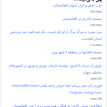
شب شعر و غزل بانوان افغانستان
1.8k views
پیشینه چادری در افغانستان
1.6k views
مرد نمیرد به مرگ مرگ از او نام جست ـ نام چو جاوید شد مردنش
آسان کجاست
1.1k views
مسجد افغانها در منطقه 5 شهر وین
365 views
نوروز از ديرباز تا امروز- پیشینه تاریخی نوروز و نوروز در کشورهای
مختلف جهان
341 views
فورم رای دهی برنامه اهدا جوایز رابعه بلخی Rabia Balkhi Award
Program, Voting Form
248 views
اطلاعیه رسمی کانون فرهنگی، همزیستی و ورزشی افغانستان