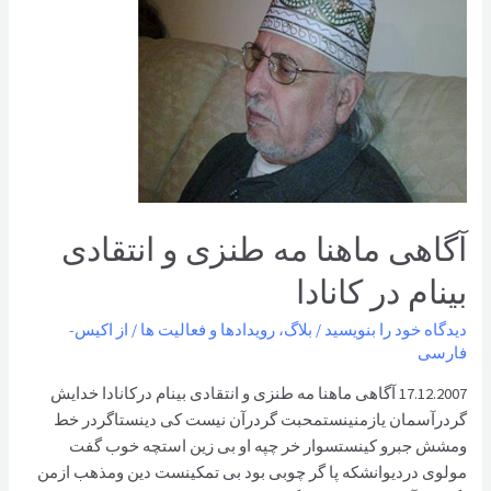
آگاهی ماهنا مه طنزی و انتقادی
بینام در کانادا
دیدگاه‌ خود را بنویسید
/
بلاگ
،
رویدادها و فعالیت ها
/ از
اکیس-
فارسی
17.12.2007 آگاهی ماهنا مه طنزی و انتقادی بینام درکانادا خدایش
گردرآسمان یازمنینستمحبت گردرآن نیست کی دینستاگردر خط
ومشش جبرو کینستسوار خر چپه او بی زین استچه خوب گفت
مولوی دردیوانشکه پا گر چوبی بود بی تمکینست دین ومذهب ازمن