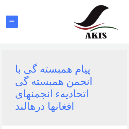
رش
ه
حتوا
MAIN
MENU
پيام همبسته گی با
انجمن همبسته گی
اتحاديهء انجمنهای
افغانها درهالند