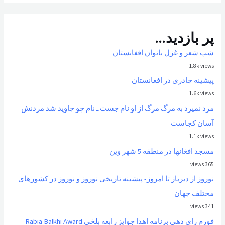
پر بازدید...
شب شعر و غزل بانوان افغانستان
1.8k views
پیشینه چادری در افغانستان
1.6k views
مرد نمیرد به مرگ مرگ از او نام جست ـ نام چو جاوید شد مردنش
آسان کجاست
1.1k views
مسجد افغانها در منطقه 5 شهر وین
365 views
نوروز از ديرباز تا امروز- پیشینه تاریخی نوروز و نوروز در کشورهای
مختلف جهان
341 views
فورم رای دهی برنامه اهدا جوایز رابعه بلخی Rabia Balkhi Award