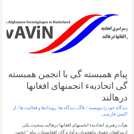
پيام همبسته گی با انجمن همبسته
گی اتحاديهء انجمنهای افغانها
درهالند
دیدگاه‌ خود را بنویسید
/
بلاگ
،
دیدگاه ها
،
رویدادها و فعالیت ها
/ از
اکیس-فارسی
هيأت رهبری اتحاديهء انجمنهای افغانها درهالند،منحيث يکی
ازمدافعان حقوق پناهجويان و آواره گان افغانستان، پيام “ انجمن