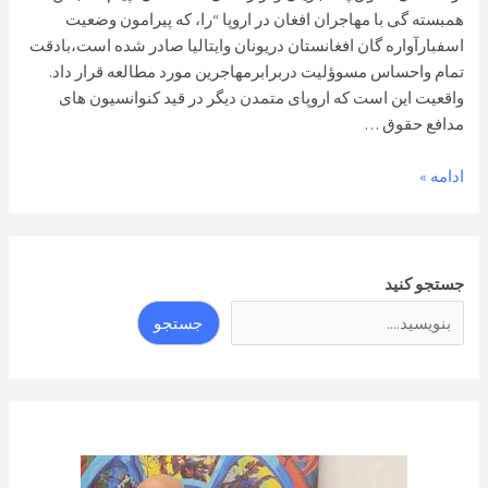
همبسته گی با مهاجران افغان در اروپا “را، که پيرامون وضعيت
اسفبارآواره گان افغانستان دريونان وايتاليا صادر شده است،بادقت
تمام واحساس مسوؤلیت دربرابرمهاجرین مورد مطالعه قرار داد.
واقعيت اين است که اروپای متمدن ديگر در قيد کنوانسيون های
مدافع حقوق …
پيام
ادامه »
همبسته
گی
با
انجمن
جستجو کنید
همبسته
جستجو
گی
اتحاديهء
انجمنهای
افغانها
درهالند