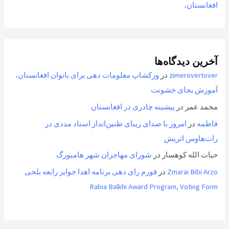
افغانستان،
آخرین دیدگاه‌ها
zimerovertover
در
ورکشاپ معلومات دهی برای بانوان افغانستان،
آموزش بجای خشونت
محمد عمر
در
پیشینه چادری در افغانستان
فاطمه
در
امروز با صدای زیبای طنین‌انداز استاد مددی در
رات‌هاوس اتریش
حیات الله کوهسار
در
شورای مهاجران شهر هامبورگ
Zmarai Bibi Arzo
در
فورم رای دهی برنامه اهدا جوایز رابعه بلخی
Rabia Balkhi Award Program, Voting Form