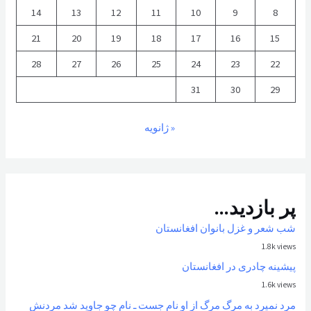
14
13
12
11
10
9
8
21
20
19
18
17
16
15
28
27
26
25
24
23
22
31
30
29
« ژانویه
پر بازدید...
شب شعر و غزل بانوان افغانستان
1.8k views
پیشینه چادری در افغانستان
1.6k views
مرد نمیرد به مرگ مرگ از او نام جست ـ نام چو جاوید شد مردنش