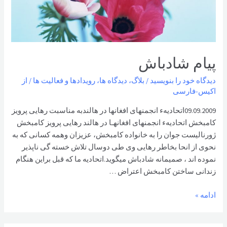
پيام شادباش
دیدگاه‌ خود را بنویسید
/
بلاگ
،
دیدگاه ها
،
رویدادها و فعالیت ها
/ از
اکیس-فارسی
09.09.2009اتحاديهء انجمنهای افغانها در هالندبه مناسبت رهايی پرويز
کامبخش اتحاديهء انجمنهای افغانهـا در هالند رهايی پرويز کامبخش
ژورناليست جوان را به خانواده کامبخش، عزيزان وهمه کسانی که به
نحوی از انحا بخاطر رهايی وی طی دوسال تلاش خسته گی ناپذير
نموده اند ، صميمانه شادباش ميگويد.اتحاديه ما که قبل براين هنگام
زندانی ساختن کامبخش اعتراض …
پيام
ادامه »
شادباش