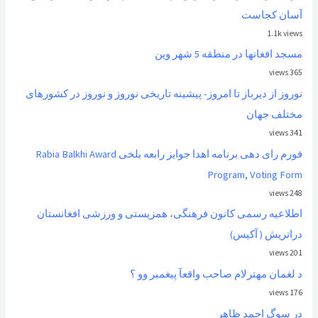
آسان کجاست
1.1k views
مسجد افغانها در منطقه 5 شهر وین
365 views
نوروز از ديرباز تا امروز- پیشینه تاریخی نوروز و نوروز در کشورهای
مختلف جهان
341 views
فورم رای دهی برنامه اهدا جوایز رابعه بلخی Rabia Balkhi Award
Program, Voting Form
248 views
اطلاعیه رسمی کانون فرهنگی، همزیستی و ورزشی افغانستان
دراتریش ( آکیس)
201 views
د لغمان مهترلام صاحب واقعآ پیغمبر وو ؟
176 views
در سوگ احمد ظاهر