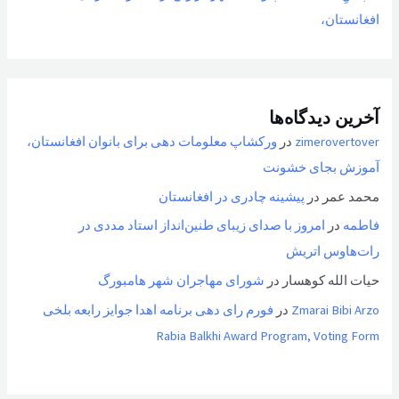
افغانستان،
آخرین دیدگاه‌ها
zimerovertover
در
ورکشاپ معلومات دهی برای بانوان افغانستان،
آموزش بجای خشونت
محمد عمر
در
پیشینه چادری در افغانستان
فاطمه
در
امروز با صدای زیبای طنین‌انداز استاد مددی در
رات‌هاوس اتریش
حیات الله کوهسار
در
شورای مهاجران شهر هامبورگ
Zmarai Bibi Arzo
در
فورم رای دهی برنامه اهدا جوایز رابعه بلخی
Rabia Balkhi Award Program, Voting Form