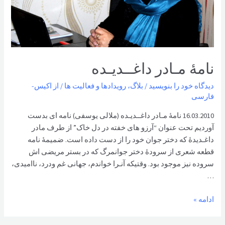
نامۀ مـادر داغــدیـده
دیدگاه‌ خود را بنویسید
/
بلاگ
،
رویدادها و فعالیت ها
/ از
اکیس-
فارسی
16.03.2010 نامۀ مـادر داغــدیـده (ملالی یوسفی) نامه ای بدست
آوردیم تحت عنوان “آرزو های خفته در دل خاک” از طرف مادر
داغـدیدۀ که دختر جوان خود را از دست داده است. ضمیمۀ نامه
قطعه شعری از سرودۀ دختر جوانمرگ که در بستر مریضی اش
سروده نیز موجود بود. وقتیکه آنـرا خواندم، جهانی غم ودرد، ناامیدی،
…
نامۀ
ادامه »
مـادر
داغــدیـده