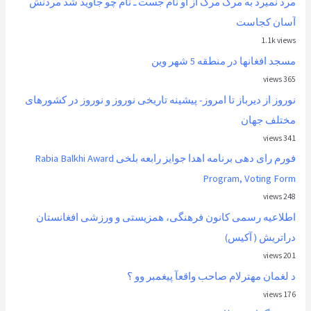
مرد نمیرد به مرگ مرگ از او نام جست ـ نام چو جاوید شد مردنش
آسان کجاست
1.1k views
مسجد افغانها در منطقه 5 شهر وین
365 views
نوروز از ديرباز تا امروز- پیشینه تاریخی نوروز و نوروز در کشورهای
مختلف جهان
341 views
فورم رای دهی برنامه اهدا جوایز رابعه بلخی Rabia Balkhi Award
Program, Voting Form
248 views
اطلاعیه رسمی کانون فرهنگی، همزیستی و ورزشی افغانستان
دراتریش ( آکیس)
201 views
د لغمان مهترلام صاحب واقعآ پیغمبر وو ؟
176 views