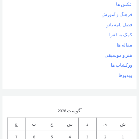
عکس ها
فرهنگ و آموزش
فصل نامه بانو
کمک به فقرا
مقاله ها
هنر و موسیقی
ورکشاپ ها
ویدیوها
آگوست 2026
ش
ی
د
س
چ
پ
ج
7
6
5
4
3
2
1