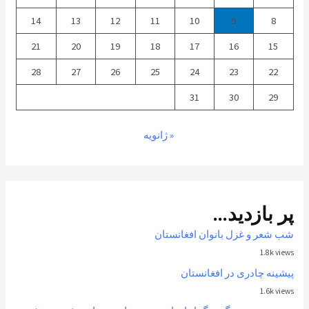
14
13
12
11
10
9
8
21
20
19
18
17
16
15
28
27
26
25
24
23
22
31
30
29
« ژانویه
پر بازدید...
شب شعر و غزل بانوان افغانستان
1.8k views
پیشینه چادری در افغانستان
1.6k views