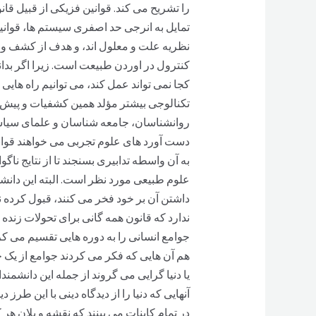
را تشریح می کند. قوانین فزیکی از قبیل قان
تمایل به انرجی حد اصفری سیستم ها، قوانی
نظریه علت و معلول اند، و هدف از کشف و ت
کنترول در اوردن طبیعت است. زیرا اگر بدانی
کجا نمی تواند عمل کند، می توانیم راه هایی 
تکنالوجی بیشتر مؤلد همین کشفیات و پیش ب
روانشناسان، جامعه شناسان و علمای سیاست و
دست آورد های علوم تجربی می خواهند قوانین
به آن واسطه تدابیری بسنجند تا از نتایج ناگوا
علوم طبیعی مورد نظر است. البته این دانشمندا
داشتن آن بر خود فخر می کنند، قبول کرده نمی
ندارد که قانون همه گانی برای تحولات زند
جوامع انسانی را به دوره هایی تقسیم می کر
هم آن هایی که فکر می کردند جوامع از یک ح
یا دنیا گرایی می گروند از جمله این دانشم
آنهایی که دنیا را از دیدگاه دینی با این طر
در تمام کاینات می بینند که نقشه و پلان هر