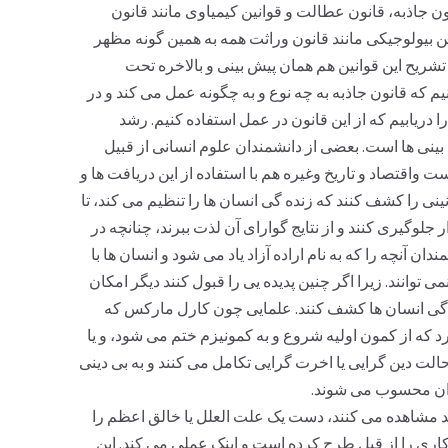
ون جاذبه، قانون عطالت و قوانین کیمیاوی مانند قانون
ن بیولوجیکی مانند قانون وراثت همه به همین گونه مظهر
شریح این قوانین هم همان پیش بینی و بالاخره تحت
م که قانون جاذبه به چه نوع و به چگونه عمل می کند و در
را دریابیم که از این قانون در عمل استفاده کنیم. رشد
ینی ها است. بعضی از دانشمندان علوم انسانی از قبیل
اقتصاد و تاریخ وغیره هم با استفاده از این دریافت ها و
ی را کشف کنند که زنده گی انسان ها را تنظیم می کند، تا
ر جلوگیری کنند و از نتایج گوارای آن لذت ببرند، چنانچه در
ن آنچه را که به نام اراده آزاد یاد می شود و انسان ها با
 توانند. زیرا اگر چنین پدیده یی را قبول کنند دیگر امکان
ه گی انسان ها کشف کنند. علمایی چون کارل مارکس که
د که از کمون اولیه شروع و به کمونیزم ختم می شود، و یا
الت دین گرایی یا اخرت گرایی تکامل می کنند و به بی دینی
ندان محسوب می شوند.
ز دید مشاهده می کنند، دست یک علت العلل یا خالق اعظم را
 کاری را از قبل طرح کرده است و اینک عملی می کند. این