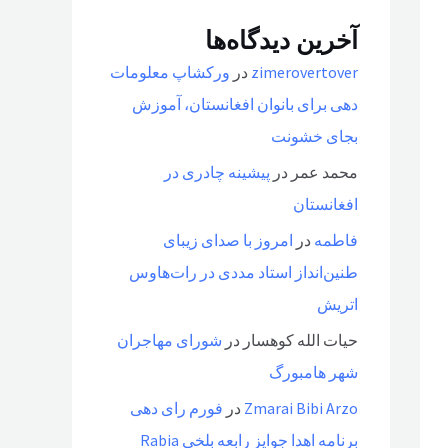
آخرین دیدگاه‌ها
zimerovertover
در
ورکشاپ معلومات
دهی برای بانوان افغانستان، آموزش
بجای خشونت
محمد عمر
در
پیشینه چادری در
افغانستان
فاطمه
در
امروز با صدای زیبای
طنین‌انداز استاد مددی در رات‌هاوس
اتریش
حیات الله کوهسار
در
شورای مهاجران
شهر هامبورگ
Zmarai Bibi Arzo
در
فورم رای دهی
برنامه اهدا جوایز رابعه بلخی Rabia