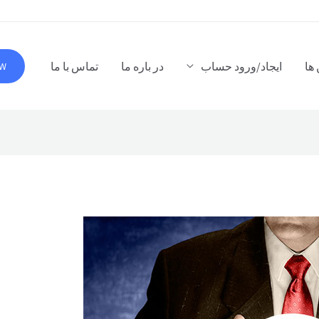
ها
ایجاد/ورود حساب
در باره ما
تماس با ما
OW