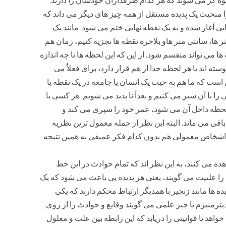
 منحیث یک پدیده مستقل از همه چیز های دیگر می داند که
یی آغاز شده و به یک نقطه نهایی ختم می شود. مانند یک
ر ها، سانتی متر هاو بلاخره نقطه ها تجزیه کنیم، زمان هم
ها می تواند منقسم شود. از این که این لحظه ها تا چه اندازه
وسته اند یا هر لحظه جدا از هم قرار دارد، برای فعلاٌ می
 است که ما هم به حیث یک انسان یا جامعه در یک نقطه یا
ا با آن سیر می کنیم و بعداً نا پدید می شویم. هر کسی یا
ک لحظه داخل آن می شود، عمر خود را سپری می کند و
باقی می ماند. البته این نظر از جمله معمول ترین نظریه
اشخاص معمولی هم بدون کدام فکر عمیقی به همین نتیجه
ده می کنند، به این نظر اند که تمام حوادث در این خط
 را علییت می گویند، یعنی هر پدیده یی باعث می شود که یک
ده ها مانند زنجیر با همدیگر ارتباط محکم دارند که یکی
ترمنیزم یا جبر علمی می گویند وقایع و حوادث را از روی
واهد تا قوانینی را دریابد که این رابطه بین علت و معلول