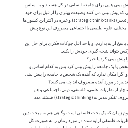
 بینی هایی برای جامعه انسانی در کل هستند و به اساس
 یی که پیش بینی می کنند وضیعت بهتری را از قبل برای خود
و جامعه ایشان در نظر بگیرند. مراکز تفکر و تدبیر (strategic think-tanks) و غیره در اکثر این کشور ها
ای مختلف علوم طبیعی یا اجتماعی مصروف این نوع پیش
سخ ارایه بداریم، و یا حد اقل چوکات فکری برای حل این
س بتواند نتیجه گیری خودش را بکند.
ا پیش بینی کرد یا خیر؟
 شخص یا یک جامعه را پیش بینی کرد پس به کدام اساس و
 اگر امکان ندارد که آینده یک شخص یا جامعه را پیش بینی
تدبیر در مورد آینده مصروف اند چه می کنند؟
 ناچار از نظریات علمی، فلسفی، دینی، اجتماعی و هم
تجارب زنده گی و نظریات آنانی که عملاً مصروف تفکر مدبرانه (strategic thinking) هستند مدد
فهوم زمان که یک بحث فلسفی است وگاهی هم به مبحث دین
نظریات فلسفی ارایه شده در مورد زمان را به صورت کل
ه گر می شوند که هر کدام طرفداران خودشان را دارند.