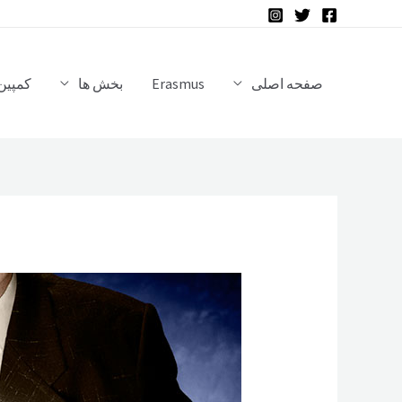
رش
ه
حتوا
صفحه اصلی
Erasmus
بخش ها
کمپین 