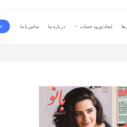
ها
ایجاد/ورود حساب
در باره ما
تماس با ما
OW