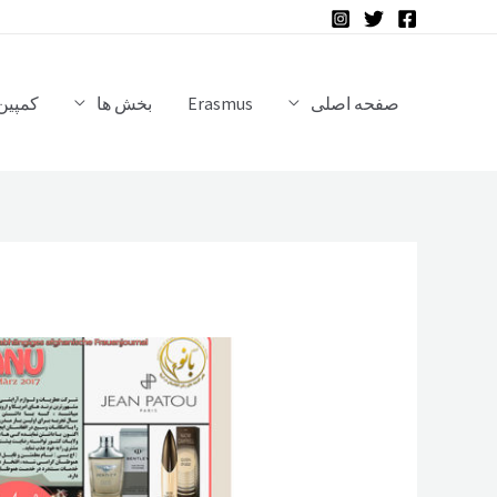
رش
ه
حتوا
صفحه اصلی
Erasmus
بخش ها
کمپین 