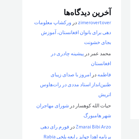
آخرین دیدگاه‌ها
zimerovertover
در
ورکشاپ معلومات
دهی برای بانوان افغانستان، آموزش
بجای خشونت
محمد عمر
در
پیشینه چادری در
افغانستان
فاطمه
در
امروز با صدای زیبای
طنین‌انداز استاد مددی در رات‌هاوس
اتریش
حیات الله کوهسار
در
شورای مهاجران
شهر هامبورگ
Zmarai Bibi Arzo
در
فورم رای دهی
برنامه اهدا جوایز رابعه بلخی Rabia